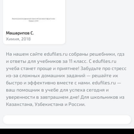
Машарипов С.
Химия,
2018
На нашем сайте edufiles.ru собраны решебники, гдз
и ответы для учебников за 11 класс. С edufiles.ru
учеба станет проще и приятнее! Забудьте про стресс
из-за сложных домашних заданий — решайте их
быстро и эффективно вместе с нами. edufiles.ru —
ваш помощник в учебе для успеха сегодня и
уверенности в завтрашнем дне! Для школьников из
Казахстана, Узбекистана и России.