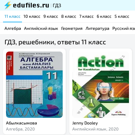
11 класс
10 класс
9 класс
8 класс
7 класс
6 класс
5 класс
Алгебра
Английский язык
Геометрия
Литература
Русский яз
ГДЗ, решебники, ответы 11 класс
Абылкасымова
Jenny Dooley
Алгебра,
2020
Английский язык,
2020