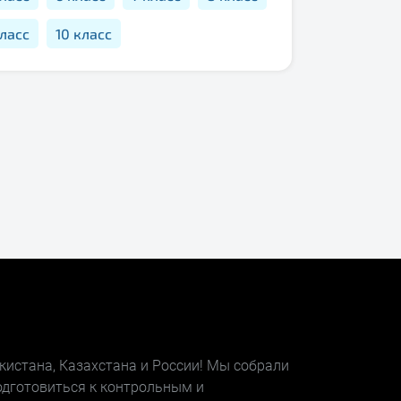
класс
10 класс
кистана, Казахстана и России! Мы собрали
одготовиться к контрольным и