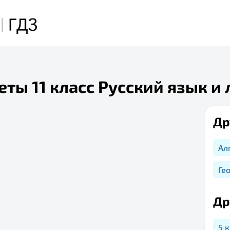
а
еты 11 класс Русский язык и
Др
Ал
Ге
Др
5 