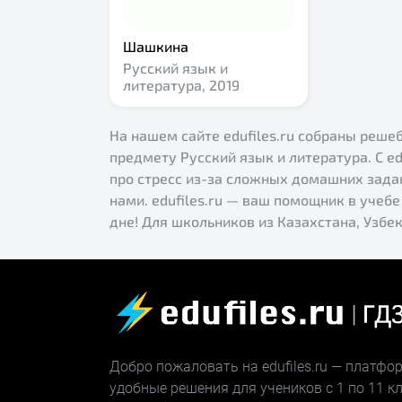
Шашкина
Русский язык и
литература,
2019
На нашем сайте edufiles.ru собраны решебн
предмету Русский язык и литература. С ed
про стресс из-за сложных домашних зада
нами. edufiles.ru — ваш помощник в учеб
дне! Для школьников из Казахстана, Узбек
Добро пожаловать на edufiles.ru — платф
удобные решения для учеников с 1 по 11 