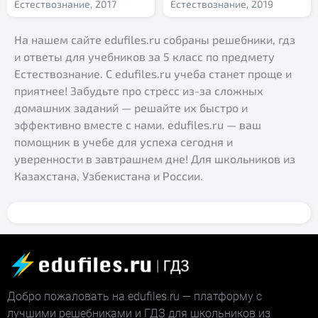
Естествознание,
2017
Естествознание,
2019
На нашем сайте edufiles.ru собраны решебники, гдз
и ответы для учебников за 5 класс по предмету
Естествознание. С edufiles.ru учеба станет проще и
приятнее! Забудьте про стресс из-за сложных
домашних заданий — решайте их быстро и
эффективно вместе с нами. edufiles.ru — ваш
помощник в учебе для успеха сегодня и
уверенности в завтрашнем дне! Для школьников из
Казахстана, Узбекистана и России.
Добро пожаловать на edufiles.ru — платформу с
лучшими решебниками и ГДЗ для школьников из