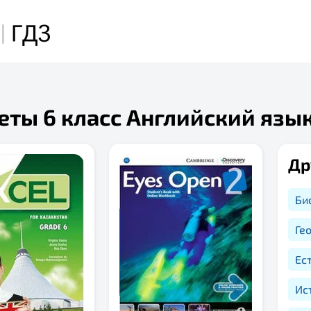
еты 6 класс Английский язы
Др
Би
Ге
Ес
Ис