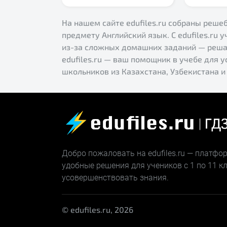
На нашем сайте edufiles.ru собраны решеб
предмету Английский язык. С edufiles.ru у
из-за сложных домашних заданий — решай
edufiles.ru — ваш помощник в учебе для 
школьников из Казахстана, Узбекистана и
Добро пожаловать на edufiles.ru — платф
удобные решения для учеников с 1 по 11 
усовершенствовать знания.
© edufiles.ru, 2026