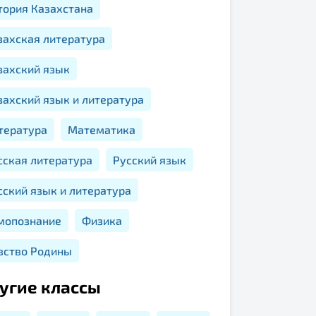
тория Казахстана
захская литература
захский язык
захский язык и литература
тература
Математика
сская литература
Русский язык
сский язык и литература
мопознание
Физика
вство Родины
угие классы