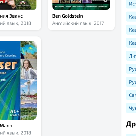
Ис
иия Эванс
Ben Goldstein
Ка
ий язык,
2018
Английский язык,
2017
Ка
Ка
Ли
Ру
Ру
Са
Чу
Др
 Mann
ий язык,
2018