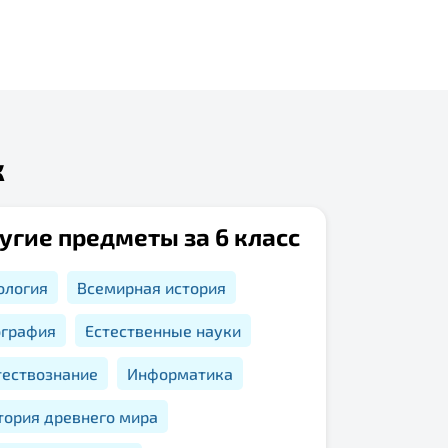
к
угие предметы за 6 класс
ология
Всемирная история
ография
Естественные науки
тествознание
Информатика
тория древнего мира