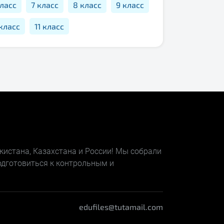
класс
7 класс
8 класс
9 класс
 класс
11 класс
кистана, Казахстана и России! Мы собрали
одготовиться к контрольным и
edufiles@tutamail.com