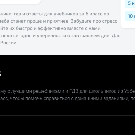
5 
ники, гдз и ответы для учебников за 6 класс по
10
чеба станет проще и приятнее! Забудьте про стресс
те их быстро и эффективно вместе с нами.
успеха сегодня и уверенности в завтрашнем дне! Для
 России.
орму с лучшими решебниками и ГДЗ для школьников из Узбе
класс, чтобы помочь справиться с домашними заданиями, п