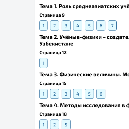
Тема 1. Роль среднеазиатских уч
Страница 9
1
2
3
4
5
6
7
Тема 2. Учёные-физики – создат
Узбекистане
Страница 12
1
Тема 3. Физические величины. М
Страница 15
1
2
3
4
5
6
Тема 4. Методы исследования в 
Страница 18
1
2
5