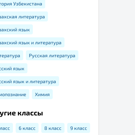
тория Узбекистана
захская литература
захский язык
захский язык и литература
тература
Русская литература
сский язык
сский язык и литература
мопознание
Химия
угие классы
класс
6 класс
8 класс
9 класс