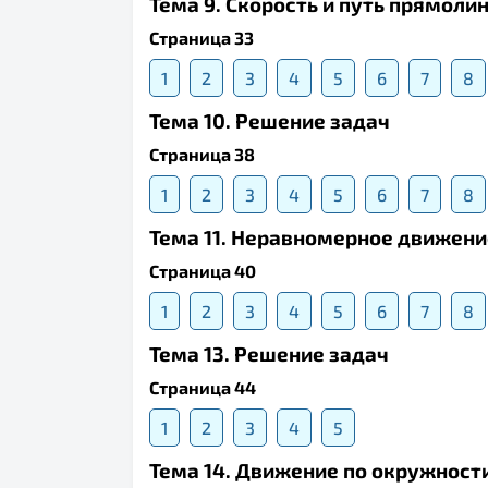
Тема 9. Скорость и путь прямол
Страница 33
1
2
3
4
5
6
7
8
Тема 10. Решение задач
Страница 38
1
2
3
4
5
6
7
8
Тема 11. Неравномерное движени
Страница 40
1
2
3
4
5
6
7
8
Тема 13. Решение задач
Страница 44
1
2
3
4
5
Тема 14. Движение по окружност