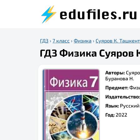
ГДЗ
›
7 класс
›
Физика
›
Суяров К. Ташкент
ГДЗ Физика Суяров К
Авторы:
Суяро
Буранова Н.
Предмет:
Физ
Издательство
Язык:
Русский
Год:
2022