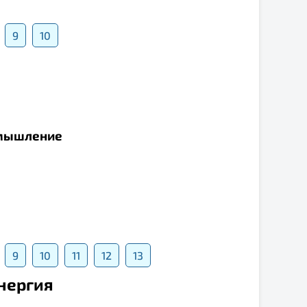
9
10
 мышление
9
10
11
12
13
Энергия