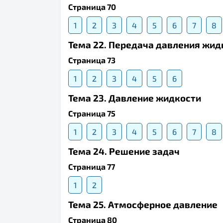
Страница 70
1
2
3
4
5
6
7
8
Тема 22. Передача давления жид
Страница 73
1
2
3
4
5
6
Тема 23. Давление жидкости
Страница 75
1
2
3
4
5
6
7
8
Тема 24. Решение задач
Страница 77
1
2
Тема 25. Атмосферное давление
Страница 80