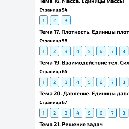
Тема 16. Масса. Единицы массы
Страница 54
1
2
3
Тема 17. Плотность. Единицы пло
Страница 58
1
2
3
4
5
6
7
8
Тема 19. Взаимодействие тел. Си
Страница 64
1
2
3
4
5
6
7
8
Тема 20. Давление. Единицы дав
Страница 67
1
2
3
4
5
6
7
8
Тема 21. Решение задач