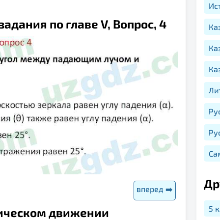
Ис
задания по главе V, Вопрос, 4
Ка
Ка
Ка
Ли
Ру
Ру
Са
Др
вперед ➡️
5 
аническом движении