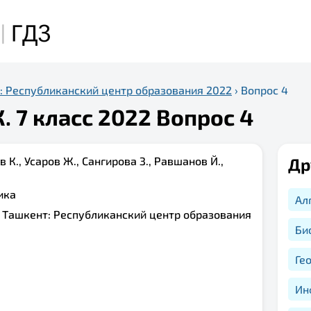
: Республиканский центр образования 2022
›
Вопрос 4
. 7 класс 2022 Вопрос 4
в К., Усаров Ж., Сангирова З., Равшанов Й.,
Др
ика
Ал
:
Ташкент: Республиканский центр образования
Би
Ге
Ин