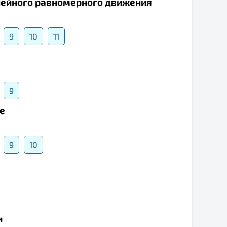
инейного равномерного движения
9
10
11
9
е
9
10
и