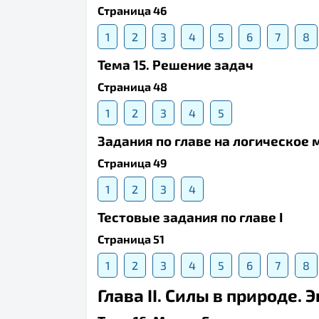
Страница 46
1
2
3
4
5
6
7
8
Тема 15. Решение задач
Страница 48
1
2
3
4
5
Задания по главе на логическое
Страница 49
1
2
3
4
Тестовые задания по главе I
Страница 51
1
2
3
4
5
6
7
8
Глава II. Силы в природе. 