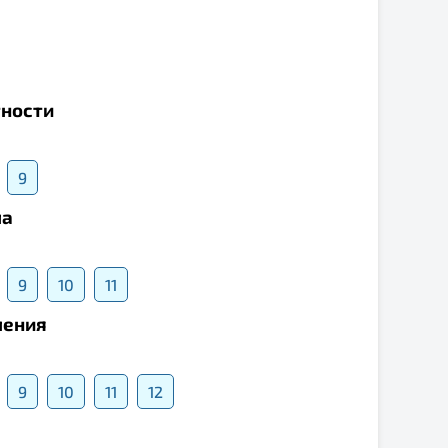
тности
9
ла
9
10
11
ления
9
10
11
12