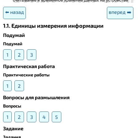
⬅️ назад
вперед ➡️
1.1. Единицы измерения информации
Подумай
Подумай
1
2
3
Практическая работа
Практические работы
1
2
Вопросы для размышления
Вопросы
1
2
3
4
5
Задание
Задания