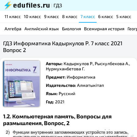
11 класс
10 класс
9 класс
8 класс
7 класс
6 класс
5 класс
Алгебра
Английский язык
Биология
Всемирная история
Геог
ГДЗ Информатика Кадыркулов Р. 7 класс 2021
Вопрос 2
Авторы:
Кадыркулов Р., Рыскулбекова А.,
Нурмуханбетова Г.
Предмет:
Информатика
Издательство:
Алматыкітап
Язык:
Русский
Год:
2021
1.2. Компьютерная память, Вопросы для
размышления, Вопрос, 2