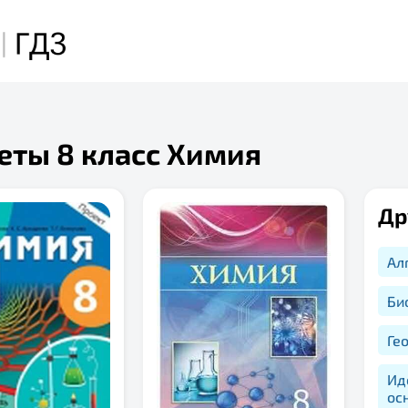
еты 8 класс Химия
Др
Ал
Би
Ге
Ид
ос