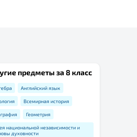
угие предметы за 8 класс
гебра
Английский язык
ология
Всемирная история
ография
Геометрия
ея национальной независимости и
новы духовности