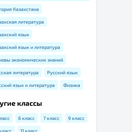
тория Казахстана
захская литература
захский язык
захский язык и литература
новы экономических знаний
сская литература
Русский язык
сский язык и литература
Физика
угие классы
класс
6 класс
7 класс
9 класс
 класс
11 класс