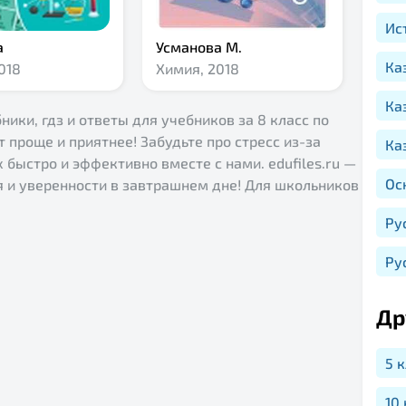
Ис
а
Усманова М.
Ка
018
Химия,
2018
Ка
ники, гдз и ответы для учебников за 8 класс по
т проще и приятнее! Забудьте про стресс из-за
Ка
быстро и эффективно вместе с нами. edufiles.ru —
Ос
я и уверенности в завтрашнем дне! Для школьников
Ру
Ру
Др
5 
10