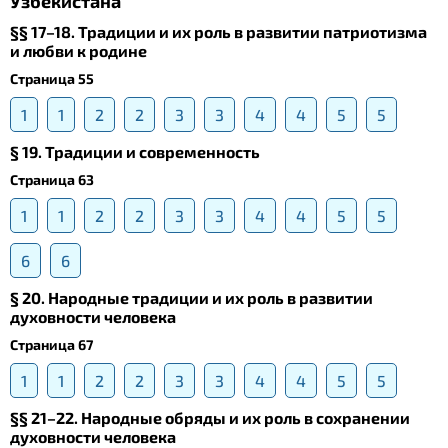
Узбекистана
§§ 17–18. Традиции и их роль в развитии патриотизма
и любви к родине
Страница 55
1
1
2
2
3
3
4
4
5
5
§ 19. Традиции и современность
Страница 63
1
1
2
2
3
3
4
4
5
5
6
6
§ 20. Народные традиции и их роль в развитии
духовности человека
Страница 67
1
1
2
2
3
3
4
4
5
5
§§ 21–22. Народные обряды и их роль в сохранении
духовности человека