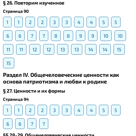
§ 26. Повторим изученное
Страница 90
1
1
2
2
3
3
4
4
5
5
6
6
7
7
8
8
9
9
10
10
11
11
12
12
13
13
14
14
15
15
Раздел IV. Общечеловеческие ценности как
основа патриотизма и любви к родине
§ 27. Ценности и их формы
Страница 94
1
1
2
2
3
3
4
4
5
5
6
6
7
7
§§ 28-29. Общечеловеческие ценности