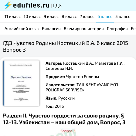
11 класс
10 класс
9 класс
8 класс
7 класс
6 класс
5 класс
Английский язык
Биология
Всемирная история
География
Ес
ГДЗ Чувство Родины Костецкий В.А. 6 класс 2015
Вопрос 3
Авторы:
Костецкий В.А., Маметова Г.У. ,
Сергеева Н.И.
Предмет:
Чувство Родины
Издательство:
ТАШКЕНТ «YANGIYO‘L
POLIGRAF SERVISE»
Язык:
Русский
Год:
2015
Раздел II. Чувство гордости за свою родину, §
12–13. Узбекистан – наш общий дом, Вопрос, 3