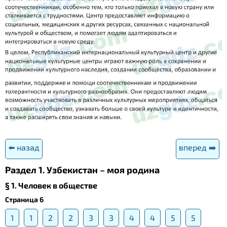
⬅️ назад
вперед ➡️
Раздел 1. Узбекистан – моя родина
§ 1. Человек в обществе
Страница 6
1
1
2
2
3
3
4
4
5
5