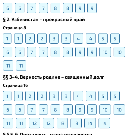
6
6
7
7
8
8
9
9
§ 2. Узбекистан – прекрасный край
Страница 8
1
1
2
2
3
3
4
4
5
5
6
6
7
7
8
8
9
9
10
10
11
11
§§ 3–4. Верность родине – священный долг
Страница 16
1
1
2
2
3
3
4
4
5
5
6
6
7
7
8
8
9
9
10
10
11
11
12
12
13
13
14
14
§ § 5-6. Президент – глава государства