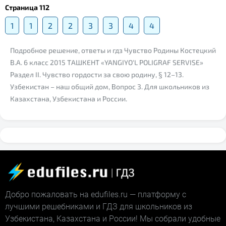
Страница 112
1
1
2
2
3
3
4
4
Подробное решение, ответы и гдз Чувство Родины Костецкий
В.А. 6 класс 2015 ТАШКЕНТ «YANGIYO‘L POLIGRAF SERVISE»
Раздел II. Чувство гордости за свою родину, § 12–13.
Узбекистан – наш общий дом, Вопрос 3. Для школьников из
Казахстана, Узбекистана и России.
Добро пожаловать на edufiles.ru — платформу с
лучшими решебниками и ГДЗ для школьников из
Узбекистана, Казахстана и России! Мы собрали удобные