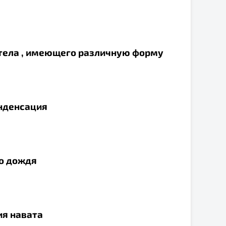
 тела , имеющего различную форму
онденсация
го дождя
ия навата