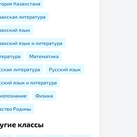
тория Казахстана
захская литература
захский язык
захский язык и литература
тература
Математика
сская литература
Русский язык
сский язык и литература
мопознание
Физика
вство Родины
угие классы