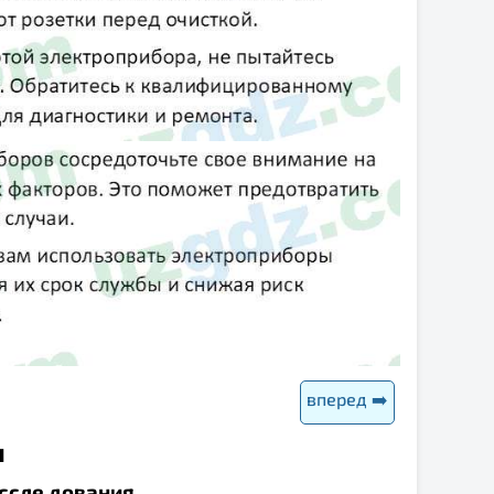
вперед ➡️
ы
иссле дования