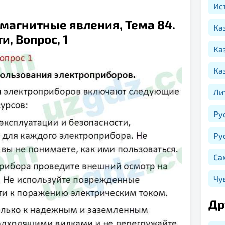
Ис
и магнитные явления, Тема 84.
Ка
, Вопрос, 1
Ка
Ка
Ли
Ру
Ру
Са
Чу
Др