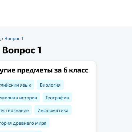
2
›
Вопрос 1
 Вопрос 1
угие предметы за 6 класс
глийский язык
Биология
емирная история
География
тествознание
Информатика
тория древнего мира