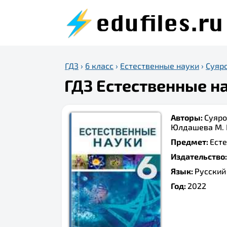
ГДЗ
›
6 класс
›
Естественные науки
›
Суяро
ГДЗ Естественные нау
Авторы:
Суяров
Юлдашева M. K.
Предмет:
Ест
Издательство
Язык:
Русский
Год:
2022