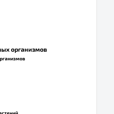
ивых организмов
организмов
растений