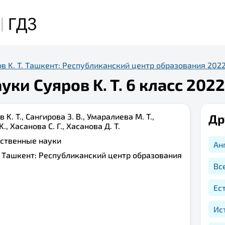
в K. T. Ташкент: Республиканский центр образования 202
ки Суяров K. T. 6 класс 2022
 K. T., Сангирова З. B., Умаралиева М. T.,
Др
, Хасанова С. Г., Хасанова Д. T.
ественные науки
Ан
:
Ташкент: Республиканский центр образования
Вс
Ес
Ис