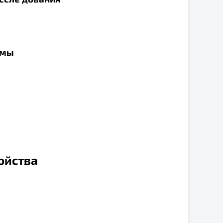
емы
войства