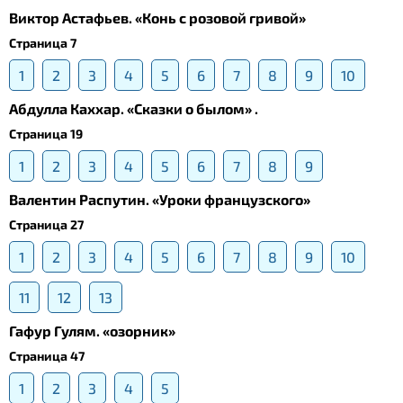
Виктор Астафьев. «Конь с розовой гривой»
Страница 7
1
2
3
4
5
6
7
8
9
10
Абдулла Каххар. «Сказки о былом» .
Страница 19
1
2
3
4
5
6
7
8
9
Валентин Распутин. «Уроки французского»
Страница 27
1
2
3
4
5
6
7
8
9
10
11
12
13
Гафур Гулям. «озорник»
Страница 47
1
2
3
4
5