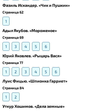
Фазиль Искандер. «Чик и Пушкин»
Страница 62
1
Адыл Якубов. «Мороженое»
Страница 69
1
3
4
5
6
Юрий Яковлев. «Рыцарь Вася»
Страница 77
1
2
3
4
5
6
Луис Фицью. «Шпионка Гарриет»
Страница 84
1
2
Уткур Хошимов. «Дела земные»