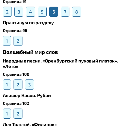
Страница 91
2
3
4
5
6
7
8
Практикум по разделу
Страница 96
1
2
Волшебный мир слов
Народные песни. «Оренбургский пуховый платок».
«Лето»
Страница 100
1
2
3
Алишер Навои. Рубаи
Страница 102
1
2
Лев Толстой. «Филипок»