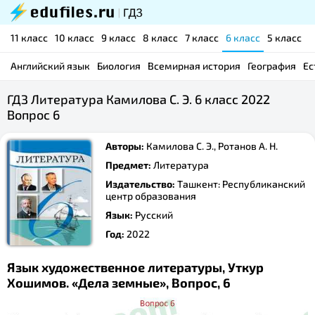
11 класс
10 класс
9 класс
8 класс
7 класс
6 класс
5 класс
Английский язык
Биология
Всемирная история
География
Ес
ГДЗ Литература Камилова С. Э. 6 класс 2022
Вопрос 6
Авторы:
Камилова С. Э., Ротанов А. Н.
Предмет:
Литература
Издательство:
Ташкент: Республиканский
центр образования
Язык:
Русский
Год:
2022
Язык художественное литературы, Уткур
Хошимов. «Дела земные», Вопрос, 6