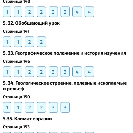
Страница 140
1
1
2
2
3
3
4
4
5. 32. Обобщающий урок
Страница 141
1
1
2
2
5. 33. Географическое положение и история изучения
Страница 146
1
1
2
2
3
3
4
4
5. 34. Геологическое строение, полезные ископаемые
и рельеф
Страница 150
1
1
2
2
3
3
5.35. Климат евразии
Страница 153