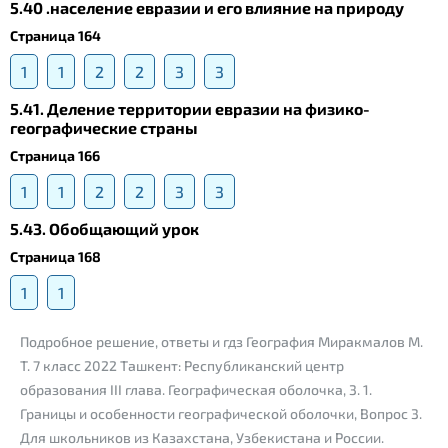
5.40 .население евразии и его влияние на природу
Страница 164
1
1
2
2
3
3
5.41. Деление территории евразии на физико-
географические страны
Страница 166
1
1
2
2
3
3
5.43. Обобщающий урок
Страница 168
1
1
Подробное решение, ответы и гдз География Миракмалов М.
Т. 7 класс 2022 Ташкент: Республиканский центр
образования III глава. Географическая оболочка, 3. 1.
Границы и особенности географической оболочки, Вопрос 3.
Для школьников из Казахстана, Узбекистана и России.