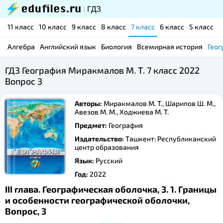
11 класс
10 класс
9 класс
8 класс
7 класс
6 класс
5 класс
Алгебра
Английский язык
Биология
Всемирная история
Геог
ГДЗ География Миракмалов М. Т. 7 класс 2022
Вопрос 3
Авторы:
Миракмалов М. Т., Шарипов Ш. М.,
Авезов М. М., Ходжиева М. Т.
Предмет:
География
Издательство:
Ташкент: Республиканский
центр образования
Язык:
Русский
Год:
2022
III глава. Географическая оболочка, 3. 1. Границы
и особенности географической оболочки,
Вопрос, 3