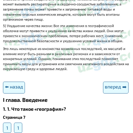
⬅️ назад
вперед ➡️
І глава. Введение
1. 1. Что такое «география»?
Страница 7
1
1