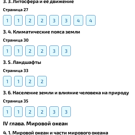
3. 3. Литосфера и её движение
Страница 27
1
1
2
2
3
3
4
4
3. 4. Климатические пояса земли
Страница 30
1
1
2
2
3
3
3. 5. Ландшафты
Страница 33
1
1
2
2
3. 6. Население земли и влияние человека на природу
Страница 35
1
1
2
2
3
3
IV глава. Мировой океан
4. 1. Мировой океан и части мирового океана