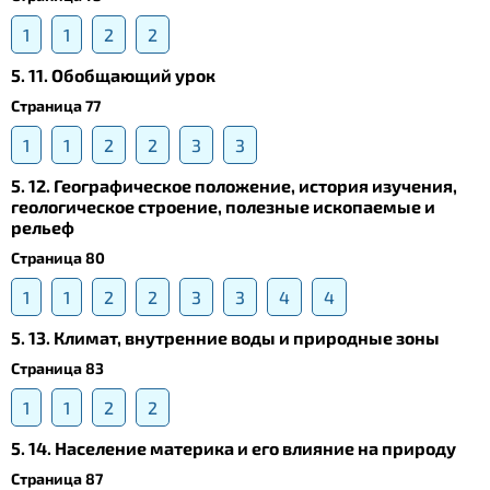
1
1
2
2
5. 11. Обобщающий урок
Страница 77
1
1
2
2
3
3
5. 12. Географическое положение, история изучения,
геологическое строение, полезные ископаемые и
рельеф
Страница 80
1
1
2
2
3
3
4
4
5. 13. Климат, внутренние воды и природные зоны
Страница 83
1
1
2
2
5. 14. Население материка и его влияние на природу
Страница 87