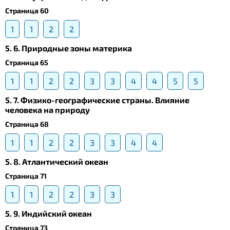
Страница 60
1
1
2
2
5. 6. Природные зоны материка
Страница 65
1
1
2
2
3
3
4
4
5
5
5. 7. Физико-географические страны. Влияние
человека на природу
Страница 68
1
1
2
2
3
3
4
4
5. 8. Атлантический океан
Страница 71
1
1
2
2
3
3
5. 9. Индийский океан
Страница 73