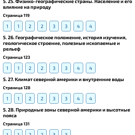
5. 25. Физико-географические страны. Население и его
влияние на природу
Страница 119
1
1
2
2
3
3
4
4
5. 26. Географическое положение, история изучения,
геологическое строение, полезные ископаемые и
рельеф
Страница 123
1
1
2
2
3
3
4
4
5. 27. Климат северной америки и внутренние воды
Страница 128
1
1
2
2
3
3
4
4
5. 28. Природные зоны северной америки и высотные
пояса
Страница 131
1
1
2
2
3
3