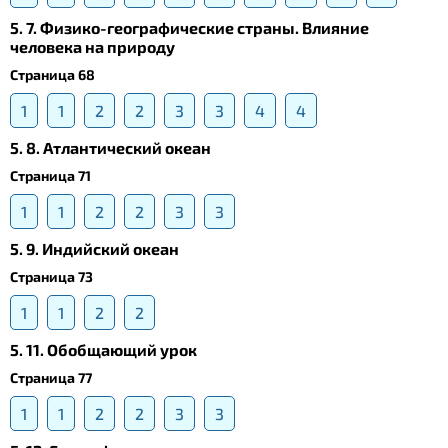
5. 7. Физико-географические страны. Влияние
человека на природу
Страница 68
1
1
2
2
3
3
4
4
5. 8. Атлантический океан
Страница 71
1
1
2
2
3
3
5. 9. Индийский океан
Страница 73
1
1
2
2
5. 11. Обобщающий урок
Страница 77
1
1
2
2
3
3