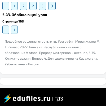
1
1
2
2
3
3
5.43. Обобщающий урок
Страница 168
1
1
Подробное решение, ответы и гдз География Миракмалов М.
Т. 7 класс 2022 Ташкент: Республиканский центр
образования V глава. Природа материков и океанов, 5.35.
Климат евразии, Вопрос 4. Для школьников из Казахстана,
Узбекистана и России.