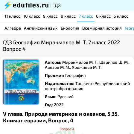
11 класс
10 класс
9 класс
8 класс
7 класс
6 класс
5 класс
Алгебра
Английский язык
Биология
Всемирная история
Геог
ГДЗ География Миракмалов М. Т. 7 класс 2022
Вопрос 4
Авторы:
Миракмалов М. Т., Шарипов Ш. М.,
Авезов М. М., Ходжиева М. Т.
Предмет:
География
Издательство:
Ташкент: Республиканский
центр образования
Язык:
Русский
Год:
2022
V глава. Природа материков и океанов, 5.35.
Климат евразии, Вопрос, 4