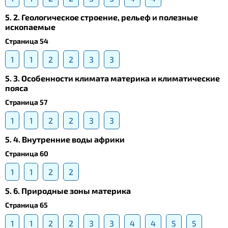
5. 2. Геологическое строение, рельеф и полезные
ископаемые
Страница 54
1
1
2
2
3
3
5. 3. Особенности климата материка и климатические
пояса
Страница 57
1
1
2
2
3
3
5. 4. Внутренние воды африки
Страница 60
1
1
2
2
5. 6. Природные зоны материка
Страница 65
1
1
2
2
3
3
4
4
5
5