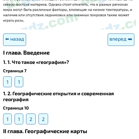
⬅️ назад
вперед ➡️
І глава. Введение
1. 1. Что такое «география»?
Страница 7
1
1
1. 2. Географические открытия и современная
география
Страница 10
1
1
2
2
II глава. Географические карты