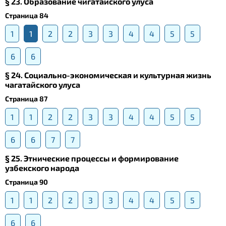
§ 23. Образование чигатайского улуса
Страница 84
1
1
2
2
3
3
4
4
5
5
6
6
§ 24. Социально-экономическая и культурная жизнь
чагатайского улуса
Страница 87
1
1
2
2
3
3
4
4
5
5
6
6
7
7
§ 25. Этнические процессы и формирование
узбекского народа
Страница 90
1
1
2
2
3
3
4
4
5
5
6
6