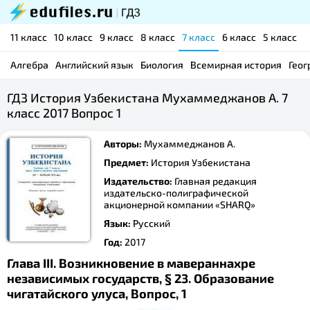
11 класс
10 класс
9 класс
8 класс
7 класс
6 класс
5 класс
Алгебра
Английский язык
Биология
Всемирная история
Геог
ГДЗ История Узбекистана Мухаммеджанов А. 7
класс 2017 Вопрос 1
Авторы:
Мухаммеджанов А.
Предмет:
История Узбекистана
Издательство:
Главная редакция
издательско-полиграфической
акционерной компании «SHARQ»
Язык:
Русский
Год:
2017
Глава III. Возникновение в мавераннахре
независимых государств, § 23. Образование
чигатайского улуса, Вопрос, 1