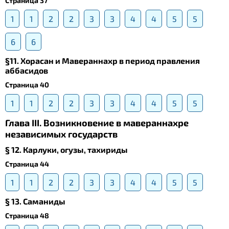
Страница 37
1
1
2
2
3
3
4
4
5
5
6
6
§11. Хорасан и Мавераннахр в период правления
аббасидов
Страница 40
1
1
2
2
3
3
4
4
5
5
Глава III. Возникновение в мавераннахре
независимых государств
§ 12. Карлуки, огузы, тахириды
Страница 44
1
1
2
2
3
3
4
4
5
5
§ 13. Саманиды
Страница 48