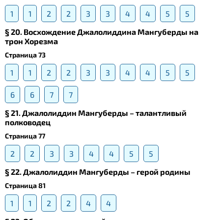
1
1
2
2
3
3
4
4
5
5
§ 20. Восхождение Джалолиддина Мангуберды на
трон Хорезма
Страница 73
1
1
2
2
3
3
4
4
5
5
6
6
7
7
§ 21. Джалолиддин Мангуберды – талантливый
полководец
Страница 77
2
2
3
3
4
4
5
5
§ 22. Джалолиддин Мангуберды – герой родины
Страница 81
1
1
2
2
4
4