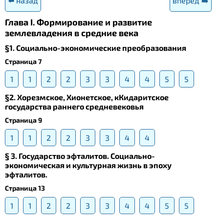
⬅️ назад
вперед ➡️
Глава I. Формирование и развитие
землевладения в средние века
§1. Социально-экономические преобразования
Страница 7
1
1
2
2
3
3
4
4
5
5
§2. Хорезмское, Хионетское, кКидаритское
государства раннего средневековья
Страница 9
1
1
2
2
3
3
4
4
§ 3. Государство эфталитов. Социально-
экономическая и культурная жизнь в эпоху
эфталитов.
Страница 13
1
1
2
2
3
3
4
4
5
5