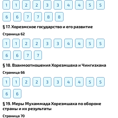
1
1
2
2
3
3
4
4
5
5
6
6
7
7
8
8
§ 17. Хорезмское государство и его развитие
Страница 62
1
1
2
2
3
3
4
4
5
5
6
6
7
7
§ 18. Взаимоотношения Хорезмшаха и Чингизхана
Страница 66
1
1
2
2
3
3
4
4
5
5
6
6
§ 19. Меры Мухаммада Хорезмшаха по обороне
страны и их результаты
Страница 70