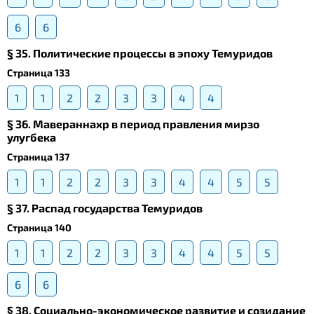
6
6
§ 35. Политические процессы в эпоху Темуридов
Страница 133
1
1
2
2
3
3
4
4
§ 36. Мавераннахр в период правления мирзо
улугбека
Страница 137
1
1
2
2
3
3
4
4
5
5
§ 37. Распад государства Темуридов
Страница 140
1
1
2
2
3
3
4
4
5
5
6
6
§ 38. Социально-экономическое развитие и созидание