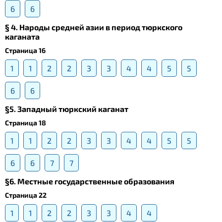
6
6
§ 4. Народы средней азии в период тюркского
каганата
Страница 16
1
1
2
2
3
3
4
4
5
5
6
6
§5. Западный тюркский каганат
Страница 18
1
1
2
2
3
3
4
4
5
5
6
6
7
7
§6. Местные государственные образования
Страница 22
1
1
2
2
3
3
4
4