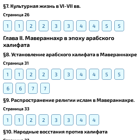
§7. Культурная жизнь в VI-VII вв.
Страница 26
1
1
2
2
3
3
4
4
5
5
Глава II. Мавераннахр в эпоху арабского
халифата
§8. Установление арабского халифата в Мавераннахре
Страница 31
1
1
2
2
3
3
4
4
5
5
6
6
7
7
§9. Распространение религии ислам в Мавераннахре.
Страница 33
1
1
2
2
3
3
4
4
§10. Народные восстания против халифата