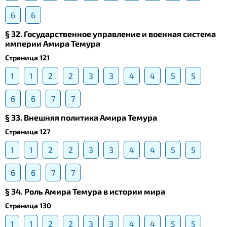
6
6
§ 32. Государственное управление и военная система
империи Амира Темура
Страница 121
1
1
2
2
3
3
4
4
5
5
6
6
7
7
§ 33. Внешняя политика Амира Темура
Страница 127
1
1
2
2
3
3
4
4
5
5
6
6
7
7
§ 34. Роль Амира Темура в истории мира
Страница 130
1
1
2
2
3
3
4
4
5
5