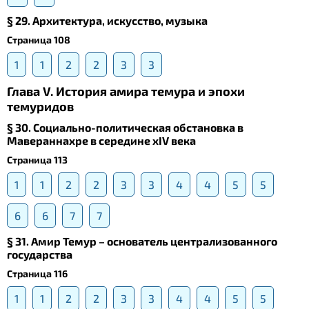
§ 29. Архитектура, искусство, музыка
Страница 108
1
1
2
2
3
3
Глава V. История амира темура и эпохи
темуридов
§ 30. Социально-политическая обстановка в
Мавераннахре в середине xIV века
Страница 113
1
1
2
2
3
3
4
4
5
5
6
6
7
7
§ 31. Амир Темур – основатель централизованного
государства
Страница 116
1
1
2
2
3
3
4
4
5
5