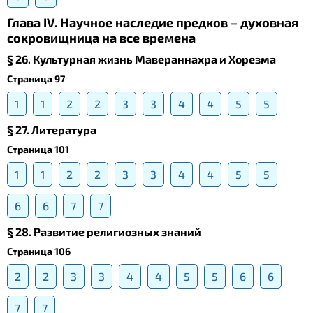
Глава IV. Научное наследие предков – духовная
сокровищница на все времена
§ 26. Культурная жизнь Мавераннахра и Хорезма
Страница 97
1
1
2
2
3
3
4
4
5
5
§ 27. Литература
Страница 101
1
1
2
2
3
3
4
4
5
5
6
6
7
7
§ 28. Развитие религиозных знаний
Страница 106
2
2
3
3
4
4
5
5
6
6
7
7