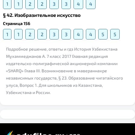
1
1
2
2
3
3
4
4
§ 42. Изобразительное искусство
Страница 156
1
1
2
2
3
3
4
4
5
5
Подробное решение, ответы и гдз История Узбекистана
Мухаммеджанов А. 7 класс 2017 Главная редакция
издательско-полиграфической акционерной компании
«SHARQ» Глава III. Возникновение в мавераннахре
независимых государств, § 23. Образование чигатайского
улуса, Вопрос 1. Для школьников из Казахстана,
Узбекистана и России.