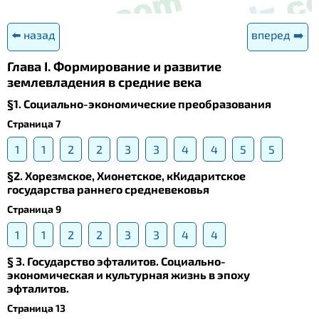
⬅️ назад
вперед ➡️
Глава I. Формирование и развитие
землевладения в средние века
§1. Социально-экономические преобразования
Страница 7
1
1
2
2
3
3
4
4
5
5
§2. Хорезмское, Хионетское, кКидаритское
государства раннего средневековья
Страница 9
1
1
2
2
3
3
4
4
§ 3. Государство эфталитов. Социально-
экономическая и культурная жизнь в эпоху
эфталитов.
Страница 13