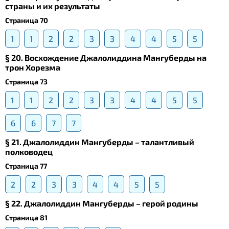
страны и их результаты
Страница 70
1
1
2
2
3
3
4
4
5
5
§ 20. Восхождение Джалолиддина Мангуберды на
трон Хорезма
Страница 73
1
1
2
2
3
3
4
4
5
5
6
6
7
7
§ 21. Джалолиддин Мангуберды – талантливый
полководец
Страница 77
2
2
3
3
4
4
5
5
§ 22. Джалолиддин Мангуберды – герой родины
Страница 81