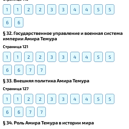
1
1
2
2
3
3
4
4
5
5
6
6
§ 32. Государственное управление и военная система
империи Амира Темура
Страница 121
1
1
2
2
3
3
4
4
5
5
6
6
7
7
§ 33. Внешняя политика Амира Темура
Страница 127
1
1
2
2
3
3
4
4
5
5
6
6
7
7
§ 34. Роль Амира Темура в истории мира