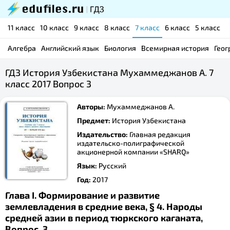
11 класс
10 класс
9 класс
8 класс
7 класс
6 класс
5 класс
Алгебра
Английский язык
Биология
Всемирная история
Геог
ГДЗ История Узбекистана Мухаммеджанов А. 7
класс 2017 Вопрос 3
Авторы:
Мухаммеджанов А.
Предмет:
История Узбекистана
Издательство:
Главная редакция
издательско-полиграфической
акционерной компании «SHARQ»
Язык:
Русский
Год:
2017
Глава I. Формирование и развитие
землевладения в средние века, § 4. Народы
средней азии в период тюркского каганата,
Вопрос, 3