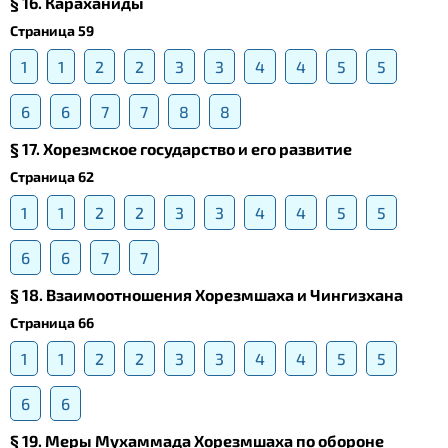
§ 16. Караханиды
Страница 59
1
1
2
2
3
3
4
4
5
5
6
6
7
7
8
8
§ 17. Хорезмское государство и его развитие
Страница 62
1
1
2
2
3
3
4
4
5
5
6
6
7
7
§ 18. Взаимоотношения Хорезмшаха и Чингизхана
Страница 66
1
1
2
2
3
3
4
4
5
5
6
6
§ 19. Меры Мухаммада Хорезмшаха по обороне