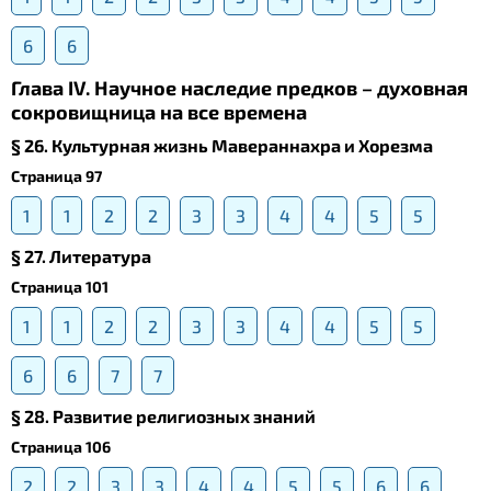
6
6
Глава IV. Научное наследие предков – духовная
сокровищница на все времена
§ 26. Культурная жизнь Мавераннахра и Хорезма
Страница 97
1
1
2
2
3
3
4
4
5
5
§ 27. Литература
Страница 101
1
1
2
2
3
3
4
4
5
5
6
6
7
7
§ 28. Развитие религиозных знаний
Страница 106
2
2
3
3
4
4
5
5
6
6