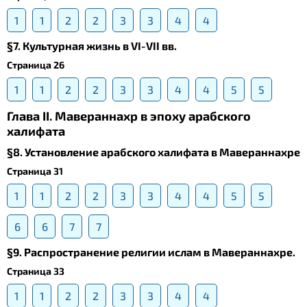
1
1
2
2
3
3
4
4
§7. Культурная жизнь в VI-VII вв.
Страница 26
1
1
2
2
3
3
4
4
5
5
Глава II. Мавераннахр в эпоху арабского
халифата
§8. Установление арабского халифата в Мавераннахре
Страница 31
1
1
2
2
3
3
4
4
5
5
6
6
7
7
§9. Распространение религии ислам в Мавераннахре.
Страница 33
1
1
2
2
3
3
4
4