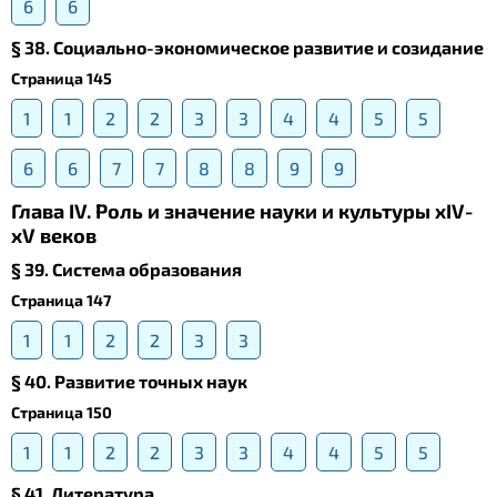
6
6
§ 38. Социально-экономическое развитие и созидание
Страница 145
1
1
2
2
3
3
4
4
5
5
6
6
7
7
8
8
9
9
Глава IV. Роль и значение науки и культуры xIV-
xV веков
§ 39. Система образования
Страница 147
1
1
2
2
3
3
§ 40. Развитие точных наук
Страница 150
1
1
2
2
3
3
4
4
5
5
§ 41. Литература