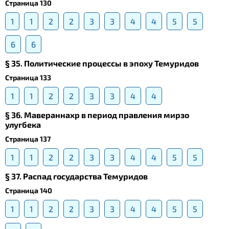
Страница 130
1
1
2
2
3
3
4
4
5
5
6
6
§ 35. Политические процессы в эпоху Темуридов
Страница 133
1
1
2
2
3
3
4
4
§ 36. Мавераннахр в период правления мирзо
улугбека
Страница 137
1
1
2
2
3
3
4
4
5
5
§ 37. Распад государства Темуридов
Страница 140
1
1
2
2
3
3
4
4
5
5