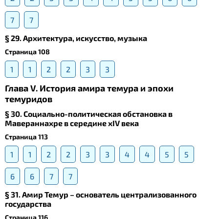
7
7
§ 29. Архитектура, искусство, музыка
Страница 108
1
1
2
2
3
3
Глава V. История амира темура и эпохи
темуридов
§ 30. Социально-политическая обстановка в
Мавераннахре в середине xIV века
Страница 113
1
1
2
2
3
3
4
4
5
5
6
6
7
7
§ 31. Амир Темур – основатель централизованного
государства
Страница 116