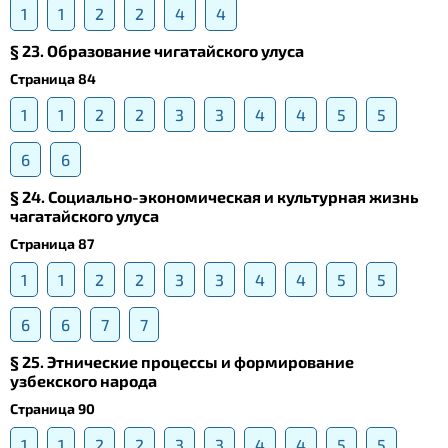
1
1
2
2
4
4
§ 23. Образование чигатайского улуса
Страница 84
1
1
2
2
3
3
4
4
5
5
6
6
§ 24. Социально-экономическая и культурная жизнь
чагатайского улуса
Страница 87
1
1
2
2
3
3
4
4
5
5
6
6
7
7
§ 25. Этнические процессы и формирование
узбекского народа
Страница 90
1
1
2
2
3
3
4
4
5
5