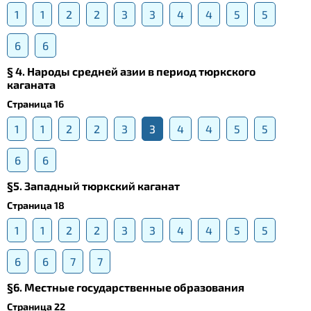
1
1
2
2
3
3
4
4
5
5
6
6
§ 4. Народы средней азии в период тюркского
каганата
Страница 16
1
1
2
2
3
3
4
4
5
5
6
6
§5. Западный тюркский каганат
Страница 18
1
1
2
2
3
3
4
4
5
5
6
6
7
7
§6. Местные государственные образования
Страница 22