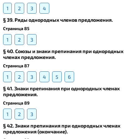
1
2
3
4
§ 39. Ряды однородных членов предложения.
Страница 85
1
2
3
§ 40. Союзы и знаки препинания при однородных
членах предложения.
Страница 87
1
2
3
4
5
6
§ 41. Знаки препинания при однородных членах
предложения.
Страница 89
1
2
3
§ 42. Знаки препинания при однородных членах
предложения (окончание).