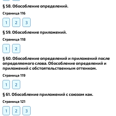
§ 58. Обособление определений.
Страница 116
1
2
3
§ 59. Обособление приложений.
Страница 118
1
2
§ 60. Обособление определений и приложений после
определяемого слова. Обособление определений и
приложений с обстоятельственным оттенком.
Страница 119
1
2
§ 61. Обособление приложений с союзом как.
Страница 121
1
2
3