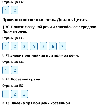
Страница 132
1
2
Прямая и косвенная речь. Диалог. Цитата.
§ 70. Понятие о чужой речи и способах её передачи.
Прямая речь.
Страница 133
1
2
3
4
5
6
7
§ 71. Знаки препинания при прямой речи.
Страница 136
1
2
§ 72. Косвенная речь.
Страница 137
1
2
3
§ 73. Замена прямой речи косвенной.