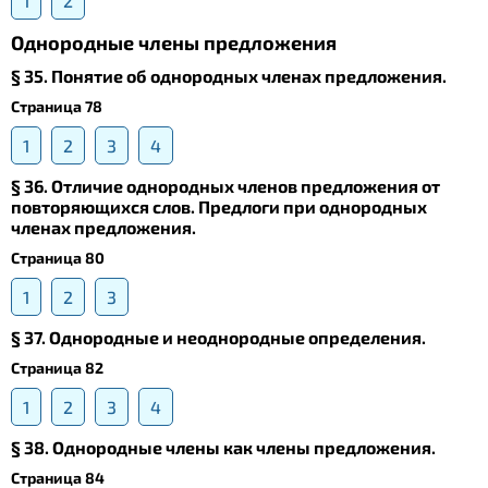
1
2
Однородные члены предложения
§ 35. Понятие об однородных членах предложения.
Страница 78
1
2
3
4
§ 36. Отличие однородных членов предложения от
повторяющихся слов. Предлоги при однородных
членах предложения.
Страница 80
1
2
3
§ 37. Однородные и неоднородные определения.
Страница 82
1
2
3
4
§ 38. Однородные члены как члены предложения.
Страница 84