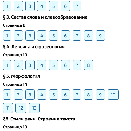
1
2
3
4
5
6
7
§ 3. Состав слова и словообразование
Страница 8
1
2
3
4
5
6
7
8
9
§ 4. Лексика и фразеология
Страница 10
1
2
3
4
5
6
7
8
§ 5. Морфология
Страница 14
1
2
3
4
5
6
7
8
9
10
11
12
13
§6. Стили речи. Строение текста.
Страница 19