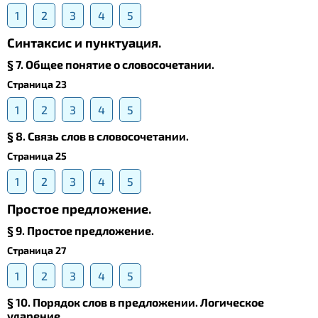
1
2
3
4
5
Синтаксис и пунктуация.
§ 7. Общее понятие о словосочетании.
Страница 23
1
2
3
4
5
§ 8. Связь слов в словосочетании.
Страница 25
1
2
3
4
5
Простое предложение.
§ 9. Простое предложение.
Страница 27
1
2
3
4
5
§ 10. Порядок слов в предложении. Логическое
ударение.