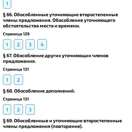
1
§ 66. Обособленные уточняющие второстепенные
члены предложения. Обособление уточняющего
обстоятельства места и времени.
Страница 129
1
2
3
4
§ 67. Обособление других уточняющих членов
предложения.
Страница 131
1
2
§ 68. Обособление дополнений.
Страница 131
1
2
3
§ 69. Обособленные и уточняющие второстепенные
члены предложения (повторение).