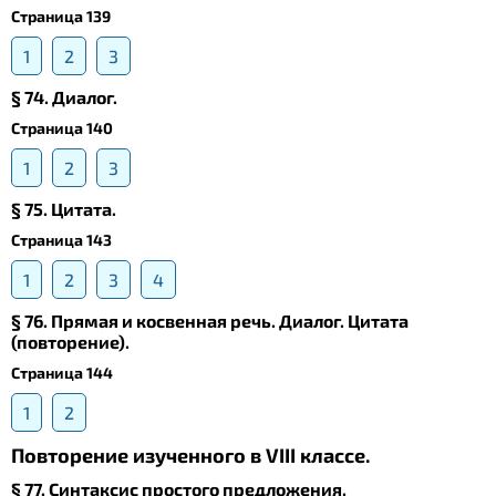
Страница 139
1
2
3
§ 74. Диалог.
Страница 140
1
2
3
§ 75. Цитата.
Страница 143
1
2
3
4
§ 76. Прямая и косвенная речь. Диалог. Цитата
(повторение).
Страница 144
1
2
Повторение изученного в VIII классе.
§ 77. Синтаксис простого предложения.