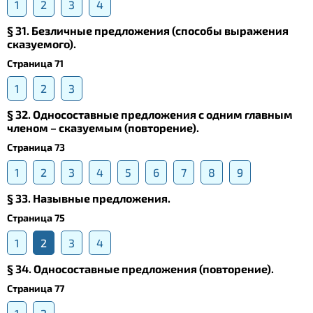
1
2
3
4
§ 31. Безличные предложения (способы выражения
сказуемого).
Страница 71
1
2
3
§ 32. Односоставные предложения с одним главным
членом – сказуемым (повторение).
Страница 73
1
2
3
4
5
6
7
8
9
§ 33. Назывные предложения.
Страница 75
1
2
3
4
§ 34. Односоставные предложения (повторение).
Страница 77