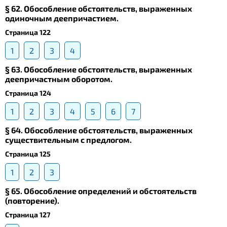
§ 62. Обособление обстоятельств, выраженных
одиночным деепричастием.
Страница 122
1
2
3
4
§ 63. Обособление обстоятельств, выраженных
деепричастным оборотом.
Страница 124
1
2
3
4
5
6
7
§ 64. Обособление обстоятельств, выраженных
существительным с предлогом.
Страница 125
1
2
3
§ 65. Обособление определений и обстоятельств
(повторение).
Страница 127