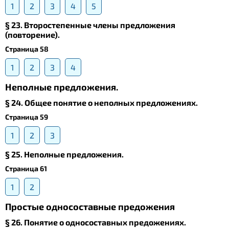
1
2
3
4
5
§ 23. Второстепенные члены предложения
(повторение).
Страница 58
1
2
3
4
Неполные предложения.
§ 24. Общее понятие о неполных предложениях.
Страница 59
1
2
3
§ 25. Неполные предложения.
Страница 61
1
2
Простые односоставные предожения
§ 26. Понятие о односоставных предожениях.