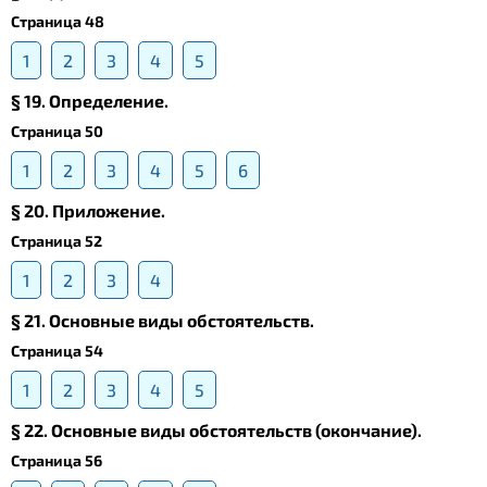
Страница 48
1
2
3
4
5
§ 19. Определение.
Страница 50
1
2
3
4
5
6
§ 20. Приложение.
Страница 52
1
2
3
4
§ 21. Основные виды обстоятельств.
Страница 54
1
2
3
4
5
§ 22. Основные виды обстоятельств (окончание).
Страница 56