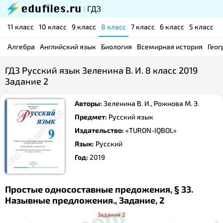
11 класс
10 класс
9 класс
8 класс
7 класс
6 класс
5 класс
Алгебра
Английский язык
Биология
Всемирная история
Геог
ГДЗ Русский язык Зеленина В. И. 8 класс 2019
Задание 2
Авторы:
Зеленина В. И., Рожнова М. Э.
Предмет:
Русский язык
Издательство:
«TURON-IQBOL»
Язык:
Русский
Год:
2019
Простые односоставные предожения, § 33.
Назывные предложения., Задание, 2