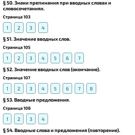
§ 50. Знаки препинания при вводных словах и
словосочетаниях.
Страница 103
1
2
3
4
§ 51. Значение вводных слов.
Страница 105
1
2
3
4
5
6
7
§ 52. Значение вводных слов (окончание).
Страница 107
1
2
3
4
5
6
7
8
§ 53. Вводные предложения.
Страница 108
1
2
3
4
§ 54. Вводные слова и предложения (повторение).