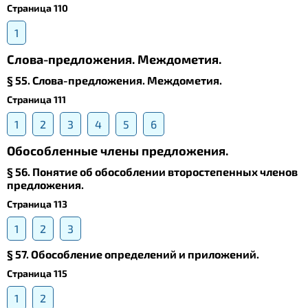
Страница 110
1
Слова-предложения. Междометия.
§ 55. Слова-предложения. Междометия.
Страница 111
1
2
3
4
5
6
Обособленные члены предложения.
§ 56. Понятие об обособлении второстепенных членов
предложения.
Страница 113
1
2
3
§ 57. Обособление определений и приложений.
Страница 115
1
2