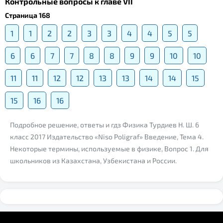
Контрольные вопросы к главе VII
Страница 168
1
1
2
2
3
3
4
4
5
5
6
6
7
7
8
8
9
9
10
10
11
11
12
12
13
13
14
14
15
15
16
16
Подробное решение, ответы и гдз Физика Турдиев Н. Ш. 6
класс 2017 Издательство «Niso Poligraf» Введение, Тема 4.
Некоторые термины, используемые в физике, Вопрос 1. Для
школьников из Казахстана, Узбекистана и России.