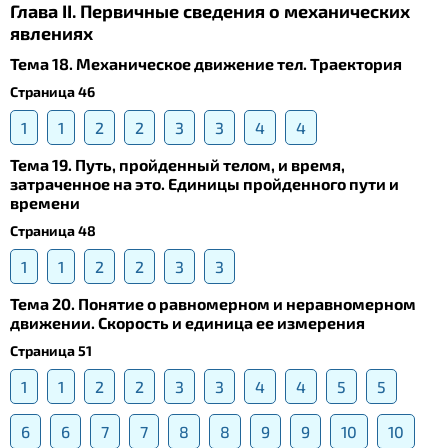
Глава II. Первичные сведения о механических
явлениях
Тема 18. Механическое движение тел. Траектория
Страница 46
1
1
2
2
3
3
4
4
Тема 19. Путь, пройденный телом, и время,
затраченное на это. Единицы пройденного пути и
времени
Страница 48
1
1
2
2
3
3
Тема 20. Понятие о равномерном и неравномерном
движении. Скорость и единица ее измерения
Страница 51
1
1
2
2
3
3
4
4
5
5
6
6
7
7
8
8
9
9
10
10