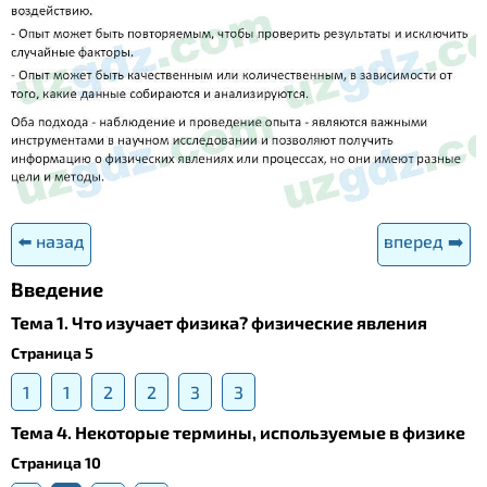
⬅️ назад
вперед ➡️
Введение
Тема 1. Что изучает физика? физические явления
Страница 5
1
1
2
2
3
3
Тема 4. Некоторые термины, используемые в физике
Страница 10