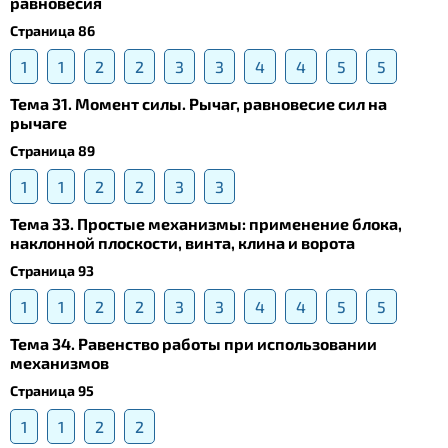
равновесия
Страница 86
1
1
2
2
3
3
4
4
5
5
Тема 31. Момент силы. Рычаг, равновесие сил на
рычаге
Страница 89
1
1
2
2
3
3
Тема 33. Простые механизмы: применение блока,
наклонной плоскости, винта, клина и ворота
Страница 93
1
1
2
2
3
3
4
4
5
5
Тема 34. Равенство работы при использовании
механизмов
Страница 95
1
1
2
2