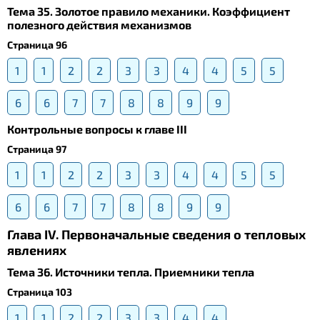
Тема 35. Золотое правило механики. Коэффициент
полезного действия механизмов
Страница 96
1
1
2
2
3
3
4
4
5
5
6
6
7
7
8
8
9
9
Контрольные вопросы к главе III
Страница 97
1
1
2
2
3
3
4
4
5
5
6
6
7
7
8
8
9
9
Глава IV. Первоначальные сведения о тепловых
явлениях
Тема 36. Источники тепла. Приемники тепла
Страница 103
1
1
2
2
3
3
4
4