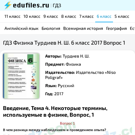
11 класс
10 класс
9 класс
8 класс
7 класс
6 класс
5 класс
Английский язык
Биология
Всемирная история
География
Ес
ГДЗ Физика Турдиев Н. Ш. 6 класс 2017 Вопрос 1
Авторы:
Турдиев Н. Ш.
Предмет:
Физика
Издательство:
Издательство «Niso
Poligraf»
Язык:
Русский
Год:
2017
Введение, Тема 4. Некоторые термины,
используемые в физике, Вопрос, 1