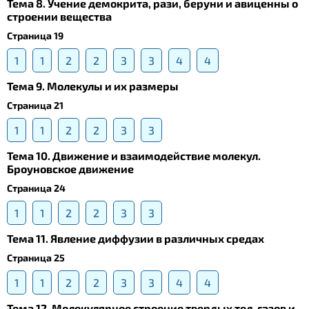
Тема 8. Учение демокрита, рази, беруни и авиценны о
строении вещества
Страница 19
1
1
2
2
3
3
4
4
Тема 9. Молекулы и их размеры
Страница 21
1
1
2
2
3
3
Тема 10. Движение и взаимодействие молекул.
Броуновское движение
Страница 24
1
1
2
2
3
3
Тема 11. Явление диффузии в различных средах
Страница 25
1
1
2
2
3
3
4
4
Тема 12. Молекулярное строение твердых тел, газов и