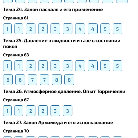
Тема 24. Закон паскаля и его применение
Страница 61
1
1
2
2
3
3
4
4
5
5
Тема 25. Давление в жидкости и газе в состоянии
покоя
Страница 63
1
1
2
2
3
3
4
4
5
5
6
6
7
7
8
8
Тема 26. Атмосферное давление. Опыт Торричелли
Страница 67
1
1
2
2
3
3
Тема 27. Закон Архимеда и его использование
Страница 70