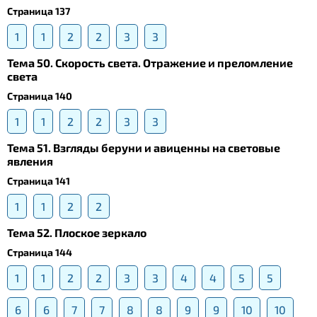
Страница 137
1
1
2
2
3
3
Тема 50. Скорость света. Отражение и преломление
света
Страница 140
1
1
2
2
3
3
Тема 51. Взгляды беруни и авиценны на световые
явления
Страница 141
1
1
2
2
Тема 52. Плоское зеркало
Страница 144
1
1
2
2
3
3
4
4
5
5
6
6
7
7
8
8
9
9
10
10