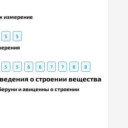
их измерение
5
5
мерения
5
5
6
6
7
7
8
8
сведения о строении вещества
 беруни и авиценны о строении