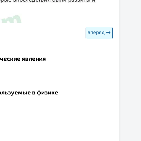
вперед ➡️
ические явления
ользуемые в физике