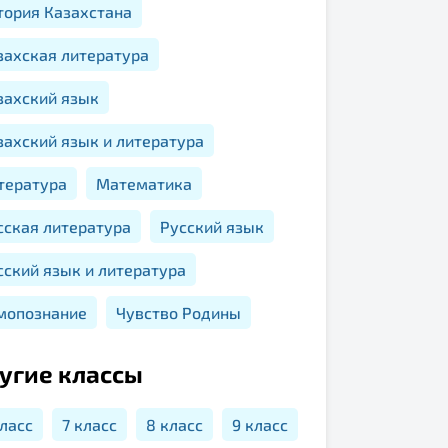
тория Казахстана
захская литература
захский язык
захский язык и литература
тература
Математика
сская литература
Русский язык
сский язык и литература
мопознание
Чувство Родины
угие классы
класс
7 класс
8 класс
9 класс