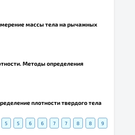
Измерение массы тела на рычажных
лотности. Методы определения
пределение плотности твердого тела
5
5
6
6
7
7
8
8
9