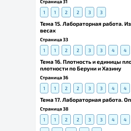
Страница 31
1
1
2
2
3
3
Тема 15. Лабораторная работа. 
весах
Страница 33
1
1
2
2
3
3
4
4
Тема 16. Плотность и единицы п
плотности по Беруни и Хазину
Страница 36
1
1
2
2
3
3
4
4
Тема 17. Лабораторная работа. О
Страница 38
1
1
2
2
3
3
4
4