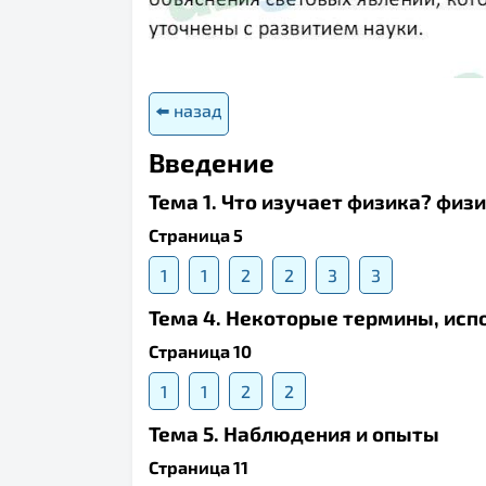
⬅️ назад
Введение
Тема 1. Что изучает физика? физ
Страница 5
1
1
2
2
3
3
Тема 4. Некоторые термины, исп
Страница 10
1
1
2
2
Тема 5. Наблюдения и опыты
Страница 11