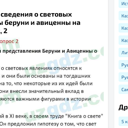
Ис
 сведения о световых
Ка
ды беруни и авиценны на
Ка
, 2
Ка
Ли
Ру
Ру
Са
Др
5 