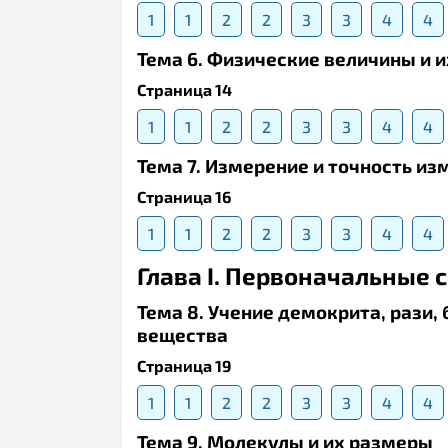
1
1
2
2
3
3
4
4
Тема 6. Физические величины и 
Страница 14
1
1
2
2
3
3
4
4
Тема 7. Измерение и точность из
Страница 16
1
1
2
2
3
3
4
4
Глава I. Первоначальные 
Тема 8. Учение демокрита, рази,
вещества
Страница 19
1
1
2
2
3
3
4
4
Тема 9. Молекулы и их размеры