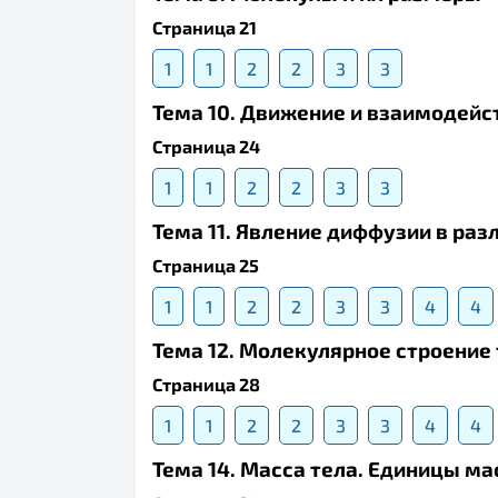
Страница 21
1
1
2
2
3
3
Тема 10. Движение и взаимодейс
Страница 24
1
1
2
2
3
3
Тема 11. Явление диффузии в ра
Страница 25
1
1
2
2
3
3
4
4
Тема 12. Молекулярное строение 
Страница 28
1
1
2
2
3
3
4
4
Тема 14. Масса тела. Единицы м