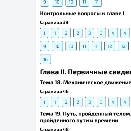
9
10
10
11
11
Контрольные вопросы к главе I
Страница 39
1
1
2
2
3
3
4
4
9
10
10
11
11
12
12
16
Глава II. Первичные свед
Тема 18. Механическое движение
Страница 46
1
1
2
2
3
3
4
4
Тема 19. Путь, пройденный телом
пройденного пути и времени
Страница 48