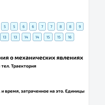
5
5
6
6
7
7
8
8
9
13
13
14
14
15
15
16
ения о механических явлениях
 тел. Траектория
, и время, затраченное на это. Единицы