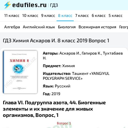
11 класс
10 класс
9 класс
8 класс
7 класс
6 класс
5 класс
Алгебра
Английский язык
Биология
Всемирная история
Геог
ГДЗ Химия Аскаров И. 8 класс 2019 Вопрос 1
Авторы:
Аскаров И., Гапиров К., Тухтабаев
Н.
Предмет:
Химия
Издательство:
Ташкент «YANGIYUL
POLYGRAPH SERVICE»
Язык:
Русский
Год:
2019
Глава VI. Подгруппа азота, 44. Биогенные
элементы и их значение для живых
организмов, Вопрос, 1