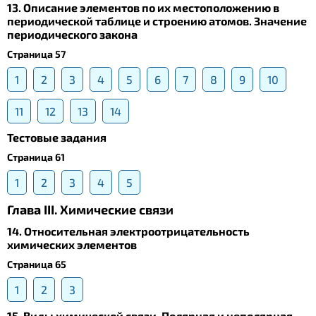
13. Описание элементов по их местоположению в
периодической таблице и строению атомов. Значение
периодического закона
Страница 57
1
2
3
4
5
6
7
8
9
10
11
12
13
14
Тестовые задания
Страница 61
1
2
3
4
5
Глава III. Химические связи
14. Относительная электроотрицательность
химических элементов
Страница 65
1
2
3
15. Виды химической связи. Полярная и неполярная