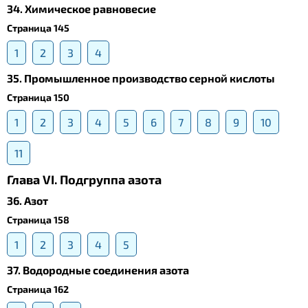
34. Химическое равновесие
Страница 145
1
2
3
4
35. Промышленное производство серной кислоты
Страница 150
1
2
3
4
5
6
7
8
9
10
11
Глава VI. Подгруппа азота
36. Азот
Страница 158
1
2
3
4
5
37. Водородные соединения азота
Страница 162