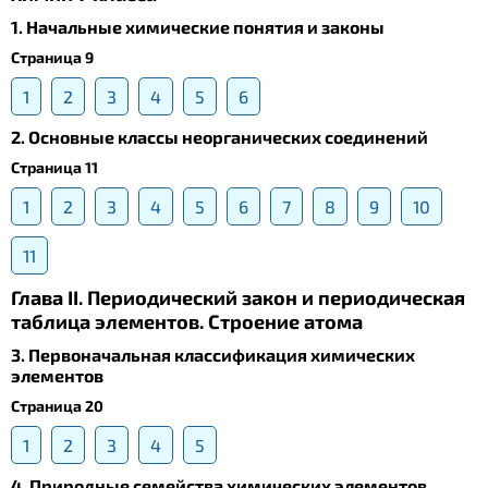
1. Начальные химические понятия и законы
Страница 9
1
2
3
4
5
6
2. Основные классы неорганических соединений
Страница 11
1
2
3
4
5
6
7
8
9
10
11
Глава II. Периодический закон и периодическая
таблица элементов. Строение атома
3. Первоначальная классификация химических
элементов
Страница 20
1
2
3
4
5
4. Природные семейства химических элементов