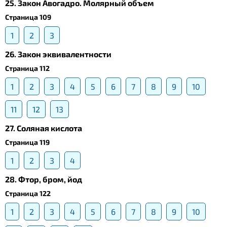
25. Закон Авогадро. Молярный объем
Страница 109
1
2
3
26. Закон эквивалентности
Страница 112
1
2
3
4
5
6
7
8
9
10
11
12
13
27. Соляная кислота
Страница 119
1
2
3
4
28. Фтор, бром, йод
Страница 122
1
2
3
4
5
6
7
8
9
10