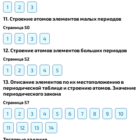
1
2
3
11. Строение атомов элементов малых периодов
Страница 50
1
2
3
4
12. Строение атомов элементов больших периодов
Страница 52
1
2
3
4
5
13. Описание элементов по их местоположению в
периодической таблице и строению атомов. Значение
периодического закона
Страница 57
1
2
3
4
5
6
7
8
9
10
11
12
13
14
Тестовые задания