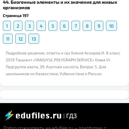
44. Биогенные элементы и их значение для живых
организмов
Страница 197
1
2
3
4
5
6
7
8
9
10
11
12
13
Подробное решение, ответы и гдз Химия Аскаров И. 8 класс
2019 Ташкент «YANGIYUL POLYGRAPH SERVICE» Глава VI.
Подгруппа азота, 39. Азотная кислота, Вопрос 5. Для
школьников из Казахстана, Узбекистана и России.
Добро пожаловать на edufiles.ru — платформу с