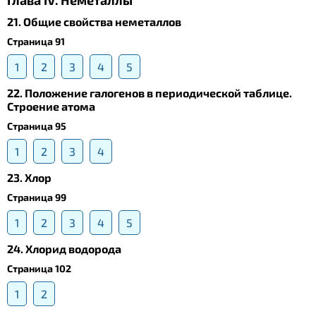
Глава IV. Неметаллы
21. Общие свойства неметаллов
Страница 91
1
2
3
4
5
22. Положение галогенов в периодической таблице.
Строение атома
Страница 95
1
2
3
4
23. Хлор
Страница 99
1
2
3
4
5
24. Хлорид водорода
Страница 102
1
2