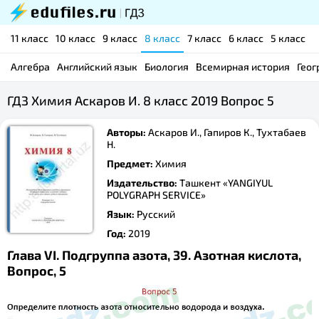
11 класс
10 класс
9 класс
8 класс
7 класс
6 класс
5 класс
Алгебра
Английский язык
Биология
Всемирная история
Геог
ГДЗ Химия Аскаров И. 8 класс 2019 Вопрос 5
Авторы:
Аскаров И., Гапиров К., Тухтабаев
Н.
Предмет:
Химия
Издательство:
Ташкент «YANGIYUL
POLYGRAPH SERVICE»
Язык:
Русский
Год:
2019
Глава VI. Подгруппа азота, 39. Азотная кислота,
Вопрос, 5