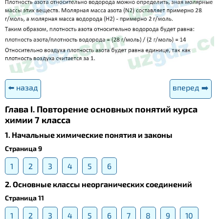
⬅️ назад
вперед ➡️
Глава I. Повторение основных понятий курса
химии 7 класса
1. Начальные химические понятия и законы
Страница 9
1
2
3
4
5
6
2. Основные классы неорганических соединений
Страница 11
1
2
3
4
5
6
7
8
9
10