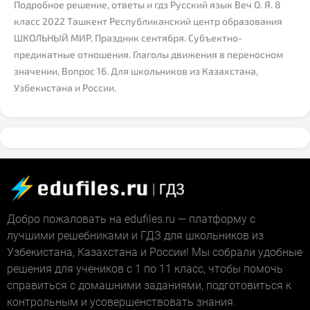
Подробное решение, ответы и гдз Русский язык Веч О. Я. 8
класс 2022 Ташкент Республиканский центр образования
ШКОЛЬНЫЙ МИР, Праздник сентября. Субъектно-
предикатные отношения. Глаголы движения в переносном
значении, Вопрос 16. Для школьников из Казахстана,
Узбекистана и России.
Добро пожаловать на edufiles.ru — платформу с
лучшими решебниками и ГДЗ для школьников из
Узбекистана, Казахстана и России! Мы собрали удобные
решения для учеников с 1 по 11 класс, чтобы помочь
справиться с домашними заданиями, подготовиться к
контрольным и усовершенствовать знания.