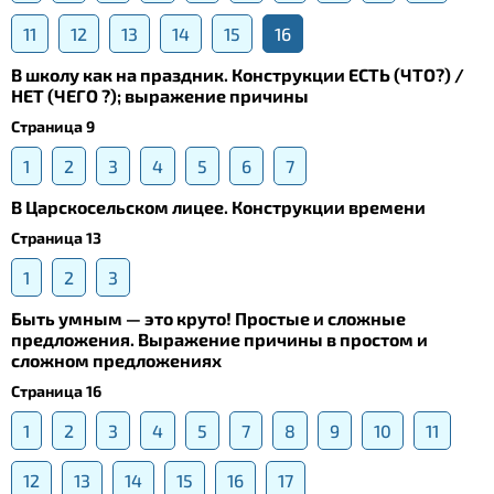
11
12
13
14
15
16
В школу как на праздник. Конструкции ЕСТЬ (ЧТО?) /
НЕТ (ЧЕГО ?); выражение причины
Страница 9
1
2
3
4
5
6
7
В Царскосельском лицее. Конструкции времени
Страница 13
1
2
3
Быть умным — это круто! Простые и сложные
предложения. Выражение причины в простом и
сложном предложениях
Страница 16
1
2
3
4
5
7
8
9
10
11
12
13
14
15
16
17