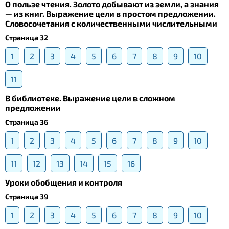
О пользе чтения. Золото добывают из земли, а знания
— из книг. Выражение цели в простом предложении.
Словосочетания с количественными числительными
Страница 32
1
2
3
4
5
6
7
8
9
10
11
В библиотеке. Выражение цели в сложном
предложении
Страница 36
1
2
3
4
5
6
7
8
9
10
11
12
13
14
15
16
Уроки обобщения и контроля
Страница 39
1
2
3
4
5
6
7
8
9
10