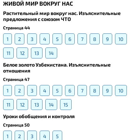
ЖИВОЙ МИР ВОКРУГ НАС
Растительный мир вокруг нас. Изъяснительные
предложения с союзом ЧТО
Страница 44
1
2
3
4
5
6
7
8
9
10
11
12
13
14
Белое золото Узбекистана. Изъяснительные
отношения
Страница 47
1
2
3
4
5
6
7
8
9
10
11
12
13
14
15
Уроки обобщения и контроля
Страница 50
1
2
3
4
5