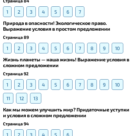
Страница 84
1
2
3
4
5
6
7
Природа в опасности! Экологическое право.
Выражение условия в простом предложении
Страница 89
1
2
3
4
5
6
7
8
9
10
Жизнь планеты — наша жизнь! Выражение условия в
сложном предложении
Страница 92
1
2
3
4
5
6
7
8
9
10
11
12
13
Как мы можем улучшить мир? Придаточные уступки
и условия в сложном предложении
Страница 94
1
2
3
4
5
6