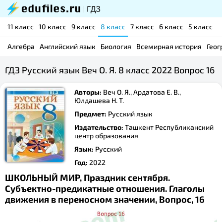
11 класс
10 класс
9 класс
8 класс
7 класс
6 класс
5 класс
Алгебра
Английский язык
Биология
Всемирная история
Геог
ГДЗ Русский язык Веч О. Я. 8 класс 2022 Вопрос 16
Авторы:
Веч О. Я., Ардатова Е. В.,
Юлдашева Н. Т.
Предмет:
Русский язык
Издательство:
Ташкент Республиканский
центр образования
Язык:
Русский
Год:
2022
ШКОЛЬНЫЙ МИР, Праздник сентября.
Субъектно-предикатные отношения. Глаголы
движения в переносном значении, Вопрос, 16