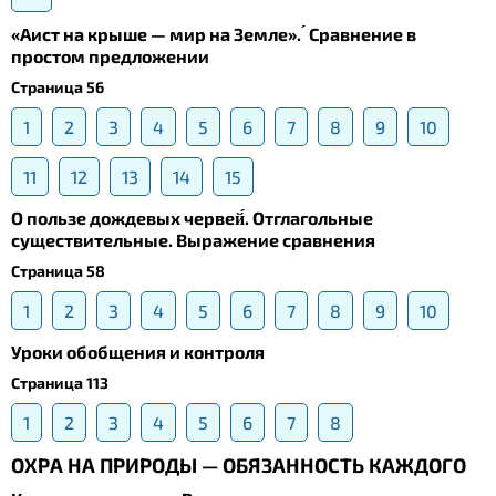
«Аист на крыше — мир на Земле». ́ Сравнение в
простом предложении
Страница 56
1
2
3
4
5
6
7
8
9
10
11
12
13
14
15
О пользе дождевых червей́. Отглагольные
существительные. Выражение сравнения
Страница 58
1
2
3
4
5
6
7
8
9
10
Уроки обобщения и контроля
Страница 113
1
2
3
4
5
6
7
8
ОХРА НА ПРИРОДЫ — ОБЯЗАННОСТЬ КАЖДОГО