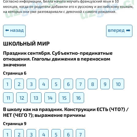
⬅️ назад
вперед ➡️
ШКОЛЬНЫЙ МИР
Праздник сентября. Субъектно-предикатные
отношения. Глаголы движения в переносном
значении
Страница 6
1
2
3
4
5
6
7
8
9
10
11
12
13
14
15
16
В школу как на праздник. Конструкции ЕСТЬ (ЧТО?) /
НЕТ (ЧЕГО ?); выражение причины
Страница 9
1
2
3
4
5
6
7