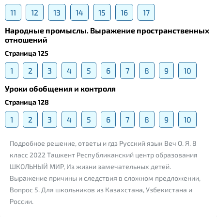
11
12
13
14
15
16
17
Народные промыслы. Выражение пространственных
отношений
Страница 125
1
2
3
4
5
6
7
8
9
10
Уроки обобщения и контроля
Страница 128
1
2
3
4
5
6
7
8
9
10
Подробное решение, ответы и гдз Русский язык Веч О. Я. 8
класс 2022 Ташкент Республиканский центр образования
ШКОЛЬНЫЙ МИР, Из жизни замечательных детей.
Выражение причины и следствия в сложном предложении,
Вопрос 5. Для школьников из Казахстана, Узбекистана и
России.