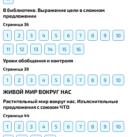
В библиотеке. Выражение цели в сложном
предложении
Страница 36
1
2
3
4
5
6
7
8
9
10
11
12
13
14
15
16
Уроки обобщения и контроля
Страница 39
1
2
3
4
5
6
7
8
9
10
ЖИВОЙ МИР ВОКРУГ НАС
Растительный мир вокруг нас. Изъяснительные
предложения с союзом ЧТО
Страница 44
1
2
3
4
5
6
7
8
9
10