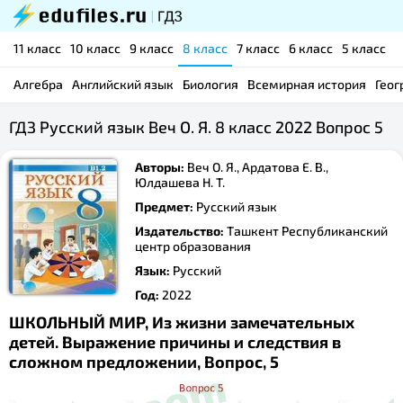
11 класс
10 класс
9 класс
8 класс
7 класс
6 класс
5 класс
Алгебра
Английский язык
Биология
Всемирная история
Геог
ГДЗ Русский язык Веч О. Я. 8 класс 2022 Вопрос 5
Авторы:
Веч О. Я., Ардатова Е. В.,
Юлдашева Н. Т.
Предмет:
Русский язык
Издательство:
Ташкент Республиканский
центр образования
Язык:
Русский
Год:
2022
ШКОЛЬНЫЙ МИР, Из жизни замечательных
детей. Выражение причины и следствия в
сложном предложении, Вопрос, 5