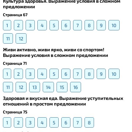
Культура здоровья. Выражение условия в сложном
предложении
Страница 67
1
2
3
4
5
6
7
8
9
10
11
12
Живи активно, живи ярко, живи со спортом!
Выражение условия в сложном предложении
Страница 71
1
2
3
4
5
6
7
8
9
10
11
12
13
14
15
16
Здоровая и вкусная еда. Выражение уступительных
отношений в простом предложении
Страница 75
1
2
3
4
5
6
7
8