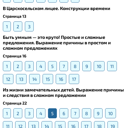
В Царскосельском лицее. Конструкции времени
Страница 13
1
2
3
Быть умным — это круто! Простые и сложные
предложения. Выражение причины в простом и
сложном предложениях
Страница 16
1
2
3
4
5
7
8
9
10
11
12
13
14
15
16
17
Из жизни замечательных детей. Выражение причины
и следствия в сложном предложении
Страница 22
1
2
3
4
5
6
7
8
9
10
11
12
13
14
15
16
17
18
19