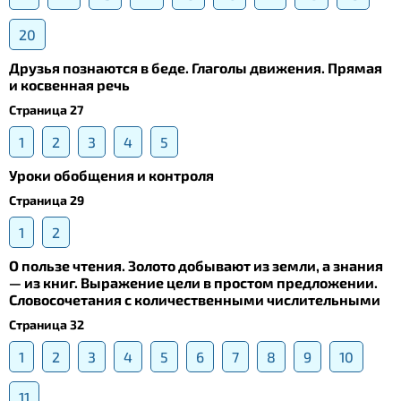
20
Друзья познаются в беде. Глаголы движения. Прямая
и косвенная речь
Страница 27
1
2
3
4
5
Уроки обобщения и контроля
Страница 29
1
2
О пользе чтения. Золото добывают из земли, а знания
— из книг. Выражение цели в простом предложении.
Словосочетания с количественными числительными
Страница 32
1
2
3
4
5
6
7
8
9
10
11