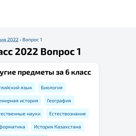
ния 2022
›
Вопрос 1
асс 2022 Вопрос 1
угие предметы за 6 класс
глийский язык
Биология
емирная история
География
тественные науки
Естествознание
форматика
История Казахстана