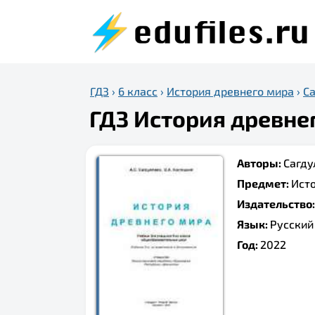
ГДЗ
›
6 класс
›
История древнего мира
›
Са
ГДЗ История древнег
Авторы:
Сагдул
Предмет:
Ист
Издательство
Язык:
Русский
Год:
2022