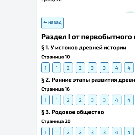
⬅️ назад
Раздел I от первобытного
§ 1. У истоков древней истории
Страница 10
1
1
2
2
3
3
4
4
§ 2. Ранние этапы развития дре
Страница 16
1
1
2
2
3
3
4
4
§ 3. Родовое общество
Страница 20
1
1
2
2
3
3
4
4