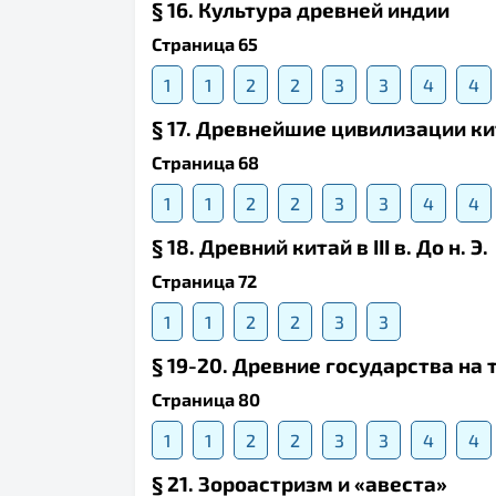
§ 16. Культура древней индии
Страница 65
1
1
2
2
3
3
4
4
§ 17. Древнейшие цивилизации к
Страница 68
1
1
2
2
3
3
4
4
§ 18. Древний китай в III в. До н. Э.
Страница 72
1
1
2
2
3
3
§ 19-20. Древние государства на
Страница 80
1
1
2
2
3
3
4
4
§ 21. Зороастризм и «авеста»