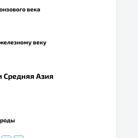
ронзового века
к железному веку
и Средняя Азия
народы