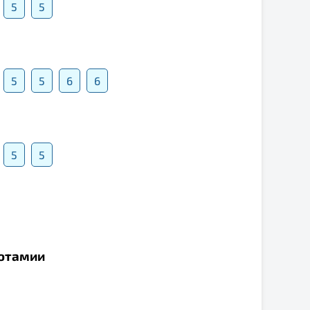
5
5
5
5
6
6
5
5
потамии