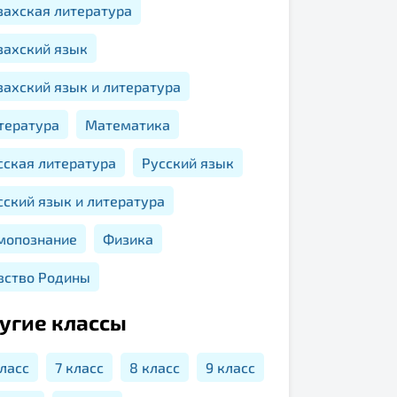
захская литература
захский язык
захский язык и литература
тература
Математика
сская литература
Русский язык
сский язык и литература
мопознание
Физика
вство Родины
угие классы
класс
7 класс
8 класс
9 класс