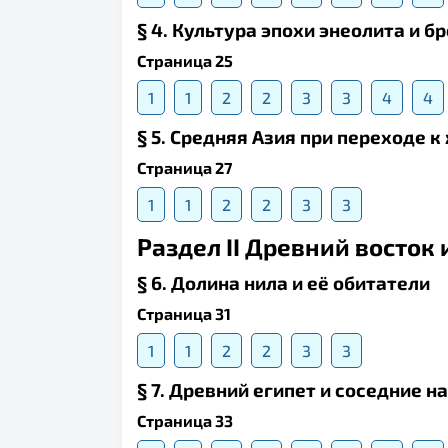
§ 4. Культура эпохи энеолита и б
Страница 25
1
1
2
2
3
3
4
4
§ 5. Средняя Азия при переходе 
Страница 27
1
1
2
2
3
3
Раздел II Древний восток 
§ 6. Долина нила и её обитатели
Страница 31
1
1
2
2
3
3
§ 7. Древний египет и соседние 
Страница 33