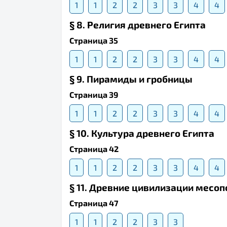
1
1
2
2
3
3
4
4
§ 8. Религия древнего Египта
Страница 35
1
1
2
2
3
3
4
4
§ 9. Пирамиды и гробницы
Страница 39
1
1
2
2
3
3
4
4
§ 10. Культура древнего Египта
Страница 42
1
1
2
2
3
3
4
4
§ 11. Древние цивилизации месо
Страница 47
1
1
2
2
3
3