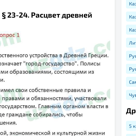
Ка
, § 23-24. Расцвет древней
Ка
Ка
Ли
Ру
Ру
Са
Чу
Др
5 