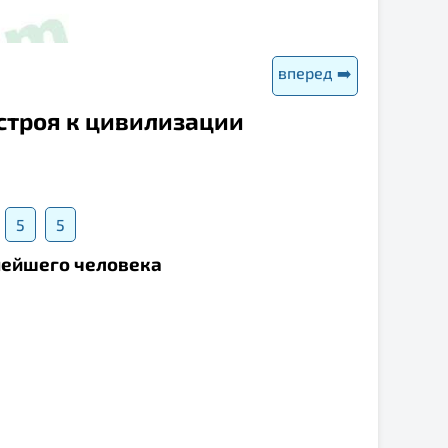
вперед ➡️
 строя к цивилизации
5
5
внейшего человека