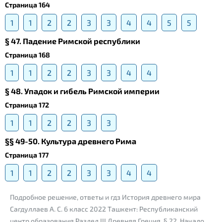
Страница 164
1
1
2
2
3
3
4
4
5
5
§ 47. Падение Римской республики
Страница 168
1
1
2
2
3
3
4
4
§ 48. Упадок и гибель Римской империи
Страница 172
1
1
2
2
3
3
§§ 49-50. Культура древнего Рима
Страница 177
1
1
2
2
3
3
4
4
Подробное решение, ответы и гдз История древнего мира
Сагдуллаев А. С. 6 класс 2022 Ташкент: Республиканский
центр образования Раздел III Древняя Греция, § 22. Начало