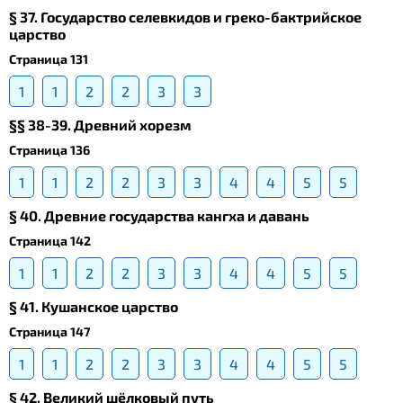
§ 37. Государство селевкидов и греко-бактрийское
царство
Страница 131
1
1
2
2
3
3
§§ 38-39. Древний хорезм
Страница 136
1
1
2
2
3
3
4
4
5
5
§ 40. Древние государства кангха и давань
Страница 142
1
1
2
2
3
3
4
4
5
5
§ 41. Кушанское царство
Страница 147
1
1
2
2
3
3
4
4
5
5
§ 42. Великий шёлковый путь