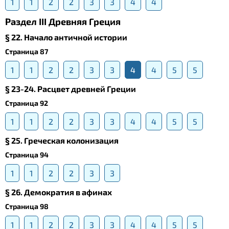
1
1
2
2
3
3
4
4
Раздел III Древняя Греция
§ 22. Начало античной истории
Страница 87
1
1
2
2
3
3
4
4
5
5
§ 23-24. Расцвет древней Греции
Страница 92
1
1
2
2
3
3
4
4
5
5
§ 25. Греческая колонизация
Страница 94
1
1
2
2
3
3
§ 26. Демократия в афинах
Страница 98
1
1
2
2
3
3
4
4
5
5