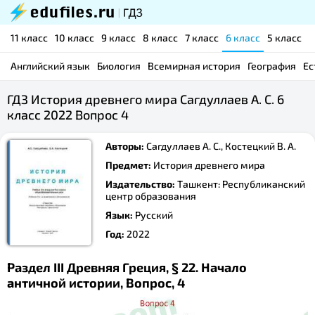
11 класс
10 класс
9 класс
8 класс
7 класс
6 класс
5 класс
Английский язык
Биология
Всемирная история
География
Ес
ГДЗ История древнего мира Сагдуллаев А. С. 6
класс 2022 Вопрос 4
Авторы:
Сагдуллаев А. С., Костецкий В. А.
Предмет:
История древнего мира
Издательство:
Ташкент: Республиканский
центр образования
Язык:
Русский
Год:
2022
Раздел III Древняя Греция, § 22. Начало
античной истории, Вопрос, 4