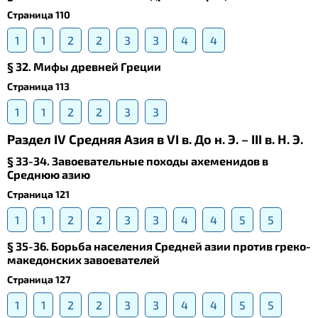
Страница 110
1
1
2
2
3
3
4
4
§ 32. Мифы древней Греции
Страница 113
1
1
2
2
3
3
Раздел IV Средняя Азия в VI в. До н. Э. – III в. Н. Э.
§ 33-34. Завоевательные походы ахеменидов в
Среднюю азию
Страница 121
1
1
2
2
3
3
4
4
5
5
§ 35-36. Борьба населения Средней азии против греко-
македонских завоевателей
Страница 127
1
1
2
2
3
3
4
4
5
5