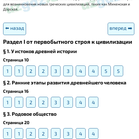
⬅️ назад
вперед ➡️
Раздел I от первобытного строя к цивилизации
§ 1. У истоков древней истории
Страница 10
1
1
2
2
3
3
4
4
5
5
§ 2. Ранние этапы развития древнейшего человека
Страница 16
1
1
2
2
3
3
4
4
§ 3. Родовое общество
Страница 20
1
1
2
2
3
3
4
4