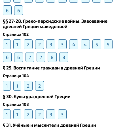
6
6
§§ 27-28. Греко-персидские войны. Завоевание
древней Греции македонией
Страница 102
1
1
2
2
3
3
4
4
5
5
6
6
7
7
8
8
§ 29. Воспитание граждан в древней Греции
Страница 104
1
1
2
2
§ 30. Культура древней Греции
Страница 108
1
1
2
2
3
3
§ 31. Учёные и мыслители древней Греции