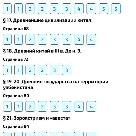
1
1
2
2
3
3
4
4
5
5
§ 17. Древнейшие цивилизации китая
Страница 68
1
1
2
2
3
3
4
4
§ 18. Древний китай в III в. До н. Э.
Страница 72
1
1
2
2
3
3
§ 19-20. Древние государства на территории
узбекистана
Страница 80
1
1
2
2
3
3
4
4
§ 21. Зороастризм и «авеста»
Страница 84