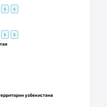
5
5
5
5
итая
 территории узбекистана