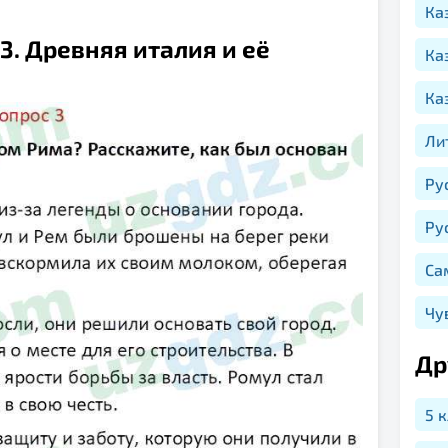
Ка
3. Древняя италия и её
Ка
Ка
Ли
Ру
Ру
Са
Чу
Др
5 