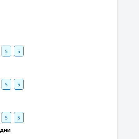
5
5
5
5
5
5
ндии