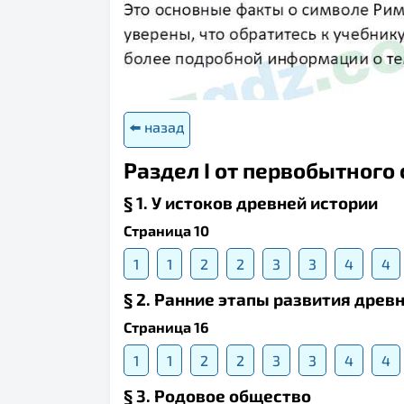
⬅️ назад
Раздел I от первобытного
§ 1. У истоков древней истории
Страница 10
1
1
2
2
3
3
4
4
§ 2. Ранние этапы развития дре
Страница 16
1
1
2
2
3
3
4
4
§ 3. Родовое общество