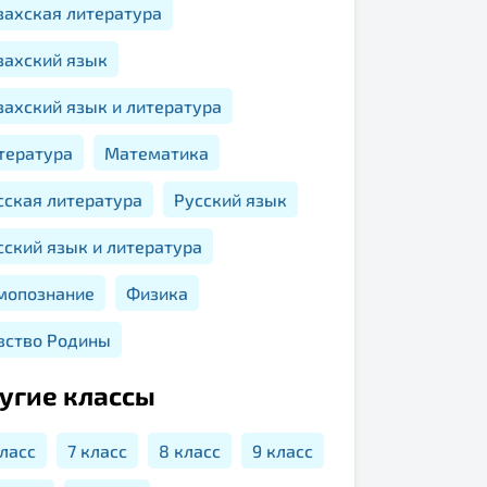
захская литература
захский язык
захский язык и литература
тература
Математика
сская литература
Русский язык
сский язык и литература
мопознание
Физика
вство Родины
угие классы
класс
7 класс
8 класс
9 класс