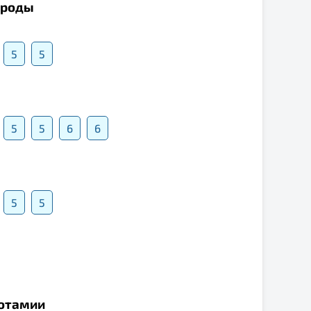
народы
5
5
5
5
6
6
5
5
потамии