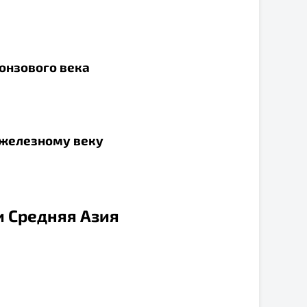
ронзового века
к железному веку
и Средняя Азия