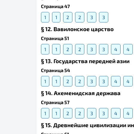
Страница 47
1
1
2
2
3
3
§ 12. Вавилонское царство
Страница 51
1
1
2
2
3
3
4
4
§ 13. Государства передней азии
Страница 54
1
1
2
2
3
3
4
4
§ 14. Ахеменидская держава
Страница 57
1
1
2
2
3
3
4
4
§ 15. Древнейшие цивилизации и