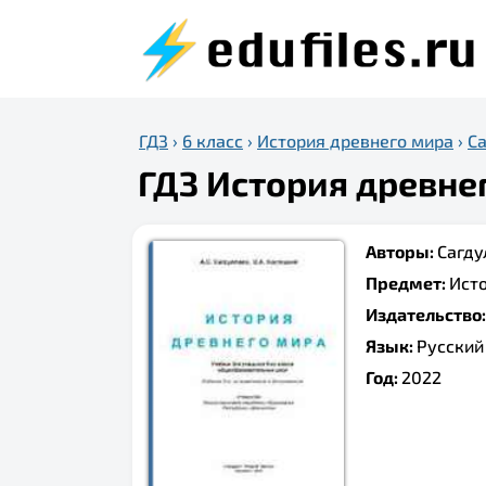
ГДЗ
›
6 класс
›
История древнего мира
›
Са
ГДЗ История древнег
Авторы:
Сагдул
Предмет:
Ист
Издательство
Язык:
Русский
Год:
2022