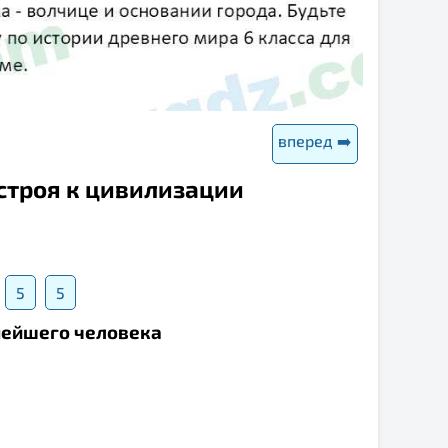
вперед ➡️
 строя к цивилизации
5
5
внейшего человека