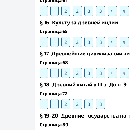
Страница 61
1
1
2
2
3
3
4
4
§ 16. Культура древней индии
Страница 65
1
1
2
2
3
3
4
4
§ 17. Древнейшие цивилизации к
Страница 68
1
1
2
2
3
3
4
4
§ 18. Древний китай в III в. До н. Э.
Страница 72
1
1
2
2
3
3
§ 19-20. Древние государства на
Страница 80