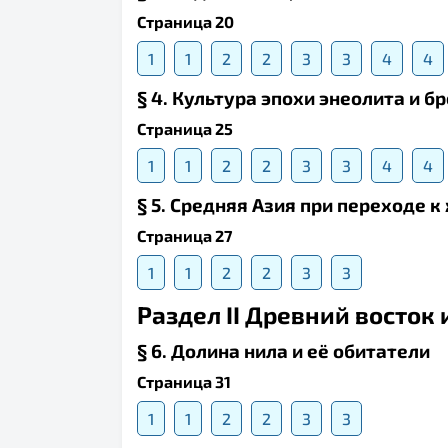
Страница 20
1
1
2
2
3
3
4
4
§ 4. Культура эпохи энеолита и б
Страница 25
1
1
2
2
3
3
4
4
§ 5. Средняя Азия при переходе 
Страница 27
1
1
2
2
3
3
Раздел II Древний восток 
§ 6. Долина нила и её обитатели
Страница 31
1
1
2
2
3
3