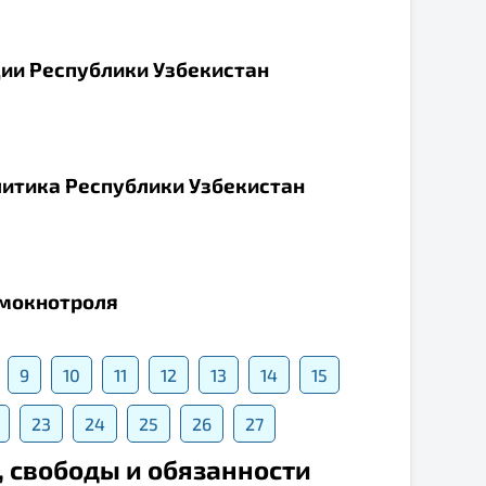
ии Республики Узбекистан
олитика Республики Узбекистан
амокнотроля
9
10
11
12
13
14
15
23
24
25
26
27
а, свободы и обязанности