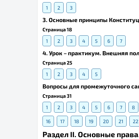
1
2
3
3. Основные принципы Конституц
Страница 18
1
2
3
4
5
6
7
4. Урок – практикум. Внешняя п
Страница 25
1
2
3
4
5
Вопросы для промежуточного с
Страница 31
1
2
3
4
5
6
7
8
16
17
18
19
20
21
22
Раздел II. Основные прав