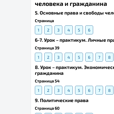
человека и гражданина
5. Основные права и свободы че
Страница
1
2
3
4
5
6
6-7. Урок – практикум. Личные п
Страница 39
1
2
3
4
5
6
7
8
8. Урок – практикум. Экономичес
гражданина
Страница 54
1
2
3
4
5
6
7
8
9. Политические права
Страница 60