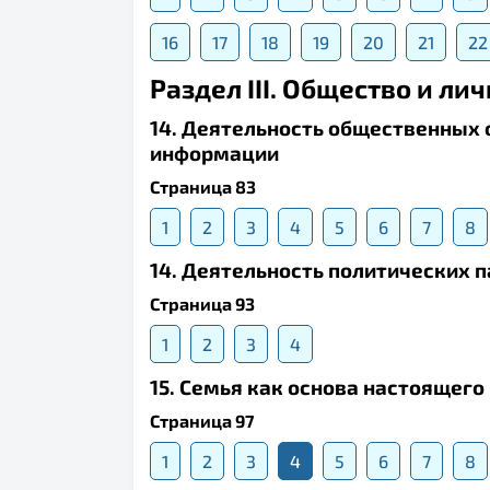
16
17
18
19
20
21
22
Раздел III. Общество и ли
14. Деятельность общественных 
информации
Страница 83
1
2
3
4
5
6
7
8
14. Деятельность политических 
Страница 93
1
2
3
4
15. Семья как основа настоящего
Страница 97
1
2
3
4
5
6
7
8