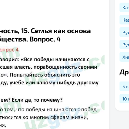
Ка
Ка
ность, 15. Семья как основа
Ру
щества, Вопрос, 4
Ру
Хи
Др
5 
10