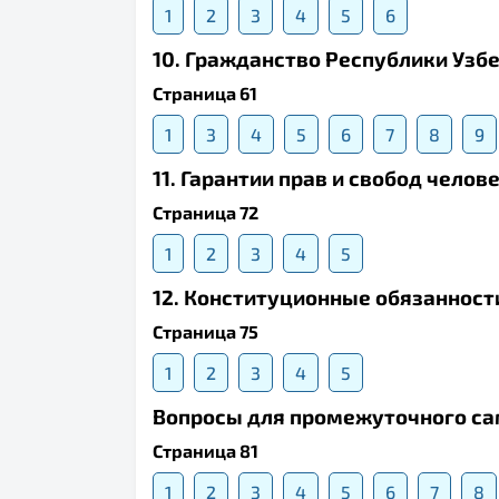
1
2
3
4
5
6
10. Гражданство Республики Узб
Страница 61
1
3
4
5
6
7
8
9
11. Гарантии прав и свобод челов
Страница 72
1
2
3
4
5
12. Конституционные обязанност
Страница 75
1
2
3
4
5
Вопросы для промежуточного с
Страница 81
1
2
3
4
5
6
7
8