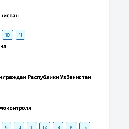
екистан
10
11
ека
и граждан Республики Узбекистан
амоконтроля
9
10
11
12
13
14
15