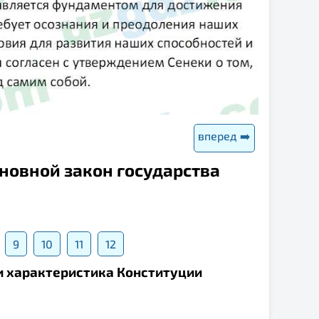
вперед ➡️
сновной закон государства
9
10
11
12
 и характеристика Конституции