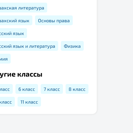
захская литература
захский язык
Основы права
сский язык
сский язык и литература
Физика
мия
угие классы
класс
6 класс
7 класс
8 класс
 класс
11 класс