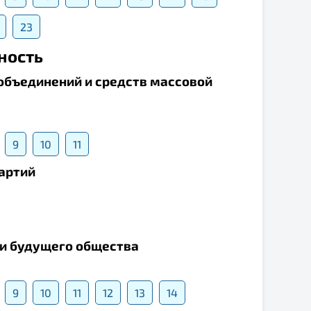
23
чность
объединений и средств массовой
9
10
11
партий
 и будущего общества
9
10
11
12
13
14