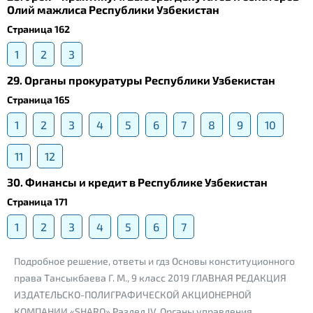
Олий мажлиса Республики Узбекистан
Страница 162
1
2
3
29. Органы прокуратуры Республики Узбекистан
Страница 165
1
2
3
4
5
6
7
8
9
10
11
12
30. Финансы и кредит в Республике Узбекистан
Страница 171
1
2
3
4
5
6
7
Подробное решение, ответы и гдз Основы конституционного
права Тансыкбаева Г. М., 9 класс 2019 ГЛАВНАЯ РЕДАКЦИЯ
ИЗДАТЕЛЬСКО-ПОЛИГРАФИЧЕСКОЙ АКЦИОНЕРНОЙ
КОМПАНИИ «SHARQ» Раздел IV. Органы управления