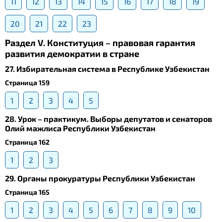
11
12
13
14
15
16
17
18
19
20
21
22
23
Раздел V. Конституция – правовая гарантия
развития демократии в стране
27. Избирательная система в Республике Узбекистан
Страница 159
1
2
3
4
5
28. Урок – практикум. Выборы депутатов и сенаторов
Олий мажлиса Республики Узбекистан
Страница 162
1
2
3
29. Органы прокуратуры Республики Узбекистан
Страница 165
1
2
3
4
5
6
7
8
9
10