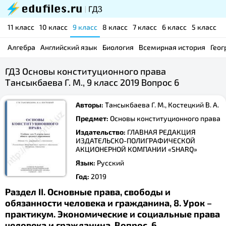
11 класс
10 класс
9 класс
8 класс
7 класс
6 класс
5 класс
Алгебра
Английский язык
Биология
Всемирная история
Геог
ГДЗ Основы конституционного права
Тансыкбаева Г. М., 9 класс 2019 Вопрос 6
Авторы:
Тансыкбаева Г. М., Костецкий В. А.
Предмет:
Основы конституционного права
Издательство:
ГЛАВНАЯ РЕДАКЦИЯ
ИЗДАТЕЛЬСКО-ПОЛИГРАФИЧЕСКОЙ
АКЦИОНЕРНОЙ КОМПАНИИ «SHARQ»
Язык:
Русский
Год:
2019
Раздел II. Основные права, свободы и
обязанности человека и гражданина, 8. Урок –
практикум. Экономические и социальные права
человека и гражданина, Вопрос, 6