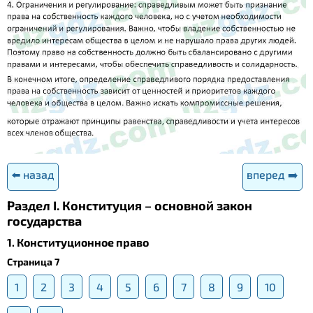
⬅️ назад
вперед ➡️
Раздел I. Конституция – основной закон
государства
1. Конституционное право
Страница 7
1
2
3
4
5
6
7
8
9
10