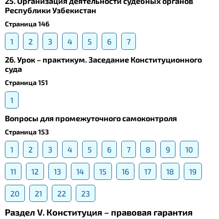
25. Организация деятельности судебных органов
Республики Узбекистан
Страница 146
1
2
3
4
5
6
7
26. Урок – практикум. Заседание Конституционного
суда
Страница 151
1
Вопросы для промежуточного самоконтроля
Страница 153
1
2
3
4
5
6
7
8
9
10
11
12
13
14
15
16
17
18
19
20
21
22
23
Раздел V. Конституция – правовая гарантия