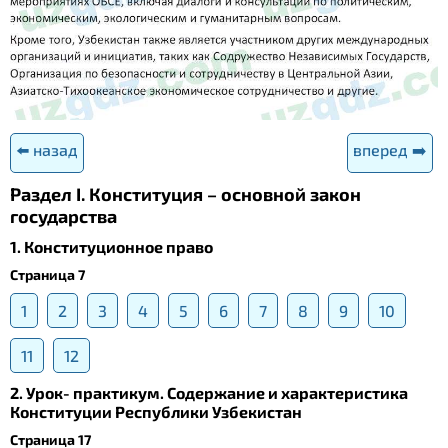
⬅️ назад
вперед ➡️
Раздел I. Конституция – основной закон
государства
1. Конституционное право
Страница 7
1
2
3
4
5
6
7
8
9
10
11
12
2. Урок- практикум. Содержание и характеристика
Конституции Республики Узбекистан
Страница 17