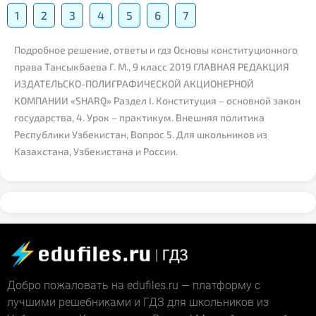
1
2
3
4
5
6
7
Подробное решение, ответы и гдз Основы конституционного
права Тансыкбаева Г. М., 9 класс 2019 ГЛАВНАЯ РЕДАКЦИЯ
ИЗДАТЕЛЬСКО-ПОЛИГРАФИЧЕСКОЙ АКЦИОНЕРНОЙ
КОМПАНИИ «SHARQ» Раздел I. Конституция – основной закон
государства, 4. Урок – практикум. Внешняя политика
Республики Узбекистан, Вопрос 5. Для школьников из
Казахстана, Узбекистана и России.
Добро пожаловать на edufiles.ru — платформу с
лучшими решебниками и ГДЗ для школьников из