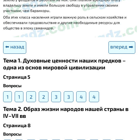
⬅️ назад
вперед ➡️
Тема 1. Духовные ценности наших предков –
одна из основ мировой цивилизации
Страница 5
Вопросы
1
1
2
2
3
3
4
4
Тема 2. Образ жизни народов нашей страны в
IV–VII вв
Страница 8
Вопросы