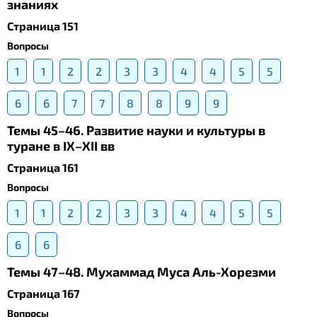
знаниях
Страница 151
Вопросы
1
1
2
2
3
3
4
4
5
5
6
6
7
7
8
8
9
9
Темы 45–46. Развитие науки и культуры в
туране в IX–XII вв
Страница 161
Вопросы
1
1
2
2
3
3
4
4
5
5
6
6
Темы 47–48. Мухаммад Муса Аль-Хорезми
Страница 167
Вопросы