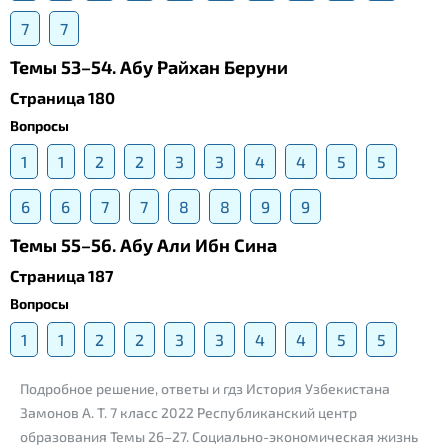
7
7
Темы 53–54. Абу Райхан Беруни
Страница 180
Вопросы
1
1
2
2
3
3
4
4
5
5
6
6
7
7
8
8
9
9
Темы 55–56. Абу Али Ибн Сина
Страница 187
Вопросы
1
1
2
2
3
3
4
4
5
5
Подробное решение, ответы и гдз История Узбекистана
Замонов А. Т. 7 класс 2022 Республиканский центр
образования Темы 26–27. Социально-экономическая жизнь