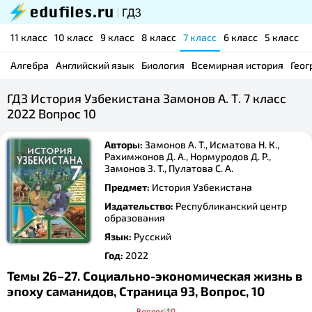
11 класс
10 класс
9 класс
8 класс
7 класс
6 класс
5 класс
Алгебра
Английский язык
Биология
Всемирная история
Геог
ГДЗ История Узбекистана Замонов А. Т. 7 класс
2022 Вопрос 10
Авторы:
Замонов А. Т., Исматова Н. К.,
Рахимжонов Д. А., Нормуродов Д. Р.,
Замонов З. Т., Пулатова С. А.
Предмет:
История Узбекистана
Издательство:
Республиканский центр
образования
Язык:
Русский
Год:
2022
Темы 26–27. Социально-экономическая жизнь в
эпоху саманидов, Страница 93, Вопрос, 10