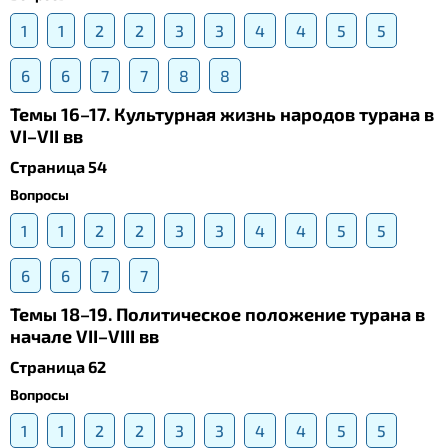
1
1
2
2
3
3
4
4
5
5
6
6
7
7
8
8
Темы 16–17. Культурная жизнь народов турана в
VI–VII вв
Страница 54
Вопросы
1
1
2
2
3
3
4
4
5
5
6
6
7
7
Темы 18–19. Политическое положение турана в
начале VII–VIII вв
Страница 62
Вопросы
1
1
2
2
3
3
4
4
5
5