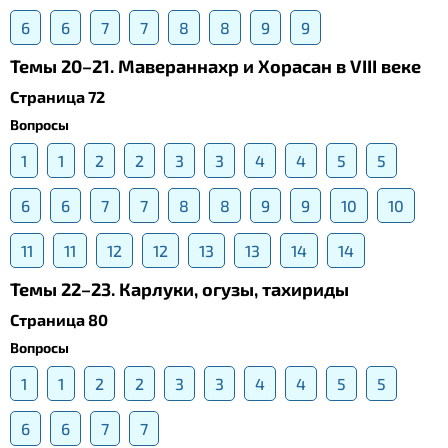
6
6
7
7
8
8
9
9
Темы 20–21. Мавераннахр и Хорасан в VIII веке
Страница 72
Вопросы
1
1
2
2
3
3
4
4
5
5
6
6
7
7
8
8
9
9
10
10
11
11
12
12
13
13
14
14
Темы 22–23. Карлуки, огузы, тахириды
Страница 80
Вопросы
1
1
2
2
3
3
4
4
5
5
6
6
7
7