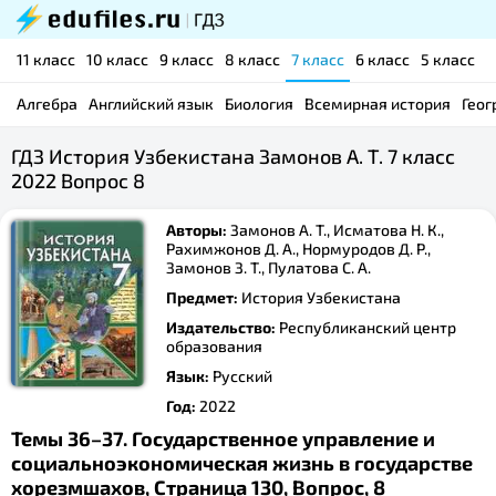
11 класс
10 класс
9 класс
8 класс
7 класс
6 класс
5 класс
Алгебра
Английский язык
Биология
Всемирная история
Геог
ГДЗ История Узбекистана Замонов А. Т. 7 класс
2022 Вопрос 8
Авторы:
Замонов А. Т., Исматова Н. К.,
Рахимжонов Д. А., Нормуродов Д. Р.,
Замонов З. Т., Пулатова С. А.
Предмет:
История Узбекистана
Издательство:
Республиканский центр
образования
Язык:
Русский
Год:
2022
Темы 36–37. Государственное управление и
социальноэкономическая жизнь в государстве
хорезмшахов, Страница 130, Вопрос, 8