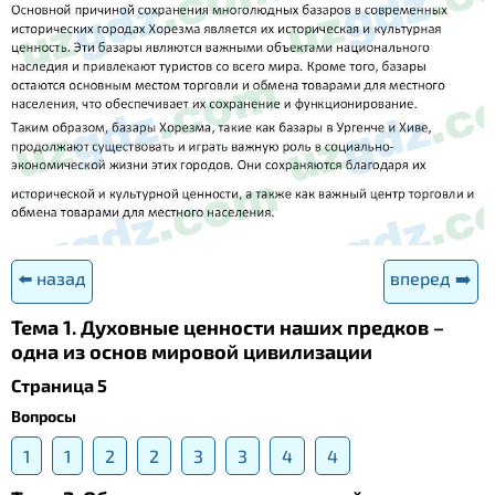
⬅️ назад
вперед ➡️
Тема 1. Духовные ценности наших предков –
одна из основ мировой цивилизации
Страница 5
Вопросы
1
1
2
2
3
3
4
4