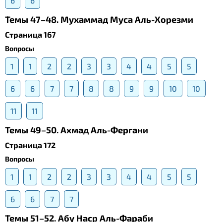
6
6
Темы 47–48. Мухаммад Муса Аль-Хорезми
Страница 167
Вопросы
1
1
2
2
3
3
4
4
5
5
6
6
7
7
8
8
9
9
10
10
11
11
Темы 49–50. Ахмад Аль-Фергани
Страница 172
Вопросы
1
1
2
2
3
3
4
4
5
5
6
6
7
7
Темы 51–52. Абу Наср Аль-Фараби