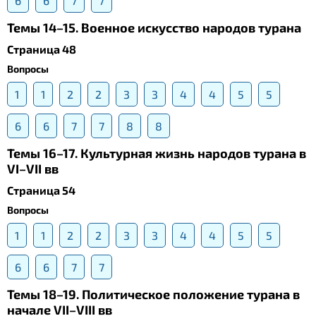
6
6
7
7
Темы 14–15. Военное искусство народов турана
Страница 48
Вопросы
1
1
2
2
3
3
4
4
5
5
6
6
7
7
8
8
Темы 16–17. Культурная жизнь народов турана в
VI–VII вв
Страница 54
Вопросы
1
1
2
2
3
3
4
4
5
5
6
6
7
7
Темы 18–19. Политическое положение турана в
начале VII–VIII вв