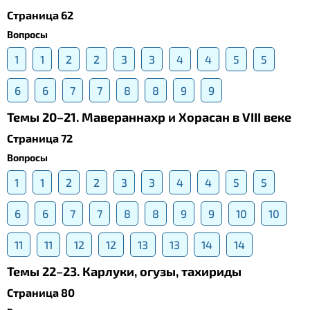
Страница 62
Вопросы
1
1
2
2
3
3
4
4
5
5
6
6
7
7
8
8
9
9
Темы 20–21. Мавераннахр и Хорасан в VIII веке
Страница 72
Вопросы
1
1
2
2
3
3
4
4
5
5
6
6
7
7
8
8
9
9
10
10
11
11
12
12
13
13
14
14
Темы 22–23. Карлуки, огузы, тахириды
Страница 80