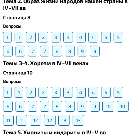
Тема 2. Образ жизни народов нашей страны в
IV–VII вв
Страница 8
Вопросы
1
1
2
2
3
3
4
4
5
5
6
6
7
7
8
8
9
9
Темы 3-4. Хорезм в IV–VII веках
Страница 10
Вопросы
1
1
2
2
3
3
4
4
5
5
6
6
7
7
8
8
9
9
10
10
11
11
12
12
13
13
Тема 5. Хиониты и кидариты в IV–V вв