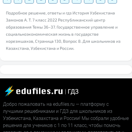
Подробное решение, ответы и гдз История Узбекистана
Замонов А. Т. 7 класс 2022 Республиканский центр
образования Темы 36–37. Государственное управление и
социальноэкономическая жизнь в государстве
хорезмшахов, Страница 130, Вопрос 8. Для школьников из
Казахстана, Узбекистана и России.
Добро пожаловать на edufiles.ru — платформу с
лучшими решебниками и ГДЗ для школьников из
Узбекистана, Казахстана и России! Мы собрали удобные
решения для учеников с 1 по 11 класс, чтобы помочь