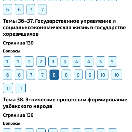
6
6
7
7
Темы 36–37. Государственное управление и
социальноэкономическая жизнь в государстве
хорезмшахов
Страница 130
Вопросы
1
1
2
2
3
3
4
4
5
5
6
6
7
7
8
8
9
9
10
10
11
11
Тема 38. Этнические процессы и формирование
узбекского народа
Страница 136
Вопросы