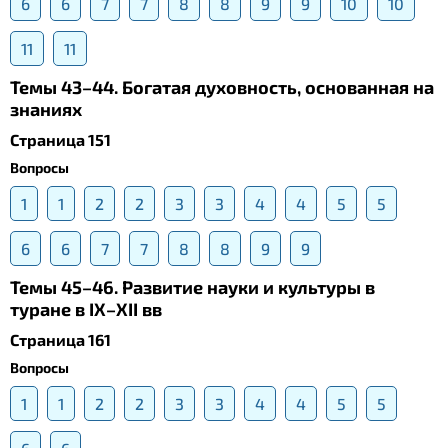
6
6
7
7
8
8
9
9
10
10
11
11
Темы 43–44. Богатая духовность, основанная на
знаниях
Страница 151
Вопросы
1
1
2
2
3
3
4
4
5
5
6
6
7
7
8
8
9
9
Темы 45–46. Развитие науки и культуры в
туране в IX–XII вв
Страница 161
Вопросы
1
1
2
2
3
3
4
4
5
5