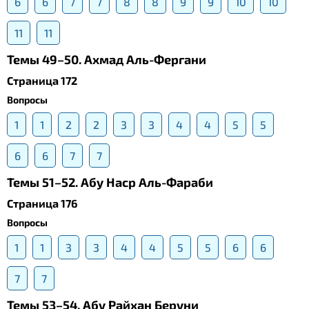
6
6
7
7
8
8
9
9
10
10
11
11
Темы 49–50. Ахмад Аль-Фергани
Страница 172
Вопросы
1
1
2
2
3
3
4
4
5
5
6
6
7
7
Темы 51–52. Абу Наср Аль-Фараби
Страница 176
Вопросы
1
1
3
3
4
4
5
5
6
6
7
7
Темы 53–54. Абу Райхан Беруни