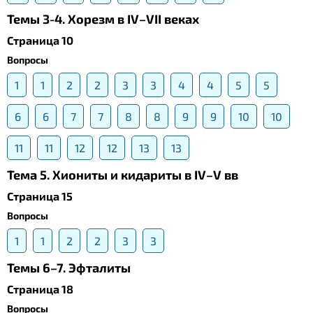
Темы 3-4. Хорезм в IV–VII веках
Страница 10
Вопросы
1
1
2
2
3
3
4
4
5
5
6
6
7
7
8
8
9
9
10
10
11
11
12
12
13
13
Тема 5. Хиониты и кидариты в IV–V вв
Страница 15
Вопросы
1
1
2
2
3
3
Темы 6–7. Эфталиты
Страница 18
Вопросы