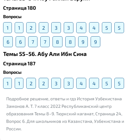
Страница 180
Вопросы
1
1
2
2
3
3
4
4
5
5
6
6
7
7
8
8
9
9
Темы 55–56. Абу Али Ибн Сина
Страница 187
Вопросы
1
1
2
2
3
3
4
4
5
5
Подробное решение, ответы и гдз История Узбекистана
Замонов А. Т. 7 класс 2022 Республиканский центр
образования Темы 8–9. Тюркский каганат, Страница 24,
Вопрос 6. Для школьников из Казахстана, Узбекистана и
России.