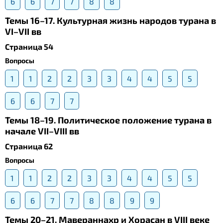
6
6
7
7
8
8
Темы 16–17. Культурная жизнь народов турана в
VI–VII вв
Страница 54
Вопросы
1
1
2
2
3
3
4
4
5
5
6
6
7
7
Темы 18–19. Политическое положение турана в
начале VII–VIII вв
Страница 62
Вопросы
1
1
2
2
3
3
4
4
5
5
6
6
7
7
8
8
9
9
Темы 20–21. Мавераннахр и Хорасан в VIII веке