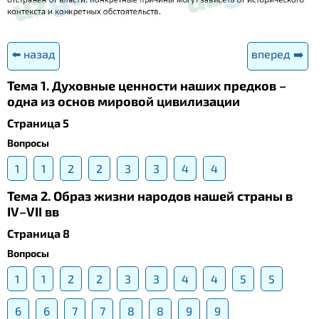
⬅️ назад
вперед ➡️
Тема 1. Духовные ценности наших предков –
одна из основ мировой цивилизации
Страница 5
Вопросы
1
1
2
2
3
3
4
4
Тема 2. Образ жизни народов нашей страны в
IV–VII вв
Страница 8
Вопросы
1
1
2
2
3
3
4
4
5
5
6
6
7
7
8
8
9
9