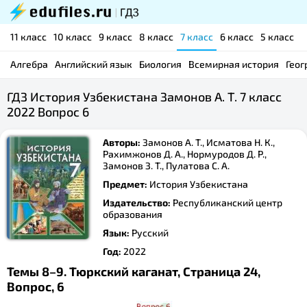
11 класс
10 класс
9 класс
8 класс
7 класс
6 класс
5 класс
Алгебра
Английский язык
Биология
Всемирная история
Геог
ГДЗ История Узбекистана Замонов А. Т. 7 класс
2022 Вопрос 6
Авторы:
Замонов А. Т., Исматова Н. К.,
Рахимжонов Д. А., Нормуродов Д. Р.,
Замонов З. Т., Пулатова С. А.
Предмет:
История Узбекистана
Издательство:
Республиканский центр
образования
Язык:
Русский
Год:
2022
Темы 8–9. Тюркский каганат, Страница 24,
Вопрос, 6