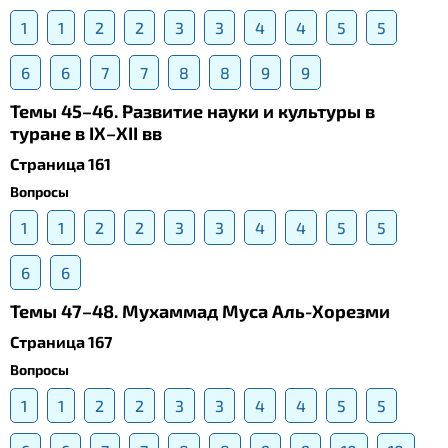
1
1
2
2
3
3
4
4
5
5
6
6
7
7
8
8
9
9
Темы 45–46. Развитие науки и культуры в
туране в IX–XII вв
Страница 161
Вопросы
1
1
2
2
3
3
4
4
5
5
6
6
Темы 47–48. Мухаммад Муса Аль-Хорезми
Страница 167
Вопросы
1
1
2
2
3
3
4
4
5
5