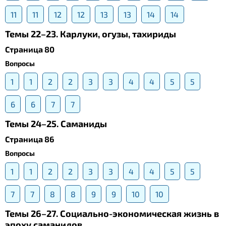
11
11
12
12
13
13
14
14
Темы 22–23. Карлуки, огузы, тахириды
Страница 80
Вопросы
1
1
2
2
3
3
4
4
5
5
6
6
7
7
Темы 24–25. Саманиды
Страница 86
Вопросы
1
1
2
2
3
3
4
4
5
5
7
7
8
8
9
9
10
10
Темы 26–27. Социально-экономическая жизнь в
эпоху саманидов