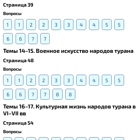
Страница 39
Вопросы
1
1
2
2
3
3
4
4
5
5
6
6
7
7
Темы 14–15. Военное искусство народов турана
Страница 48
Вопросы
1
1
2
2
3
3
4
4
5
5
6
6
7
7
8
8
Темы 16–17. Культурная жизнь народов турана в
VI–VII вв
Страница 54
Вопросы