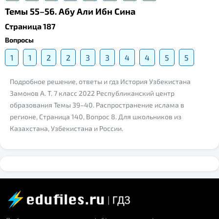
Темы 55–56. Абу Али Ибн Сина
Страница 187
Вопросы
1
1
2
2
3
3
4
4
5
5
Подробное решение, ответы и гдз История Узбекистана
Замонов А. Т. 7 класс 2022 Республиканский центр
образования Темы 39–40. Распространение ислама в
регионе, Страница 140, Вопрос 8. Для школьников из
Казахстана, Узбекистана и России.