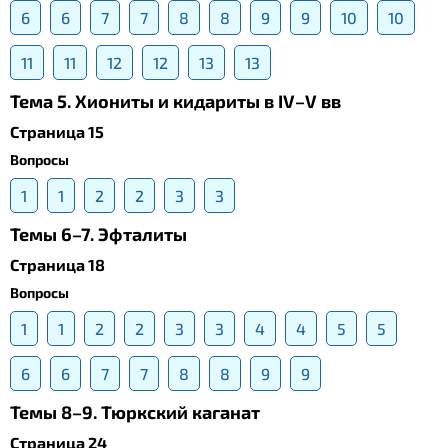
6
6
7
7
8
8
9
9
10
10
11
11
12
12
13
13
Тема 5. Хиониты и кидариты в IV–V вв
Страница 15
Вопросы
1
1
2
2
3
3
Темы 6–7. Эфталиты
Страница 18
Вопросы
1
1
2
2
3
3
4
4
5
5
6
6
7
7
8
8
9
9
Темы 8–9. Тюркский каганат
Страница 24