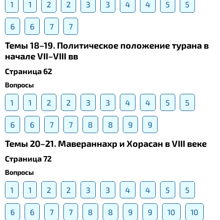
1
1
2
2
3
3
4
4
5
5
6
6
7
7
Темы 18–19. Политическое положение турана в
начале VII–VIII вв
Страница 62
Вопросы
1
1
2
2
3
3
4
4
5
5
6
6
7
7
8
8
9
9
Темы 20–21. Мавераннахр и Хорасан в VIII веке
Страница 72
Вопросы
1
1
2
2
3
3
4
4
5
5
6
6
7
7
8
8
9
9
10
10