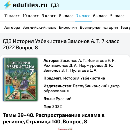
11 класс
10 класс
9 класс
8 класс
7 класс
6 класс
5 класс
Алгебра
Английский язык
Биология
Всемирная история
Геог
ГДЗ История Узбекистана Замонов А. Т. 7 класс
2022 Вопрос 8
Авторы:
Замонов А. Т., Исматова Н. К.,
Рахимжонов Д. А., Нормуродов Д. Р.,
Замонов З. Т., Пулатова С. А.
Предмет:
История Узбекистана
Издательство:
Республиканский центр
образования
Язык:
Русский
Год:
2022
Темы 39–40. Распространение ислама в
регионе, Страница 140, Вопрос, 8