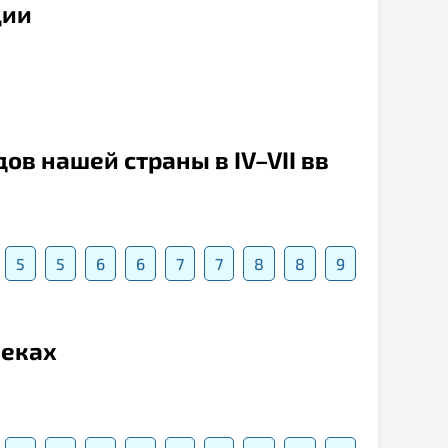
ции
ов нашей страны в IV–VII вв
5
5
6
6
7
7
8
8
9
веках