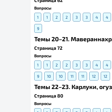
Страница 62
Вопросы
1
1
2
2
3
3
4
4
9
Темы 20–21. Мавераннахр и
Страница 72
Вопросы
1
1
2
2
3
3
4
4
9
10
10
11
11
12
12
Темы 22–23. Карлуки, огу
Страница 80
Вопросы