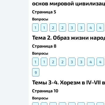
основ мировой цивилиза
Страница 5
Вопросы
1
1
2
2
3
3
4
4
Тема 2. Образ жизни народ
Страница 8
Вопросы
1
1
2
2
3
3
4
4
9
Темы 3-4. Хорезм в IV–VII 
Страница 10
Вопросы