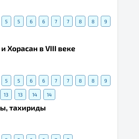
5
5
6
6
7
7
8
8
9
 Хорасан в VIII веке
5
5
6
6
7
7
8
8
9
13
13
14
14
зы, тахириды