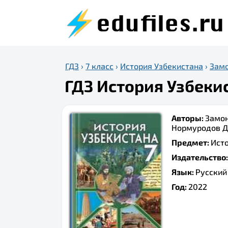
ГДЗ
›
7 класс
›
История Узбекистана
›
Замо
ГДЗ История Узбекис
Авторы:
Замон
Нормуродов Д. 
Предмет:
Ист
Издательство
Язык:
Русский
Год:
2022