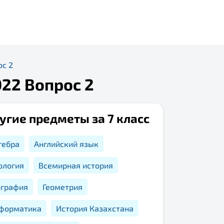
ос 2
022 Вопрос 2
угие предметы за 7 класс
гебра
Английский язык
ология
Всемирная история
ография
Геометрия
форматика
История Казахстана