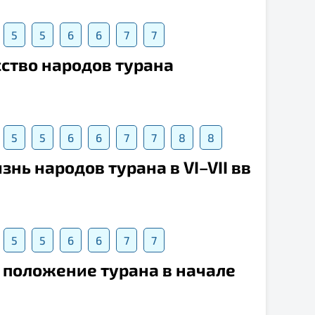
5
5
6
6
7
7
сство народов турана
5
5
6
6
7
7
8
8
знь народов турана в VI–VII вв
5
5
6
6
7
7
 положение турана в начале