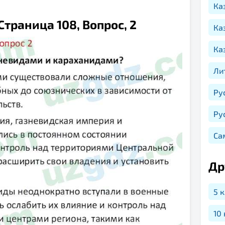
Ка
траница 108, Вопрос, 2
Ка
Ка
Ли
Ру
Ру
Са
Др
5 
10