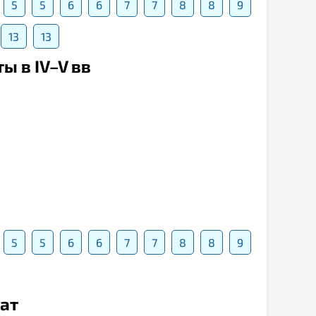
5
5
6
6
7
7
8
8
9
13
13
ы в IV–V вв
5
5
6
6
7
7
8
8
9
нат