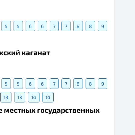
5
5
6
6
7
7
8
8
9
кский каганат
5
5
6
6
7
7
8
8
9
13
13
14
14
е местных государственных