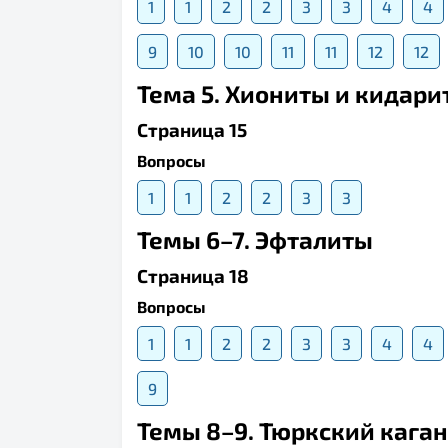
1
1
2
2
3
3
4
4
9
10
10
11
11
12
12
Тема 5. Хиониты и кидарит
Страница 15
Вопросы
1
1
2
2
3
3
Темы 6–7. Эфталиты
Страница 18
Вопросы
1
1
2
2
3
3
4
4
9
Темы 8–9. Тюркский кага