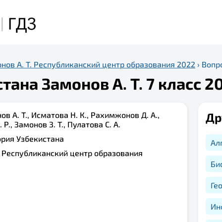
нов А. Т. Республиканский центр образования 2022
›
Вопр
тана Замонов А. Т. 7 класс 2
ов А. Т., Исматова Н. К., Рахимжонов Д. А.,
Др
Р., Замонов З. Т., Пулатова С. А.
ория Узбекистана
Ал
:
Республиканский центр образования
Би
Ге
Ин