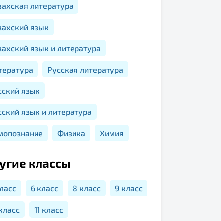
захская литература
захский язык
захский язык и литература
тература
Русская литература
сский язык
сский язык и литература
мопознание
Физика
Химия
угие классы
класс
6 класс
8 класс
9 класс
 класс
11 класс