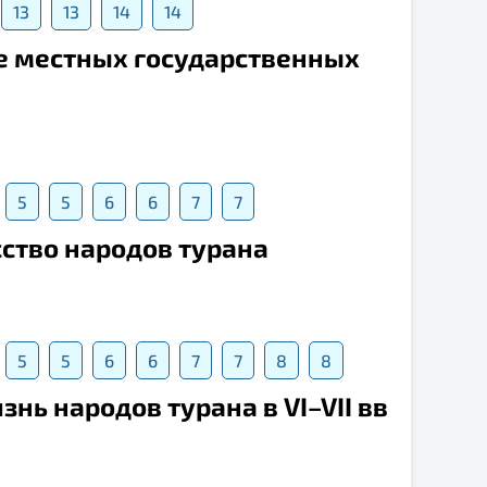
13
13
14
14
е местных государственных
5
5
6
6
7
7
сство народов турана
5
5
6
6
7
7
8
8
знь народов турана в VI–VII вв