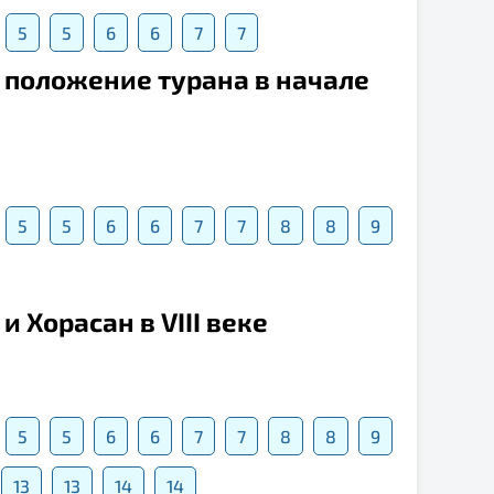
5
5
6
6
7
7
 положение турана в начале
5
5
6
6
7
7
8
8
9
 Хорасан в VIII веке
5
5
6
6
7
7
8
8
9
13
13
14
14