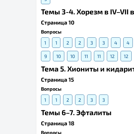
Темы 3-4. Хорезм в IV–VII 
Страница 10
Вопросы
1
1
2
2
3
3
4
4
9
10
10
11
11
12
12
Тема 5. Хиониты и кидарит
Страница 15
Вопросы
1
1
2
2
3
3
Темы 6–7. Эфталиты
Страница 18
Вопросы