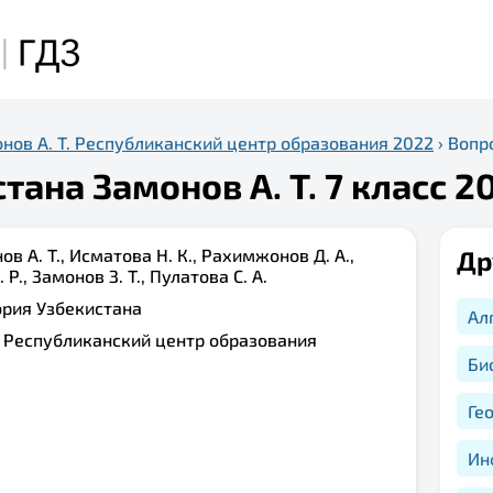
нов А. Т. Республиканский центр образования 2022
›
Вопр
тана Замонов А. Т. 7 класс 2
ов А. Т., Исматова Н. К., Рахимжонов Д. А.,
Др
Р., Замонов З. Т., Пулатова С. А.
ория Узбекистана
Ал
:
Республиканский центр образования
Би
Ге
Ин