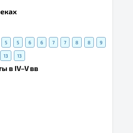
веках
5
5
6
6
7
7
8
8
9
13
13
ы в IV–V вв