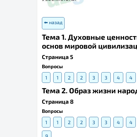
⬅️ назад
Тема 1. Духовные ценност
основ мировой цивилиза
Страница 5
Вопросы
1
1
2
2
3
3
4
4
Тема 2. Образ жизни народ
Страница 8
Вопросы
1
1
2
2
3
3
4
4
9