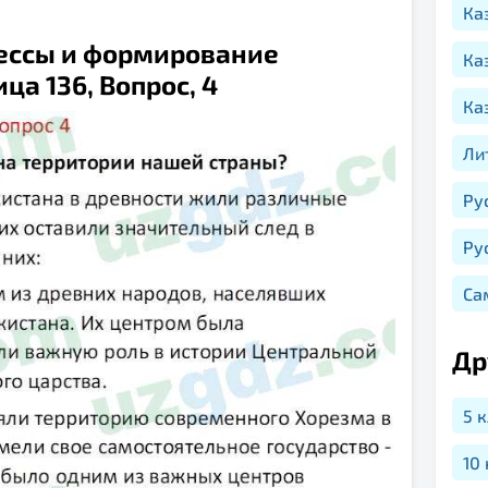
Ка
цессы и формирование
Ка
ца 136, Вопрос, 4
Ка
Ли
Ру
Ру
Са
Др
5 
10