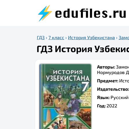
ГДЗ
›
7 класс
›
История Узбекистана
›
Замо
ГДЗ История Узбекис
Авторы:
Замон
Нормуродов Д. 
Предмет:
Ист
Издательство
Язык:
Русский
Год:
2022