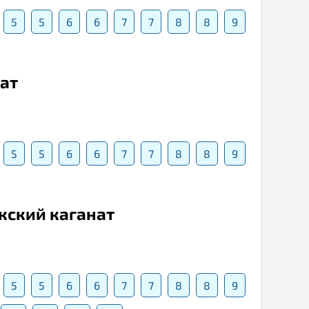
5
5
6
6
7
7
8
8
9
нат
5
5
6
6
7
7
8
8
9
кский каганат
5
5
6
6
7
7
8
8
9