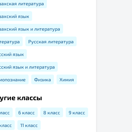
захская литература
захский язык
захский язык и литература
тература
Русская литература
сский язык
сский язык и литература
мопознание
Физика
Химия
угие классы
класс
6 класс
8 класс
9 класс
 класс
11 класс