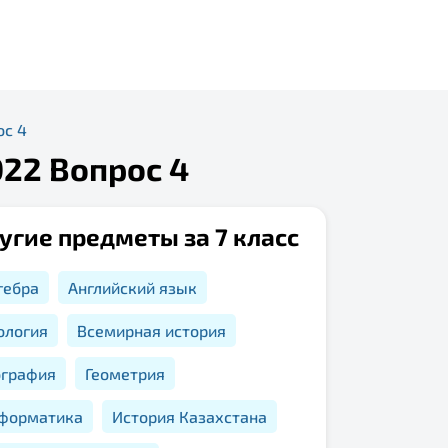
ос 4
022 Вопрос 4
угие предметы за 7 класс
гебра
Английский язык
ология
Всемирная история
ография
Геометрия
форматика
История Казахстана