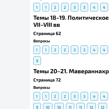
1
1
2
2
3
3
4
4
Темы 18–19. Политическое
VII–VIII вв
Страница 62
Вопросы
1
1
2
2
3
3
4
4
9
Темы 20–21. Мавераннахр и
Страница 72
Вопросы
1
1
2
2
3
3
4
4
9
10
10
11
11
12
12