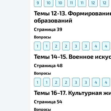
9
10
10
11
11
12
12
Темы 12-13. Формировани
образований
Страница 39
Вопросы
1
1
2
2
3
3
4
4
Темы 14–15. Военное иску
Страница 48
Вопросы
1
1
2
2
3
3
4
4
Темы 16–17. Культурная жи
Страница 54
Вопросы