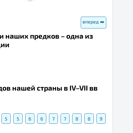
вперед ➡️
и наших предков – одна из
ции
ов нашей страны в IV–VII вв
5
5
6
6
7
7
8
8
9