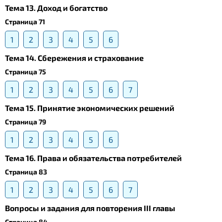
Тема 13. Доход и богатство
Страница 71
1
2
3
4
5
6
Тема 14. Сбережения и страхование
Страница 75
1
2
3
4
5
6
7
Тема 15. Принятие экономических решений
Страница 79
1
2
3
4
5
6
Тема 16. Права и обязательства потребителей
Страница 83
1
2
3
4
5
6
7
Вопросы и задания для повторения III главы
Страница 84