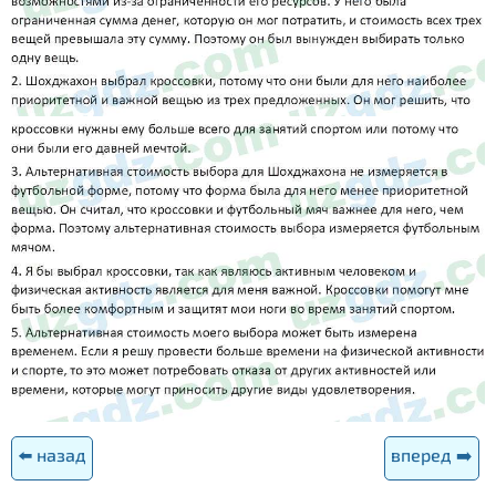
⬅️ назад
вперед ➡️