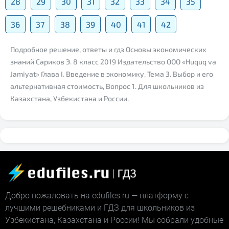
28
29
30
31
32
33
34
35
36
37
38
39
40
41
42
Подробное решение, ответы и гдз Основы экономических
знаний Сариков Э. 8 класс 2019 Издательство ООО «Huquq va
Jamiyat» Глава I. Введение в экономику, Тема 3. Выбор и его
альтернативная стоимость, Вопрос 1. Для школьников из
Казахстана, Узбекистана и России.
Добро пожаловать на edufiles.ru — платформу с
лучшими решебниками и ГДЗ для школьников из
Узбекистана, Казахстана и России! Мы собрали удобные