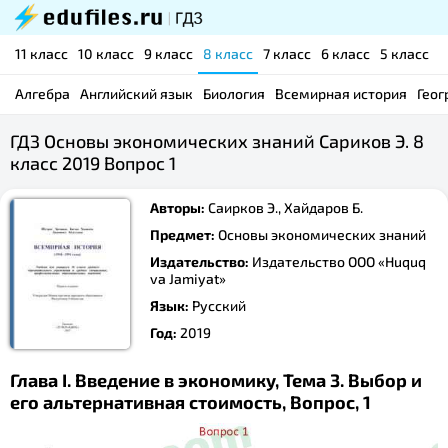
11 класс
10 класс
9 класс
8 класс
7 класс
6 класс
5 класс
Алгебра
Английский язык
Биология
Всемирная история
Геог
ГДЗ Основы экономических знаний Сариков Э. 8
класс 2019 Вопрос 1
Авторы:
Саирков Э., Хайдаров Б.
Предмет:
Основы экономических знаний
Издательство:
Издательство ООО «Huquq
va Jamiyat»
Язык:
Русский
Год:
2019
Глава I. Введение в экономику, Тема 3. Выбор и
его альтернативная стоимость, Вопрос, 1