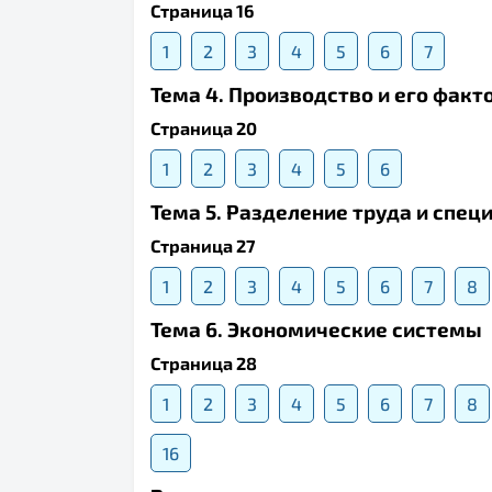
Страница 16
1
2
3
4
5
6
7
Тема 4. Производство и его факт
Страница 20
1
2
3
4
5
6
Тема 5. Разделение труда и спец
Страница 27
1
2
3
4
5
6
7
8
Тема 6. Экономические системы
Страница 28
1
2
3
4
5
6
7
8
16