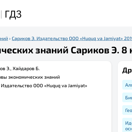
аний
›
Сариков Э. Издательство ООО «Huquq va Jamiyat» 201
еских знаний Сариков Э. 8 
ов Э., Хайдаров Б.
Др
овы экономических знаний
Ал
:
Издательство ООО «Huquq va Jamiyat»
Би
Ге
Ид
ос