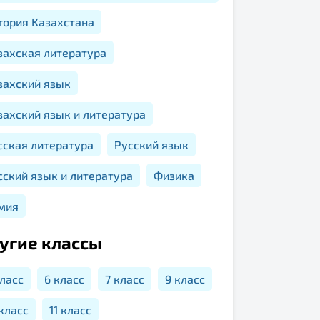
тория Казахстана
захская литература
захский язык
захский язык и литература
сская литература
Русский язык
сский язык и литература
Физика
мия
угие классы
класс
6 класс
7 класс
9 класс
 класс
11 класс