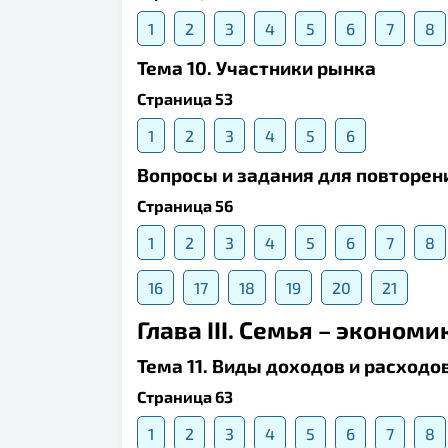
1
2
3
4
5
6
7
8
Тема 10. Участники рынка
Страница 53
1
2
3
4
5
6
Вопросы и задания для повторени
Страница 56
1
2
3
4
5
6
7
8
16
17
18
19
20
21
Глава III. Семья – эконо
Тема 11. Виды доходов и расходо
Страница 63
1
2
3
4
5
6
7
8