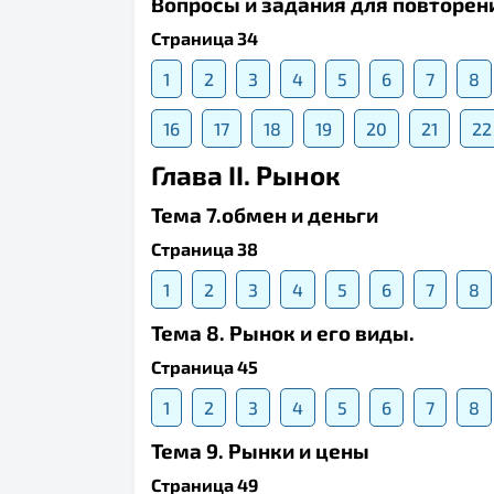
Вопросы и задания для повторени
Страница 34
1
2
3
4
5
6
7
8
16
17
18
19
20
21
22
Глава II. Рынок
Тема 7.обмен и деньги
Страница 38
1
2
3
4
5
6
7
8
Тема 8. Рынок и его виды.
Страница 45
1
2
3
4
5
6
7
8
Тема 9. Рынки и цены
Страница 49