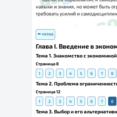
⬅️ назад
Глава I. Введение в эконо
Тема 1. Знакомство с экономикой
Страница 8
1
2
3
4
5
6
7
8
Тема 2. Проблема ограниченност
Страница 12
1
2
3
4
5
6
7
8
Тема 3. Выбор и его альтернатив