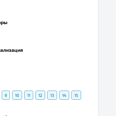
оры
иализация
9
10
11
12
13
14
15