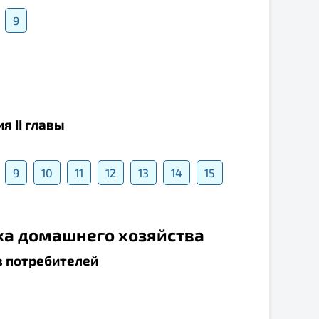
9
я II главы
9
10
11
12
13
14
15
мика домашнего хозяйства
в потребителей