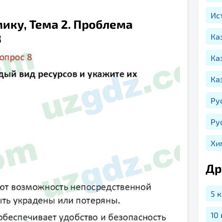
Ис
мику, Тема 2. Проблема
8
Ка
Ка
Ка
Ру
Ру
Хи
Др
5 
10