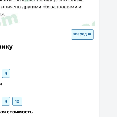
вперед ➡️
мику
9
и
9
10
ная стоимость