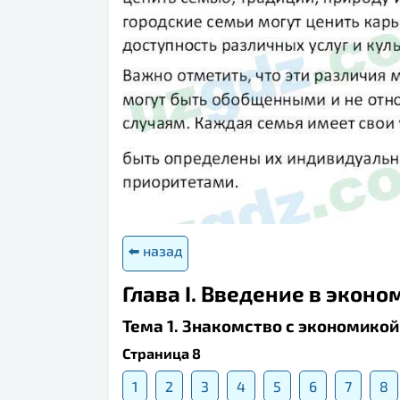
⬅️ назад
Глава I. Введение в эконо
Тема 1. Знакомство с экономикой
Страница 8
1
2
3
4
5
6
7
8