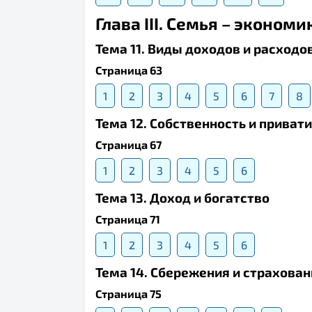
Глава III. Семья – эконо
Тема 11. Виды доходов и расходо
Страница 63
1
2
3
4
5
6
7
8
Тема 12. Собственность и приват
Страница 67
1
2
3
4
5
6
Тема 13. Доход и богатство
Страница 71
1
2
3
4
5
6
Тема 14. Сбережения и страхован
Страница 75