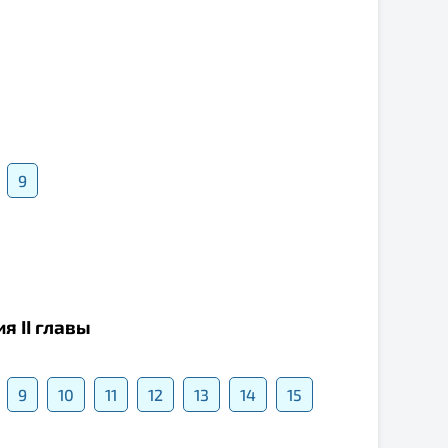
9
я II главы
9
10
11
12
13
14
15