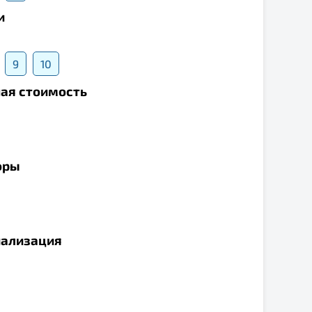
и
9
10
ная стоимость
оры
иализация