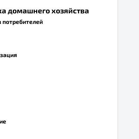
мика домашнего хозяйства
в потребителей
изация
ие