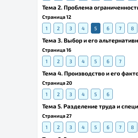
Тема 2. Проблема ограниченност
Страница 12
1
2
3
4
5
6
7
8
Тема 3. Выбор и его альтернатив
Страница 16
1
2
3
4
5
6
7
Тема 4. Производство и его факт
Страница 20
1
2
3
4
5
6
Тема 5. Разделение труда и спец
Страница 27
1
2
3
4
5
6
7
8