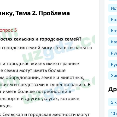
Ис
мику, Тема 2. Проблема
5
Ка
Ка
Ка
Ру
Ру
Хи
Др
5 
10