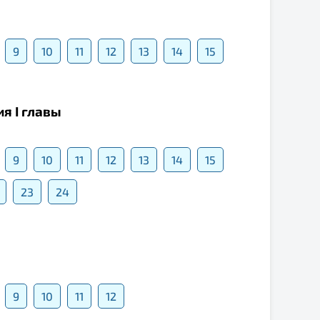
9
10
11
12
13
14
15
я I главы
9
10
11
12
13
14
15
23
24
9
10
11
12