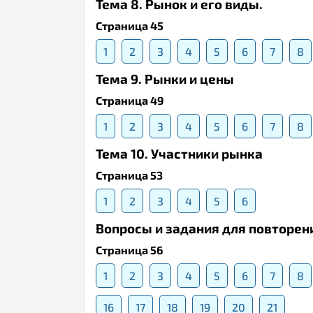
Тема 8. Рынок и его виды.
Страница 45
1
2
3
4
5
6
7
8
Тема 9. Рынки и цены
Страница 49
1
2
3
4
5
6
7
8
Тема 10. Участники рынка
Страница 53
1
2
3
4
5
6
Вопросы и задания для повторени
Страница 56
1
2
3
4
5
6
7
8
16
17
18
19
20
21