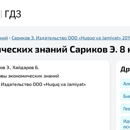
аний
›
Сариков Э. Издательство ООО «Huquq va Jamiyat» 201
еских знаний Сариков Э. 8 
ов Э., Хайдаров Б.
Др
овы экономических знаний
Ал
:
Издательство ООО «Huquq va Jamiyat»
Би
Ге
Ид
ос