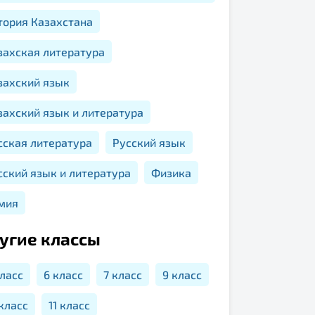
тория Казахстана
захская литература
захский язык
захский язык и литература
сская литература
Русский язык
сский язык и литература
Физика
мия
угие классы
класс
6 класс
7 класс
9 класс
 класс
11 класс