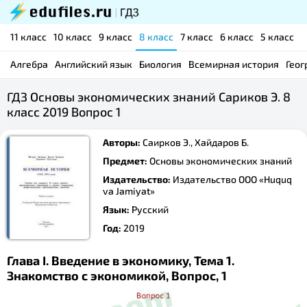
11 класс
10 класс
9 класс
8 класс
7 класс
6 класс
5 класс
Алгебра
Английский язык
Биология
Всемирная история
Геог
ГДЗ Основы экономических знаний Сариков Э. 8
класс 2019 Вопрос 1
Авторы:
Саирков Э., Хайдаров Б.
Предмет:
Основы экономических знаний
Издательство:
Издательство ООО «Huquq
va Jamiyat»
Язык:
Русский
Год:
2019
Глава I. Введение в экономику, Тема 1.
Знакомство с экономикой, Вопрос, 1