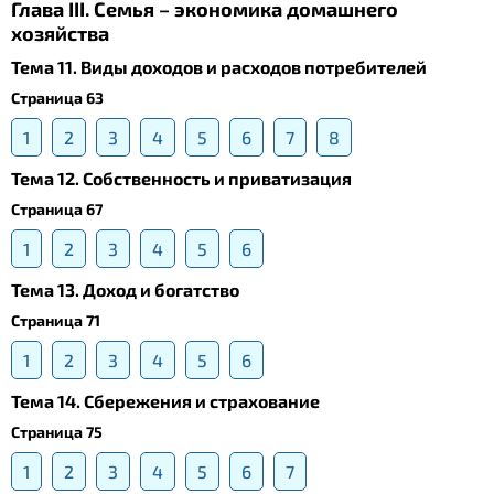
Глава III. Семья – экономика домашнего
хозяйства
Тема 11. Виды доходов и расходов потребителей
Страница 63
1
2
3
4
5
6
7
8
Тема 12. Собственность и приватизация
Страница 67
1
2
3
4
5
6
Тема 13. Доход и богатство
Страница 71
1
2
3
4
5
6
Тема 14. Сбережения и страхование
Страница 75
1
2
3
4
5
6
7