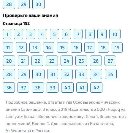
28
29
30
Проверьте ваши знания
Страница 152
1
2
3
4
5
6
7
8
9
10
11
12
13
14
15
16
17
18
19
20
21
22
23
24
25
26
27
28
29
30
31
32
33
34
35
36
37
38
39
40
41
42
Подробное решение, ответы и гдз Основы экономических
знаний Сариков Э. 8 класс 2019 Издательство ООО «Huquq va
Jamiyat» Глава I. Введение в экономику, Тема 1. Знакомство с
экономикой, Вопрос 1. Для школьников из Казахстана,
Узбекистана и России.