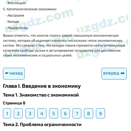
⬅️ назад
вперед ➡️
Глава I. Введение в экономику
Тема 1. Знакомство с экономикой
Страница 8
1
2
3
4
5
6
7
8
9
Тема 2. Проблема ограниченности