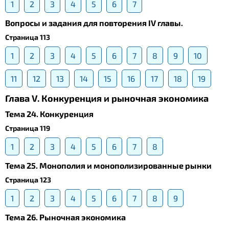
1
2
3
4
5
6
7
Вопросы и задания для повторения IV главы.
Страница 113
1
2
3
4
5
6
7
8
9
10
11
12
13
14
15
16
17
18
19
Глава V. Конкуренция и рыночная экономика
Тема 24. Конкуренция
Страница 119
1
2
3
4
5
6
7
8
Тема 25. Монополия и монополизированные рынки
Страница 123
1
2
3
4
5
6
7
8
9
Тема 26. Рыночная экономика