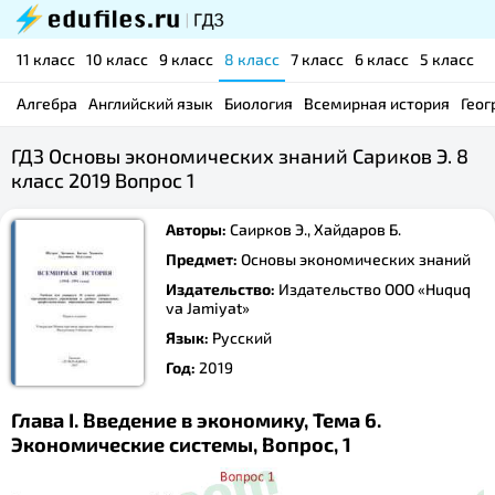
11 класс
10 класс
9 класс
8 класс
7 класс
6 класс
5 класс
Алгебра
Английский язык
Биология
Всемирная история
Геог
ГДЗ Основы экономических знаний Сариков Э. 8
класс 2019 Вопрос 1
Авторы:
Саирков Э., Хайдаров Б.
Предмет:
Основы экономических знаний
Издательство:
Издательство ООО «Huquq
va Jamiyat»
Язык:
Русский
Год:
2019
Глава I. Введение в экономику, Тема 6.
Экономические системы, Вопрос, 1