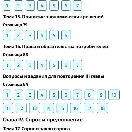
1
2
3
4
5
6
7
Тема 15. Принятие экономических решений
Страница 79
1
2
3
4
5
6
Тема 16. Права и обязательства потребителей
Страница 83
1
2
3
4
5
6
7
Вопросы и задания для повторения III главы
Страница 84
1
2
3
4
5
6
7
8
9
10
11
12
13
14
15
16
17
18
Глава IV. Спрос и предложение
Тема 17. Спрос и закон спроса