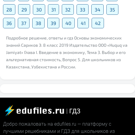
28
29
30
31
32
33
34
35
36
37
38
39
40
41
42
Подробное решение, ответы и гдз Основы экономических
знаний Сариков Э. 8 класс 2019 Издательство ООО «Huquq va
Jamiyat» Глава I. Введение в экономику, Тема 3. Выбор и его
альтернативная стоимость, Вопрос 5. Для школьников из
Казахстана, Узбекистана и России.
Добро пожаловать на edufiles.ru — платформу с
лучшими решебниками и ГДЗ для школьников из