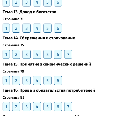
1
2
3
4
5
6
Тема 13. Доход и богатство
Страница 71
1
2
3
4
5
6
Тема 14. Сбережения и страхование
Страница 75
1
2
3
4
5
6
7
Тема 15. Принятие экономических решений
Страница 79
1
2
3
4
5
6
Тема 16. Права и обязательства потребителей
Страница 83
1
2
3
4
5
6
7