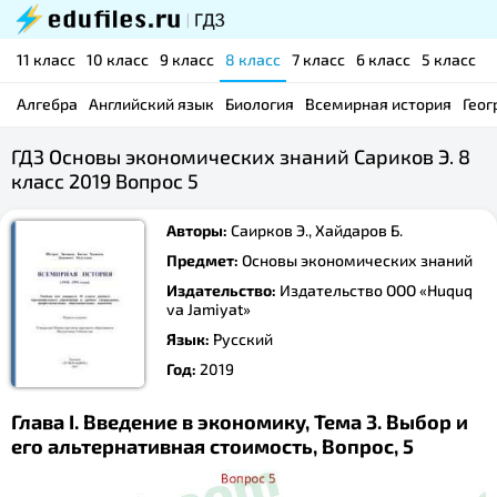
11 класс
10 класс
9 класс
8 класс
7 класс
6 класс
5 класс
Алгебра
Английский язык
Биология
Всемирная история
Геог
ГДЗ Основы экономических знаний Сариков Э. 8
класс 2019 Вопрос 5
Авторы:
Саирков Э., Хайдаров Б.
Предмет:
Основы экономических знаний
Издательство:
Издательство ООО «Huquq
va Jamiyat»
Язык:
Русский
Год:
2019
Глава I. Введение в экономику, Тема 3. Выбор и
его альтернативная стоимость, Вопрос, 5