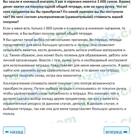
⬅️ назад
вперед ➡️