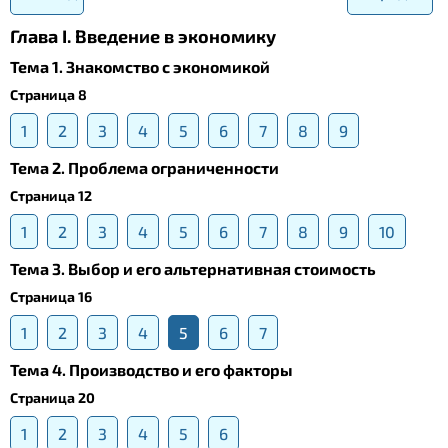
Глава I. Введение в экономику
Тема 1. Знакомство с экономикой
Страница 8
1
2
3
4
5
6
7
8
9
Тема 2. Проблема ограниченности
Страница 12
1
2
3
4
5
6
7
8
9
10
Тема 3. Выбор и его альтернативная стоимость
Страница 16
1
2
3
4
5
6
7
Тема 4. Производство и его факторы
Страница 20
1
2
3
4
5
6