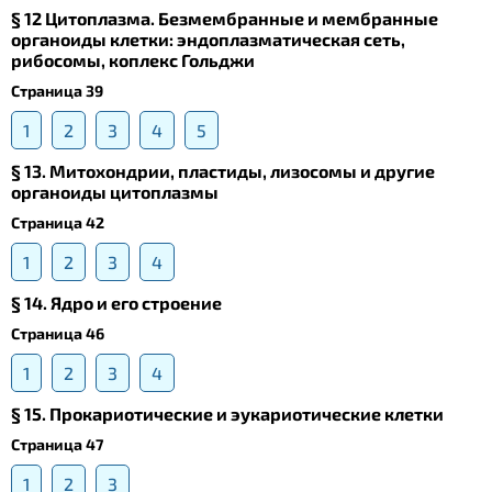
§ 12 Цитоплазма. Безмембранные и мембранные
органоиды клетки: эндоплазматическая сеть,
рибосомы, коплекс Гольджи
Страница 39
1
2
3
4
5
§ 13. Mитохондрии, пластиды, лизосомы и другие
органоиды цитоплазмы
Страница 42
1
2
3
4
§ 14. Ядро и его строение
Страница 46
1
2
3
4
§ 15. Прокариотические и эукариотические клетки
Страница 47
1
2
3