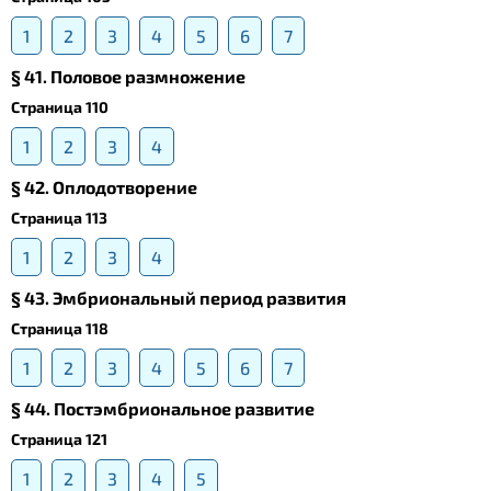
1
2
3
4
5
6
7
§ 41. Половое размножение
Страница 110
1
2
3
4
§ 42. Оплодотворение
Страница 113
1
2
3
4
§ 43. Эмбриональный период развития
Страница 118
1
2
3
4
5
6
7
§ 44. Постэмбриональное развитие
Страница 121
1
2
3
4
5