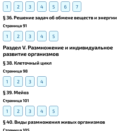
1
2
3
4
5
6
7
§ 36. Решение задач об обмене веществ и энергии
Страница 91
1
2
3
4
5
Раздел V. Размножение и индивидуальное
развитие организмов
§ 38. Клеточный цикл
Страница 98
1
2
3
4
§ 39. Meйоз
Страница 101
1
2
3
4
5
§ 40. Виды размножения живых организмов
Страница 105