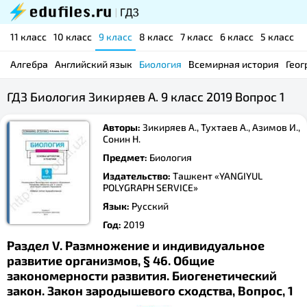
11 класс
10 класс
9 класс
8 класс
7 класс
6 класс
5 класс
Алгебра
Английский язык
Биология
Всемирная история
Геог
ГДЗ Биология Зикиряев А. 9 класс 2019 Вопрос 1
Авторы:
Зикиряев А., Тухтаев А., Азимов И.,
Сонин Н.
Предмет:
Биология
Издательство:
Ташкент «YANGIYUL
POLYGRAPH SERVICE»
Язык:
Русский
Год:
2019
Раздел V. Размножение и индивидуальное
развитие организмов, § 46. Общие
закономерности развития. Биогенетический
закон. Закон зародышевого сходства, Вопрос, 1