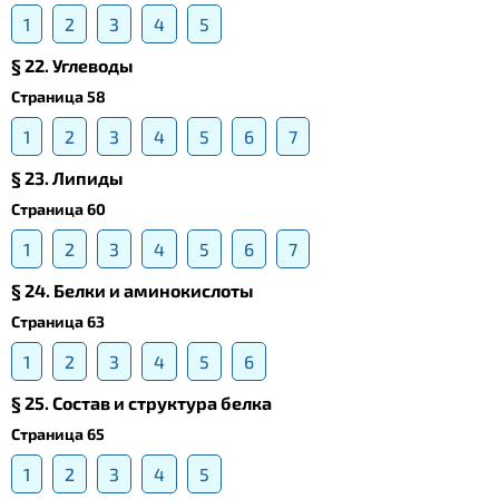
1
2
3
4
5
§ 22. Углеводы
Страница 58
1
2
3
4
5
6
7
§ 23. Липиды
Страница 60
1
2
3
4
5
6
7
§ 24. Белки и аминокислоты
Страница 63
1
2
3
4
5
6
§ 25. Состав и структура белка
Страница 65
1
2
3
4
5