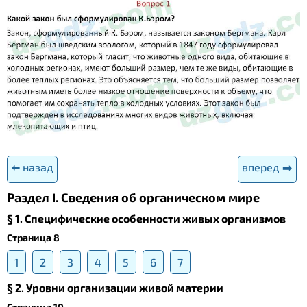
⬅️ назад
вперед ➡️
Раздел I. Сведения об органическом мире
§ 1. Специфические особенности живых организмов
Страница 8
1
2
3
4
5
6
7
§ 2. Уровни организации живой материи
Страница 10