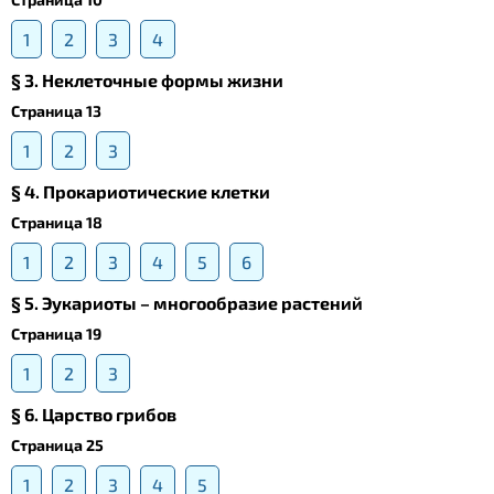
1
2
3
4
§ 3. Неклеточные формы жизни
Страница 13
1
2
3
§ 4. Прокариотические клетки
Страница 18
1
2
3
4
5
6
§ 5. Эукариоты – многообразие растений
Страница 19
1
2
3
§ 6. Царство грибов
Страница 25
1
2
3
4
5