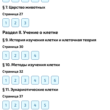
§ 7. Царство животных
Страница 27
1
2
3
Раздел II. Учение о клетке
§ 9. История изучения клетки и клеточная теория
Страница 30
1
2
3
4
§ 10. Методы изучения клетки
Страница 32
1
2
3
4
5
6
§ 11. Эукариотические клетки
Страница 37
1
2
3
4
5