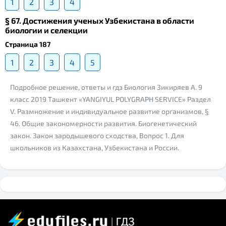
1
2
3
4
§ 67. Достижения ученых Узбекистана в области
биологии и селекции
Страница 187
1
2
3
4
5
Подробное решение, ответы и гдз Биология Зикиряев А. 9
класс 2019 Ташкент «YANGIYUL POLYGRAPH SERVICE» Раздел
V. Размножение и индивидуальное развитие организмов, §
46. Общие закономерности развития. Биогенетический
закон. Закон зародышевого сходства, Вопрос 1. Для
школьников из Казахстана, Узбекистана и России.