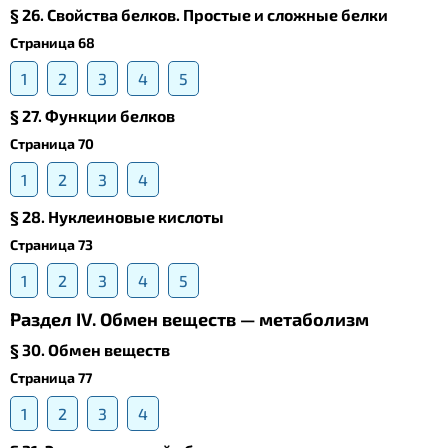
§ 26. Свойства белков. Простые и сложные белки
Страница 68
1
2
3
4
5
§ 27. Функции белков
Страница 70
1
2
3
4
§ 28. Нуклеиновые кислоты
Страница 73
1
2
3
4
5
Раздел IV. Обмен веществ — метаболизм
§ 30. Обмен веществ
Страница 77
1
2
3
4