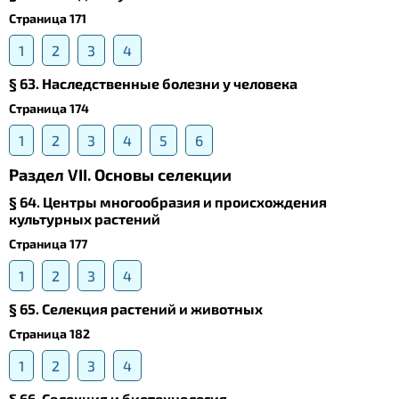
Страница 171
1
2
3
4
§ 63. Наследственные болезни у человека
Страница 174
1
2
3
4
5
6
Раздел VII. Основы селекции
§ 64. Центры многообразия и происхождения
культурных растений
Страница 177
1
2
3
4
§ 65. Селекция растений и животных
Страница 182
1
2
3
4
§ 66. Селекция и биотехнология