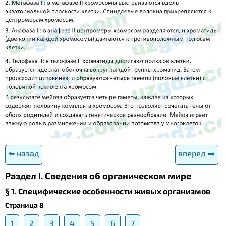
⬅️ назад
вперед ➡️
Раздел I. Сведения об органическом мире
§ 1. Специфические особенности живых организмов
Страница 8
1
2
3
4
5
6
7