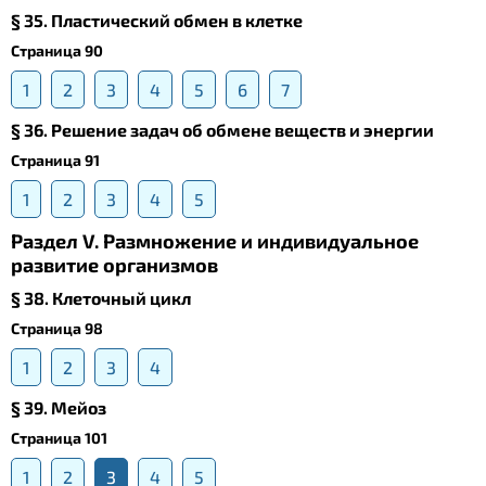
§ 35. Пластический обмен в клетке
Страница 90
1
2
3
4
5
6
7
§ 36. Решение задач об обмене веществ и энергии
Страница 91
1
2
3
4
5
Раздел V. Размножение и индивидуальное
развитие организмов
§ 38. Клеточный цикл
Страница 98
1
2
3
4
§ 39. Meйоз
Страница 101
1
2
3
4
5