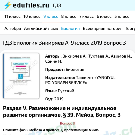
11 класс
10 класс
9 класс
8 класс
7 класс
6 класс
5 класс
Алгебра
Английский язык
Биология
Всемирная история
Геог
ГДЗ Биология Зикиряев А. 9 класс 2019 Вопрос 3
Авторы:
Зикиряев А., Тухтаев А., Азимов И.,
Сонин Н.
Предмет:
Биология
Издательство:
Ташкент «YANGIYUL
POLYGRAPH SERVICE»
Язык:
Русский
Год:
2019
Раздел V. Размножение и индивидуальное
развитие организмов, § 39. Meйоз, Вопрос, 3