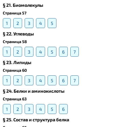
§ 21. Биомолекулы
Страница 57
1
2
3
4
5
§ 22. Углеводы
Страница 58
1
2
3
4
5
6
7
§ 23. Липиды
Страница 60
1
2
3
4
5
6
7
§ 24. Белки и аминокислоты
Страница 63
1
2
3
4
5
6
§ 25. Состав и структура белка