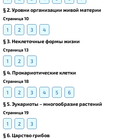
§ 2. Уровни организации живой материи
Страница 10
1
2
3
4
§ 3. Неклеточные формы жизни
Страница 13
1
2
3
§ 4. Прокариотические клетки
Страница 18
1
2
3
4
5
6
§ 5. Эукариоты – многообразие растений
Страница 19
1
2
3
§ 6. Царство грибов