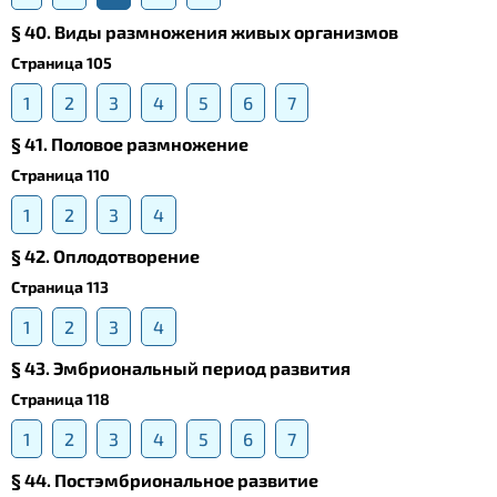
§ 40. Виды размножения живых организмов
Страница 105
1
2
3
4
5
6
7
§ 41. Половое размножение
Страница 110
1
2
3
4
§ 42. Оплодотворение
Страница 113
1
2
3
4
§ 43. Эмбриональный период развития
Страница 118
1
2
3
4
5
6
7
§ 44. Постэмбриональное развитие