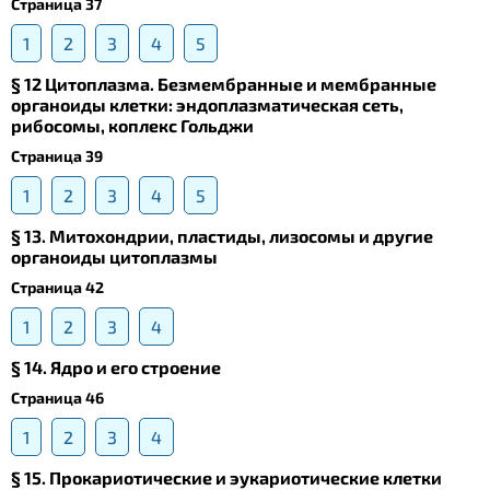
Страница 37
1
2
3
4
5
§ 12 Цитоплазма. Безмембранные и мембранные
органоиды клетки: эндоплазматическая сеть,
рибосомы, коплекс Гольджи
Страница 39
1
2
3
4
5
§ 13. Mитохондрии, пластиды, лизосомы и другие
органоиды цитоплазмы
Страница 42
1
2
3
4
§ 14. Ядро и его строение
Страница 46
1
2
3
4
§ 15. Прокариотические и эукариотические клетки