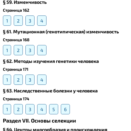
§ 59. Изменчивость
Страница 162
1
2
3
4
§ 61. Мутационная (генотипическая) изменчивость
Страница 168
1
2
3
4
§ 62. Методы изучения генетики человека
Страница 171
1
2
3
4
§ 63. Наследственные болезни у человека
Страница 174
1
2
3
4
5
6
Раздел VII. Основы селекции
§ 64. Центры многообразия и происхождения