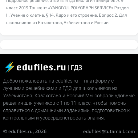
Подробное решение, ответы и гдз Биология Зикиряев А. 9
класс 2019 Ташкент «YANGIYUL POLYGRAPH SERVICE» Раздел
II. Учение о клетке, § 14. Ядро и его строение, Вопрос 2. Для
школьников из Казахстана, Узбекистана и России.
Добро пожаловать на edufiles.ru — платформу с
лучшими решебниками и ГДЗ для школьников из
Узбекистана, Казахстана и России! Мы собрали удобные
решения для учеников с 1 по 11 класс, чтобы помочь
справиться с домашними заданиями, подготовиться к
контрольным и усовершенствовать знания.
© edufiles.ru, 2026
edufiles@tutamail.com