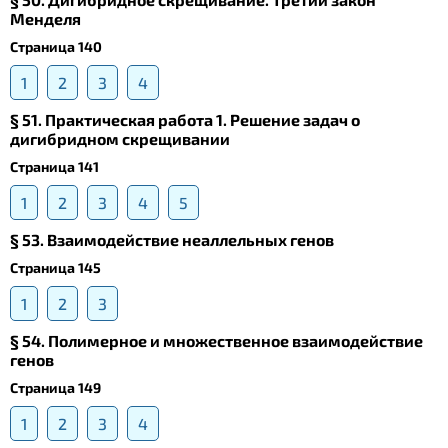
Менделя
Страница 140
1
2
3
4
§ 51. Практическая работа 1. Решение задач о
дигибридном скрещивании
Страница 141
1
2
3
4
5
§ 53. Взаимодействие неаллельных генов
Страница 145
1
2
3
§ 54. Полимерное и множественное взаимодействие
генов
Страница 149
1
2
3
4