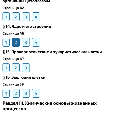
органоиды цитоплазмы
Страница 42
1
2
3
4
§ 14. Ядро и его строение
Страница 46
1
2
3
4
§ 15. Прокариотические и эукариотические клетки
Страница 47
1
2
3
§ 16. Эволюция клетки
Страница 59
1
2
3
4
Раздел III. Химические основы жизненных
процессов