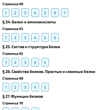
Страница 60
1
2
3
4
5
6
7
§ 24. Белки и аминокислоты
Страница 63
1
2
3
4
5
6
§ 25. Состав и структура белка
Страница 65
1
2
3
4
5
§ 26. Свойства белков. Простые и сложные белки
Страница 68
1
2
3
4
5
§ 27. Функции белков
Страница 70