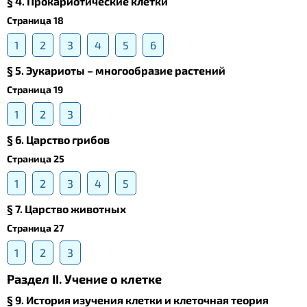
§ 4. Прокариотические клетки
Страница 18
1
2
3
4
5
6
§ 5. Эукариоты – многообразие растений
Страница 19
1
2
3
§ 6. Царство грибов
Страница 25
1
2
3
4
5
§ 7. Царство животных
Страница 27
1
2
3
Раздел II. Учение о клетке
§ 9. История изучения клетки и клеточная теория