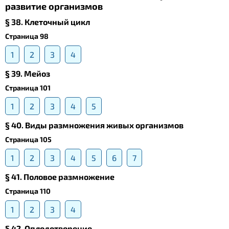
развитие организмов
§ 38. Клеточный цикл
Страница 98
1
2
3
4
§ 39. Meйоз
Страница 101
1
2
3
4
5
§ 40. Виды размножения живых организмов
Страница 105
1
2
3
4
5
6
7
§ 41. Половое размножение
Страница 110
1
2
3
4
§ 42. Оплодотворение