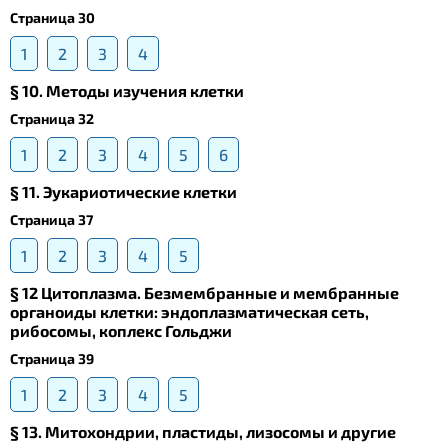
Страница 30
1
2
3
4
§ 10. Методы изучения клетки
Страница 32
1
2
3
4
5
6
§ 11. Эукариотические клетки
Страница 37
1
2
3
4
5
§ 12 Цитоплазма. Безмембранные и мембранные
органоиды клетки: эндоплазматическая сеть,
рибосомы, коплекс Гольджи
Страница 39
1
2
3
4
5
§ 13. Mитохондрии, пластиды, лизосомы и другие