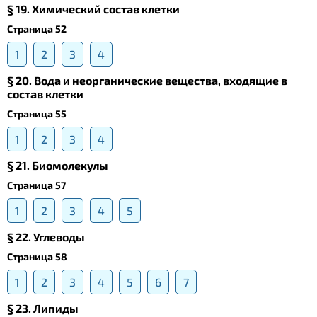
§ 19. Химический состав клетки
Страница 52
1
2
3
4
§ 20. Вода и неорганические вещества, входящие в
состав клетки
Страница 55
1
2
3
4
§ 21. Биомолекулы
Страница 57
1
2
3
4
5
§ 22. Углеводы
Страница 58
1
2
3
4
5
6
7
§ 23. Липиды