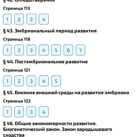
Страница 113
1
2
3
4
§ 43. Эмбриональный период развития
Страница 118
1
2
3
4
5
6
7
§ 44. Постэмбриональное развитие
Страница 121
1
2
3
4
5
§ 45. Влияние внешней среды на развитие эмбриона
Страница 123
1
2
3
4
§ 46. Общие закономерности развития.
Биогенетический закон. Закон зародышевого
сходства