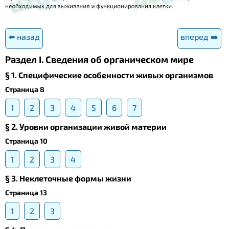
⬅️ назад
вперед ➡️
Раздел I. Сведения об органическом мире
§ 1. Специфические особенности живых организмов
Страница 8
1
2
3
4
5
6
7
§ 2. Уровни организации живой материи
Страница 10
1
2
3
4
§ 3. Неклеточные формы жизни
Страница 13
1
2
3