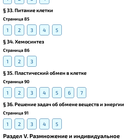
§ 33. Питание клетки
Страница 85
1
2
3
4
5
§ 34. Хемосинтез
Страница 86
1
2
3
§ 35. Пластический обмен в клетке
Страница 90
1
2
3
4
5
6
7
§ 36. Решение задач об обмене веществ и энергии
Страница 91
1
2
3
4
5
Раздел V. Размножение и индивидуальное