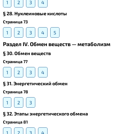
1
2
3
4
§ 28. Нуклеиновые кислоты
Страница 73
1
2
3
4
5
Раздел IV. Обмен веществ — метаболизм
§ 30. Обмен веществ
Страница 77
1
2
3
4
§ 31. Энергетический обмен
Страница 78
1
2
3
§ 32. Этапы энергетического обмена
Страница 81
1
2
3
4