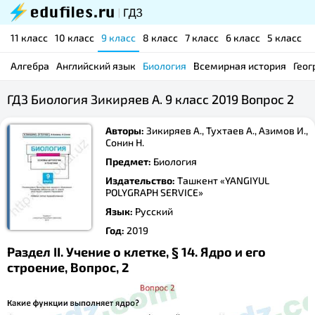
11 класс
10 класс
9 класс
8 класс
7 класс
6 класс
5 класс
Алгебра
Английский язык
Биология
Всемирная история
Геог
ГДЗ Биология Зикиряев А. 9 класс 2019 Вопрос 2
Авторы:
Зикиряев А., Тухтаев А., Азимов И.,
Сонин Н.
Предмет:
Биология
Издательство:
Ташкент «YANGIYUL
POLYGRAPH SERVICE»
Язык:
Русский
Год:
2019
Раздел II. Учение о клетке, § 14. Ядро и его
строение, Вопрос, 2