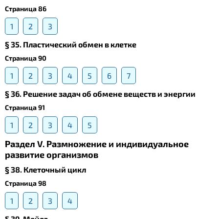
Страница 86
1
2
3
§ 35. Пластический обмен в клетке
Страница 90
1
2
3
4
5
6
7
§ 36. Решение задач об обмене веществ и энергии
Страница 91
1
2
3
4
5
Раздел V. Размножение и индивидуальное
развитие организмов
§ 38. Клеточный цикл
Страница 98
1
2
3
4
§ 39. Meйоз