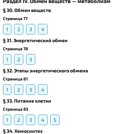
Раздел IV. Обмен веществ — метаболизм
§ 30. Обмен веществ
Страница 77
1
2
3
4
§ 31. Энергетический обмен
Страница 78
1
2
3
§ 32. Этапы энергетического обмена
Страница 81
1
2
3
4
§ 33. Питание клетки
Страница 85
1
2
3
4
5
§ 34. Хемосинтез