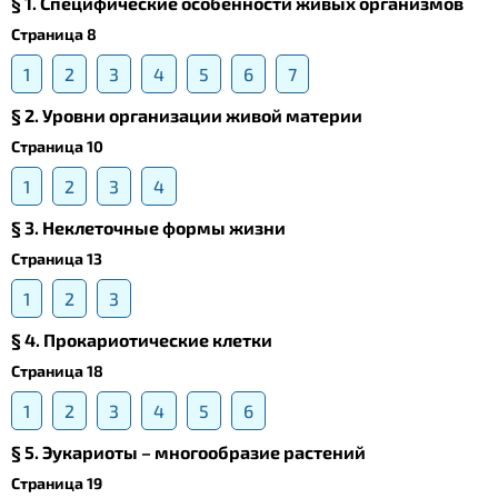
§ 1. Специфические особенности живых организмов
Страница 8
1
2
3
4
5
6
7
§ 2. Уровни организации живой материи
Страница 10
1
2
3
4
§ 3. Неклеточные формы жизни
Страница 13
1
2
3
§ 4. Прокариотические клетки
Страница 18
1
2
3
4
5
6
§ 5. Эукариоты – многообразие растений
Страница 19