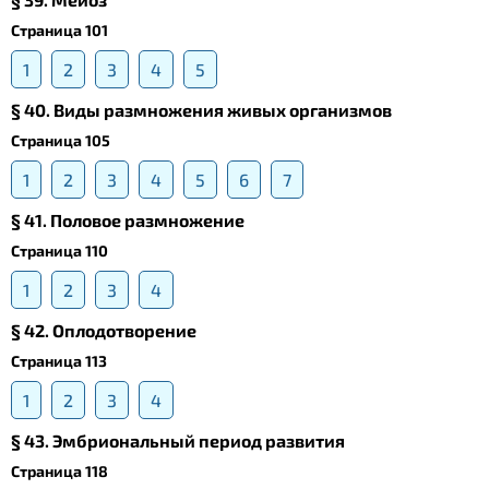
Страница 101
1
2
3
4
5
§ 40. Виды размножения живых организмов
Страница 105
1
2
3
4
5
6
7
§ 41. Половое размножение
Страница 110
1
2
3
4
§ 42. Оплодотворение
Страница 113
1
2
3
4
§ 43. Эмбриональный период развития
Страница 118