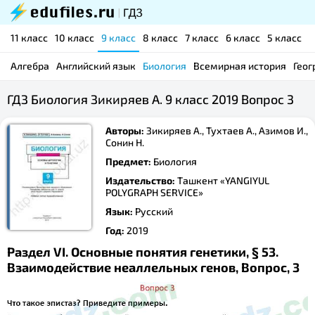
11 класс
10 класс
9 класс
8 класс
7 класс
6 класс
5 класс
Алгебра
Английский язык
Биология
Всемирная история
Геог
ГДЗ Биология Зикиряев А. 9 класс 2019 Вопрос 3
Авторы:
Зикиряев А., Тухтаев А., Азимов И.,
Сонин Н.
Предмет:
Биология
Издательство:
Ташкент «YANGIYUL
POLYGRAPH SERVICE»
Язык:
Русский
Год:
2019
Раздел VI. Основные понятия генетики, § 53.
Взаимодействие неаллельных генов, Вопрос, 3