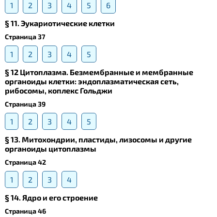
1
2
3
4
5
6
§ 11. Эукариотические клетки
Страница 37
1
2
3
4
5
§ 12 Цитоплазма. Безмембранные и мембранные
органоиды клетки: эндоплазматическая сеть,
рибосомы, коплекс Гольджи
Страница 39
1
2
3
4
5
§ 13. Mитохондрии, пластиды, лизосомы и другие
органоиды цитоплазмы
Страница 42
1
2
3
4
§ 14. Ядро и его строение
Страница 46