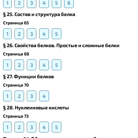
1
2
3
4
5
6
§ 25. Состав и структура белка
Страница 65
1
2
3
4
5
§ 26. Свойства белков. Простые и сложные белки
Страница 68
1
2
3
4
5
§ 27. Функции белков
Страница 70
1
2
3
4
§ 28. Нуклеиновые кислоты
Страница 73
1
2
3
4
5