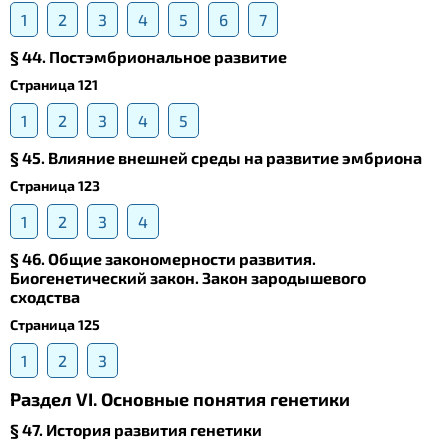
1
2
3
4
5
6
7
§ 44. Постэмбриональное развитие
Страница 121
1
2
3
4
5
§ 45. Влияние внешней среды на развитие эмбриона
Страница 123
1
2
3
4
§ 46. Общие закономерности развития.
Биогенетический закон. Закон зародышевого
сходства
Страница 125
1
2
3
Раздел VI. Основные понятия генетики
§ 47. История развития генетики