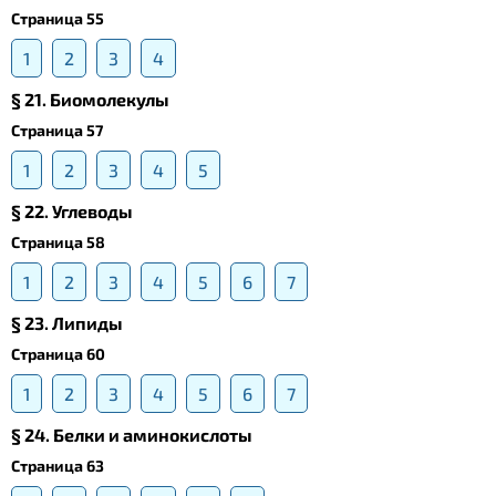
Страница 55
1
2
3
4
§ 21. Биомолекулы
Страница 57
1
2
3
4
5
§ 22. Углеводы
Страница 58
1
2
3
4
5
6
7
§ 23. Липиды
Страница 60
1
2
3
4
5
6
7
§ 24. Белки и аминокислоты
Страница 63