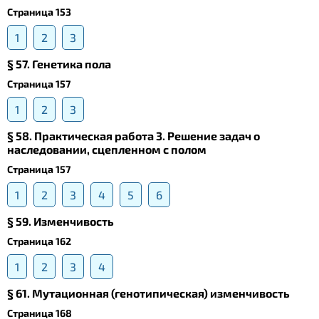
Страница 153
1
2
3
§ 57. Генетика пола
Страница 157
1
2
3
§ 58. Практическая работа 3. Решение задач о
наследовании, сцепленном с полом
Страница 157
1
2
3
4
5
6
§ 59. Изменчивость
Страница 162
1
2
3
4
§ 61. Мутационная (генотипическая) изменчивость
Страница 168