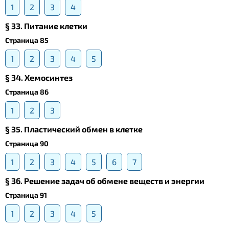
1
2
3
4
§ 33. Питание клетки
Страница 85
1
2
3
4
5
§ 34. Хемосинтез
Страница 86
1
2
3
§ 35. Пластический обмен в клетке
Страница 90
1
2
3
4
5
6
7
§ 36. Решение задач об обмене веществ и энергии
Страница 91
1
2
3
4
5