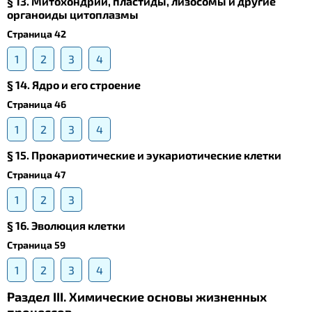
§ 13. Mитохондрии, пластиды, лизосомы и другие
органоиды цитоплазмы
Страница 42
1
2
3
4
§ 14. Ядро и его строение
Страница 46
1
2
3
4
§ 15. Прокариотические и эукариотические клетки
Страница 47
1
2
3
§ 16. Эволюция клетки
Страница 59
1
2
3
4
Раздел III. Химические основы жизненных