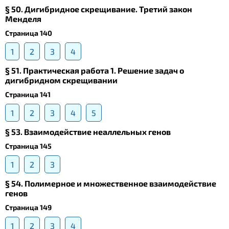
§ 50. Дигибридное скрещивание. Третий закон
Менделя
Страница 140
1
2
3
4
§ 51. Практическая работа 1. Решение задач о
дигибридном скрещивании
Страница 141
1
2
3
4
5
§ 53. Взаимодействие неаллельных генов
Страница 145
1
2
3
§ 54. Полимерное и множественное взаимодействие
генов
Страница 149
1
2
3
4