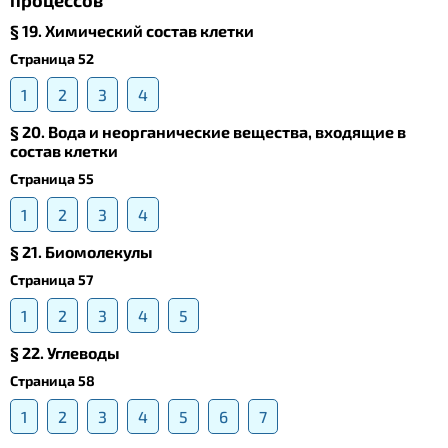
процессов
§ 19. Химический состав клетки
Страница 52
1
2
3
4
§ 20. Вода и неорганические вещества, входящие в
состав клетки
Страница 55
1
2
3
4
§ 21. Биомолекулы
Страница 57
1
2
3
4
5
§ 22. Углеводы
Страница 58
1
2
3
4
5
6
7