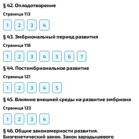
§ 42. Оплодотворение
Страница 113
1
2
3
4
§ 43. Эмбриональный период развития
Страница 118
1
2
3
4
5
6
7
§ 44. Постэмбриональное развитие
Страница 121
1
2
3
4
5
§ 45. Влияние внешней среды на развитие эмбриона
Страница 123
1
2
3
4
§ 46. Общие закономерности развития.
Биогенетический закон. Закон зародышевого