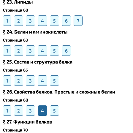
§ 23. Липиды
Страница 60
1
2
3
4
5
6
7
§ 24. Белки и аминокислоты
Страница 63
1
2
3
4
5
6
§ 25. Состав и структура белка
Страница 65
1
2
3
4
5
§ 26. Свойства белков. Простые и сложные белки
Страница 68
1
2
3
4
5
§ 27. Функции белков
Страница 70