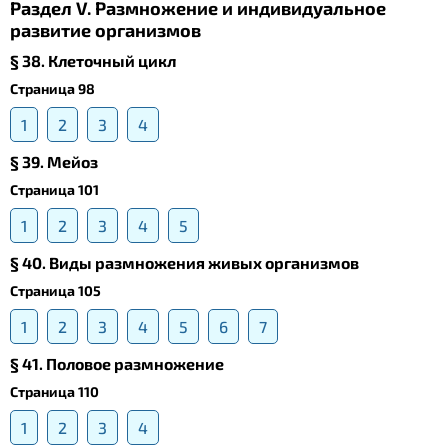
Раздел V. Размножение и индивидуальное
развитие организмов
§ 38. Клеточный цикл
Страница 98
1
2
3
4
§ 39. Meйоз
Страница 101
1
2
3
4
5
§ 40. Виды размножения живых организмов
Страница 105
1
2
3
4
5
6
7
§ 41. Половое размножение
Страница 110
1
2
3
4