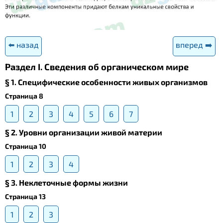
⬅️ назад
вперед ➡️
Раздел I. Сведения об органическом мире
§ 1. Специфические особенности живых организмов
Страница 8
1
2
3
4
5
6
7
§ 2. Уровни организации живой материи
Страница 10
1
2
3
4
§ 3. Неклеточные формы жизни
Страница 13
1
2
3