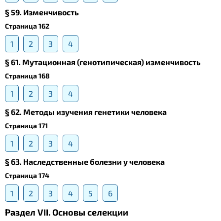
§ 59. Изменчивость
Страница 162
1
2
3
4
§ 61. Мутационная (генотипическая) изменчивость
Страница 168
1
2
3
4
§ 62. Методы изучения генетики человека
Страница 171
1
2
3
4
§ 63. Наследственные болезни у человека
Страница 174
1
2
3
4
5
6
Раздел VII. Основы селекции