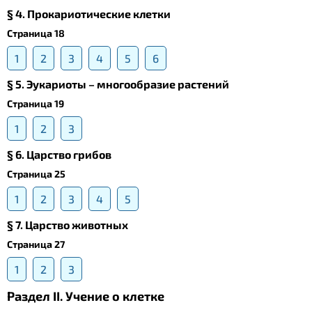
§ 4. Прокариотические клетки
Страница 18
1
2
3
4
5
6
§ 5. Эукариоты – многообразие растений
Страница 19
1
2
3
§ 6. Царство грибов
Страница 25
1
2
3
4
5
§ 7. Царство животных
Страница 27
1
2
3
Раздел II. Учение о клетке