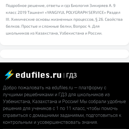
Подробное решение, ответы и гдз Биология Зикиряев А. 9
класс 2019 Ташкент «YANGIYUL POLYGRAPH SERVICE» Раздел
III. Химические основы жизненных процессов, § 26. Свойства
белков. Простые и сложные белки, Вопрос 4. Для
школьников из Казахстана, Узбекистана и России.
Добро пожаловать на edufiles.ru — платформу с
лучшими решебниками и ГДЗ для школьников из
Узбекистана, Казахстана и России! Мы собрали удобные
решения для учеников с 1 по 11 класс, чтобы помочь
справиться с домашними заданиями, подготовиться к
контрольным и усовершенствовать знания.