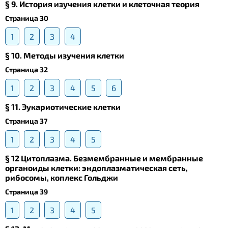
§ 9. История изучения клетки и клеточная теория
Страница 30
1
2
3
4
§ 10. Методы изучения клетки
Страница 32
1
2
3
4
5
6
§ 11. Эукариотические клетки
Страница 37
1
2
3
4
5
§ 12 Цитоплазма. Безмембранные и мембранные
органоиды клетки: эндоплазматическая сеть,
рибосомы, коплекс Гольджи
Страница 39
1
2
3
4
5