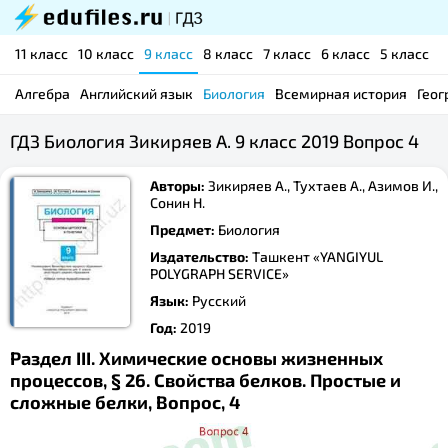
11 класс
10 класс
9 класс
8 класс
7 класс
6 класс
5 класс
Алгебра
Английский язык
Биология
Всемирная история
Геог
ГДЗ Биология Зикиряев А. 9 класс 2019 Вопрос 4
Авторы:
Зикиряев А., Тухтаев А., Азимов И.,
Сонин Н.
Предмет:
Биология
Издательство:
Ташкент «YANGIYUL
POLYGRAPH SERVICE»
Язык:
Русский
Год:
2019
Раздел III. Химические основы жизненных
процессов, § 26. Свойства белков. Простые и
сложные белки, Вопрос, 4