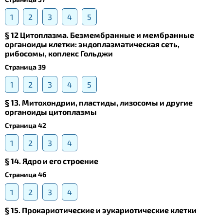
1
2
3
4
5
§ 12 Цитоплазма. Безмембранные и мембранные
органоиды клетки: эндоплазматическая сеть,
рибосомы, коплекс Гольджи
Страница 39
1
2
3
4
5
§ 13. Mитохондрии, пластиды, лизосомы и другие
органоиды цитоплазмы
Страница 42
1
2
3
4
§ 14. Ядро и его строение
Страница 46
1
2
3
4
§ 15. Прокариотические и эукариотические клетки