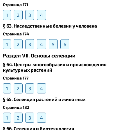
Страница 171
1
2
3
4
§ 63. Наследственные болезни у человека
Страница 174
1
2
3
4
5
6
Раздел VII. Основы селекции
§ 64. Центры многообразия и происхождения
культурных растений
Страница 177
1
2
3
4
§ 65. Селекция растений и животных
Страница 182
1
2
3
4
§ 66. Селекция и биотехнология