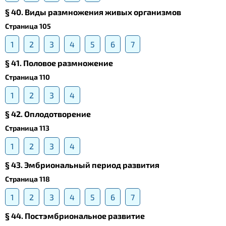
§ 40. Виды размножения живых организмов
Страница 105
1
2
3
4
5
6
7
§ 41. Половое размножение
Страница 110
1
2
3
4
§ 42. Оплодотворение
Страница 113
1
2
3
4
§ 43. Эмбриональный период развития
Страница 118
1
2
3
4
5
6
7
§ 44. Постэмбриональное развитие