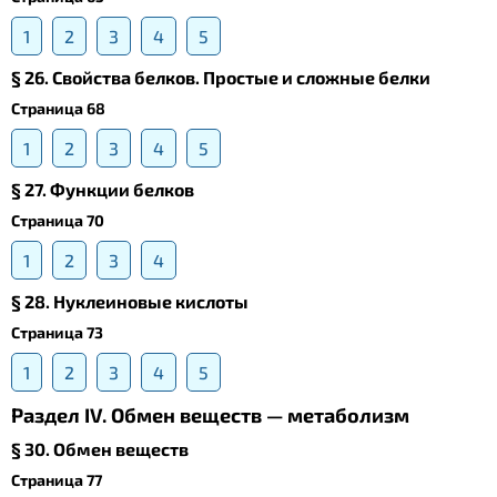
1
2
3
4
5
§ 26. Свойства белков. Простые и сложные белки
Страница 68
1
2
3
4
5
§ 27. Функции белков
Страница 70
1
2
3
4
§ 28. Нуклеиновые кислоты
Страница 73
1
2
3
4
5
Раздел IV. Обмен веществ — метаболизм
§ 30. Обмен веществ
Страница 77