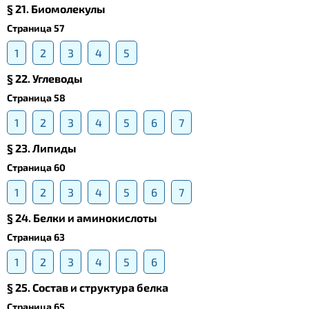
§ 21. Биомолекулы
Страница 57
1
2
3
4
5
§ 22. Углеводы
Страница 58
1
2
3
4
5
6
7
§ 23. Липиды
Страница 60
1
2
3
4
5
6
7
§ 24. Белки и аминокислоты
Страница 63
1
2
3
4
5
6
§ 25. Состав и структура белка
Страница 65