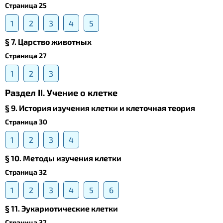
Страница 25
1
2
3
4
5
§ 7. Царство животных
Страница 27
1
2
3
Раздел II. Учение о клетке
§ 9. История изучения клетки и клеточная теория
Страница 30
1
2
3
4
§ 10. Методы изучения клетки
Страница 32
1
2
3
4
5
6
§ 11. Эукариотические клетки
Страница 37