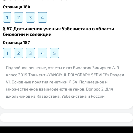
Страница 184
1
2
3
4
§ 67. Достижения ученых Узбекистана в области
биологии и селекции
Страница 187
1
2
3
4
5
Подробное решение, ответы и гдз Биология Зикиряев А. 9
класс 2019 Ташкент «YANGIYUL POLYGRAPH SERVICE» Раздел
VI. Основные понятия генетики, § 54. Полимерное и
множественное взаимодействие генов, Вопрос 2. Для
школьников из Казахстана, Узбекистана и России.