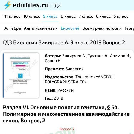
11 класс
10 класс
9 класс
8 класс
7 класс
6 класс
5 класс
Алгебра
Английский язык
Биология
Всемирная история
Геог
ГДЗ Биология Зикиряев А. 9 класс 2019 Вопрос 2
Авторы:
Зикиряев А., Тухтаев А., Азимов И.,
Сонин Н.
Предмет:
Биология
Издательство:
Ташкент «YANGIYUL
POLYGRAPH SERVICE»
Язык:
Русский
Год:
2019
Раздел VI. Основные понятия генетики, § 54.
Полимерное и множественное взаимодействие
генов, Вопрос, 2