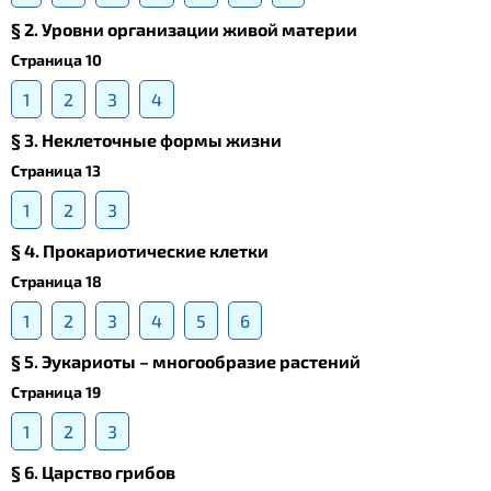
§ 2. Уровни организации живой материи
Страница 10
1
2
3
4
§ 3. Неклеточные формы жизни
Страница 13
1
2
3
§ 4. Прокариотические клетки
Страница 18
1
2
3
4
5
6
§ 5. Эукариоты – многообразие растений
Страница 19
1
2
3
§ 6. Царство грибов