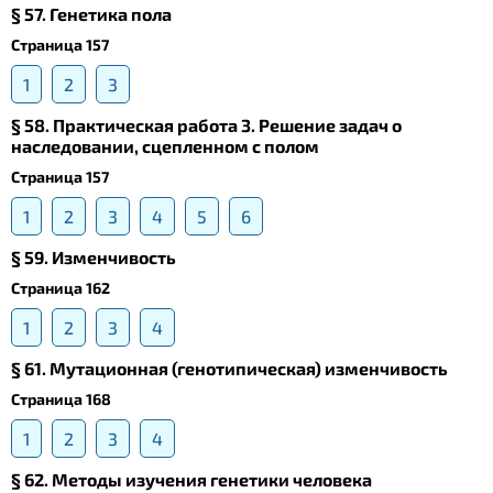
§ 57. Генетика пола
Страница 157
1
2
3
§ 58. Практическая работа 3. Решение задач о
наследовании, сцепленном с полом
Страница 157
1
2
3
4
5
6
§ 59. Изменчивость
Страница 162
1
2
3
4
§ 61. Мутационная (генотипическая) изменчивость
Страница 168
1
2
3
4
§ 62. Методы изучения генетики человека