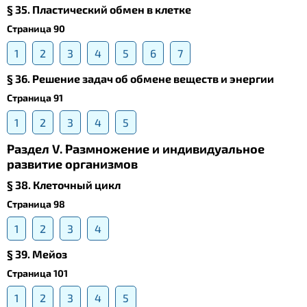
§ 35. Пластический обмен в клетке
Страница 90
1
2
3
4
5
6
7
§ 36. Решение задач об обмене веществ и энергии
Страница 91
1
2
3
4
5
Раздел V. Размножение и индивидуальное
развитие организмов
§ 38. Клеточный цикл
Страница 98
1
2
3
4
§ 39. Meйоз
Страница 101
1
2
3
4
5