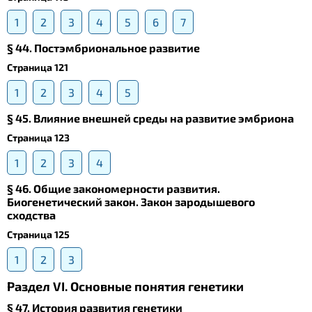
1
2
3
4
5
6
7
§ 44. Постэмбриональное развитие
Страница 121
1
2
3
4
5
§ 45. Влияние внешней среды на развитие эмбриона
Страница 123
1
2
3
4
§ 46. Общие закономерности развития.
Биогенетический закон. Закон зародышевого
сходства
Страница 125
1
2
3
Раздел VI. Основные понятия генетики
§ 47. История развития генетики