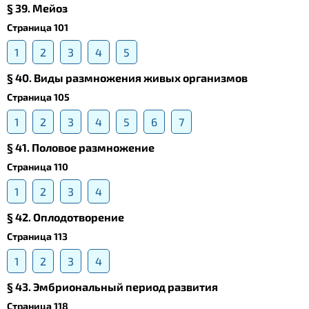
§ 39. Meйоз
Страница 101
1
2
3
4
5
§ 40. Виды размножения живых организмов
Страница 105
1
2
3
4
5
6
7
§ 41. Половое размножение
Страница 110
1
2
3
4
§ 42. Оплодотворение
Страница 113
1
2
3
4
§ 43. Эмбриональный период развития
Страница 118