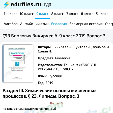
11 класс
10 класс
9 класс
8 класс
7 класс
6 класс
5 класс
Алгебра
Английский язык
Биология
Всемирная история
Геог
ГДЗ Биология Зикиряев А. 9 класс 2019 Вопрос 3
Авторы:
Зикиряев А., Тухтаев А., Азимов И.,
Сонин Н.
Предмет:
Биология
Издательство:
Ташкент «YANGIYUL
POLYGRAPH SERVICE»
Язык:
Русский
Год:
2019
Раздел III. Химические основы жизненных
процессов, § 23. Липиды, Вопрос, 3