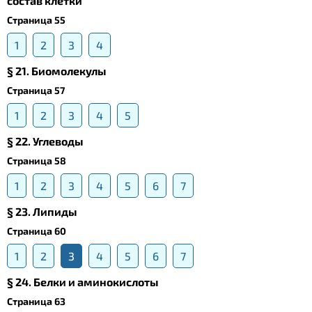
состав клетки
Страница 55
1
2
3
4
§ 21. Биомолекулы
Страница 57
1
2
3
4
5
§ 22. Углеводы
Страница 58
1
2
3
4
5
6
7
§ 23. Липиды
Страница 60
1
2
3
4
5
6
7
§ 24. Белки и аминокислоты
Страница 63