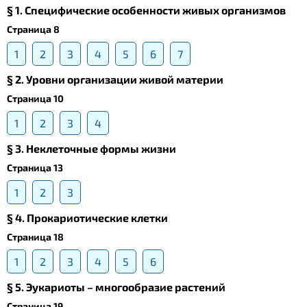
§ 1. Специфические особенности живых организмов
Страница 8
1
2
3
4
5
6
7
§ 2. Уровни организации живой материи
Страница 10
1
2
3
4
§ 3. Неклеточные формы жизни
Страница 13
1
2
3
§ 4. Прокариотические клетки
Страница 18
1
2
3
4
5
6
§ 5. Эукариоты – многообразие растений
Страница 19