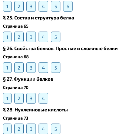
1
2
3
4
5
6
§ 25. Состав и структура белка
Страница 65
1
2
3
4
5
§ 26. Свойства белков. Простые и сложные белки
Страница 68
1
2
3
4
5
§ 27. Функции белков
Страница 70
1
2
3
4
§ 28. Нуклеиновые кислоты
Страница 73
1
2
3
4
5