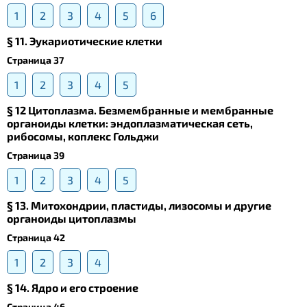
1
2
3
4
5
6
§ 11. Эукариотические клетки
Страница 37
1
2
3
4
5
§ 12 Цитоплазма. Безмембранные и мембранные
органоиды клетки: эндоплазматическая сеть,
рибосомы, коплекс Гольджи
Страница 39
1
2
3
4
5
§ 13. Mитохондрии, пластиды, лизосомы и другие
органоиды цитоплазмы
Страница 42
1
2
3
4
§ 14. Ядро и его строение
Страница 46