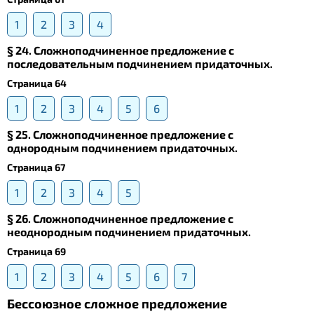
1
2
3
4
§ 24. Сложноподчиненное предложение с
последовательным подчинением придаточных.
Страница 64
1
2
3
4
5
6
§ 25. Сложноподчиненное предложение с
однородным подчинением придаточных.
Страница 67
1
2
3
4
5
§ 26. Сложноподчиненное предложение с
неоднородным подчинением придаточных.
Страница 69
1
2
3
4
5
6
7
Бессоюзное сложное предложение