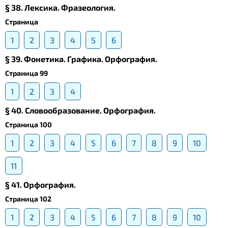
§ 38. Лексика. Фразеология.
Страница
1
2
3
4
5
6
§ 39. Фонетика. Графика. Орфография.
Страница 99
1
2
3
4
§ 40. Словообразование. Орфография.
Страница 100
1
2
3
4
5
6
7
8
9
10
11
§ 41. Орфография.
Страница 102
1
2
3
4
5
6
7
8
9
10