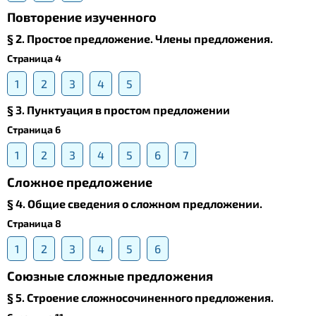
Повторение изученного
§ 2. Простое предложение. Члены предложения.
Страница 4
1
2
3
4
5
§ 3. Пунктуация в простом предложении
Страница 6
1
2
3
4
5
6
7
Сложное предложение
§ 4. Общие сведения о сложном предложении.
Страница 8
1
2
3
4
5
6
Союзные сложные предложения
§ 5. Строение сложносочиненного предложения.