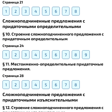
Страница 21
1
2
3
4
5
6
7
8
Сложноподчиненные предложения с
придаточными определительными
§ 10. Строение сложноподчиненного предложения с
придаточным определительным
Страница 24
1
2
3
4
5
6
7
8
9
§ 11. Местоименно-определительные придаточные
предложения.
Страница 28
1
2
3
4
5
6
7
8
Сложноподчиненные предложения с
придаточными изъяснительными
§ 12. Строение сложноподчиненного предложения с