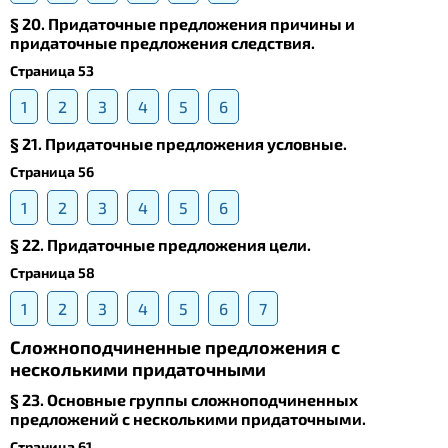
§ 20. Придаточные предложения причины и
придаточные предложения следствия.
Страница 53
1
2
3
4
5
6
§ 21. Придаточные предложения условные.
Страница 56
1
2
3
4
5
6
§ 22. Придаточные предложения цели.
Страница 58
1
2
3
4
5
6
7
Сложноподчиненные предложения с
несколькими придаточными
§ 23. Основные группы сложноподчиненных
предложений с несколькими придаточными.
Страница 61