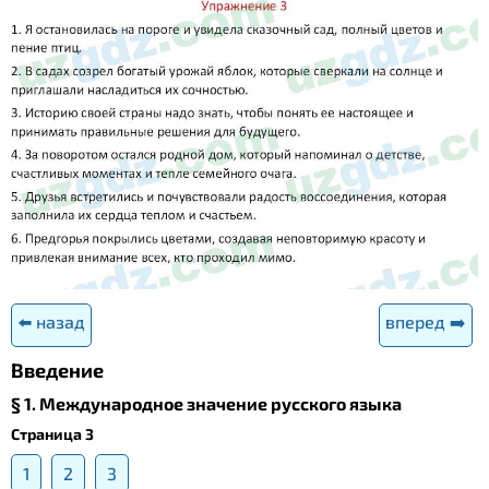
⬅️ назад
вперед ➡️
Введение
§ 1. Международное значение русского языка
Страница 3
1
2
3