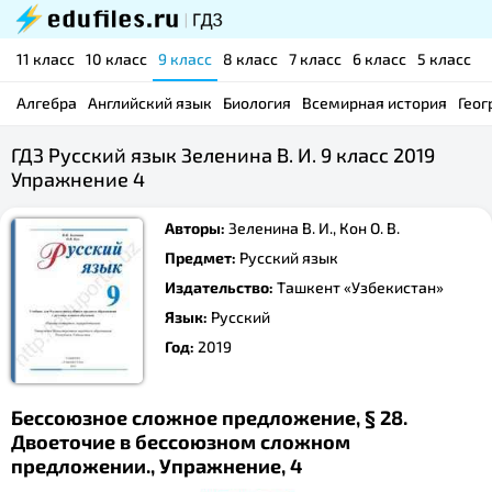
11 класс
10 класс
9 класс
8 класс
7 класс
6 класс
5 класс
Алгебра
Английский язык
Биология
Всемирная история
Геог
ГДЗ Русский язык Зеленина В. И. 9 класс 2019
Упражнение 4
Авторы:
Зеленина В. И., Кон О. В.
Предмет:
Русский язык
Издательство:
Ташкент «Узбекистан»
Язык:
Русский
Год:
2019
Бессоюзное сложное предложение, § 28.
Двоеточие в бессоюзном сложном
предложении., Упражнение, 4