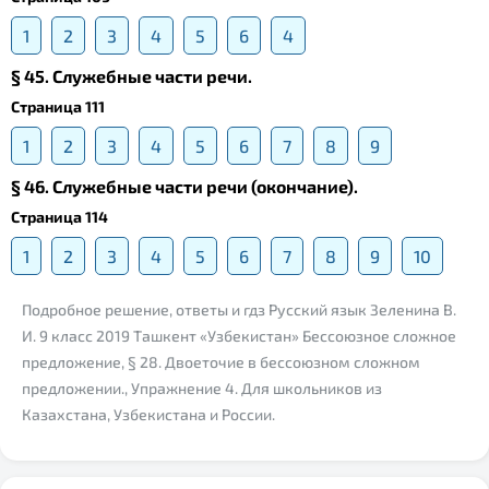
1
2
3
4
5
6
4
§ 45. Служебные части речи.
Страница 111
1
2
3
4
5
6
7
8
9
§ 46. Служебные части речи (окончание).
Страница 114
1
2
3
4
5
6
7
8
9
10
Подробное решение, ответы и гдз Русский язык Зеленина В.
И. 9 класс 2019 Ташкент «Узбекистан» Бессоюзное сложное
предложение, § 28. Двоеточие в бессоюзном сложном
предложении., Упражнение 4. Для школьников из
Казахстана, Узбекистана и России.