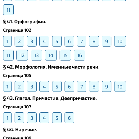
11
§ 41. Орфография.
Страница 102
1
2
3
4
5
6
7
8
9
10
11
12
13
14
15
16
§ 42. Морфология. Именные части речи.
Страница 105
1
2
3
4
5
6
7
8
9
10
§ 43. Глагол. Причастие. Деепричастие.
Страница 107
1
2
3
4
5
6
§ 44. Наречие.
Страница 109