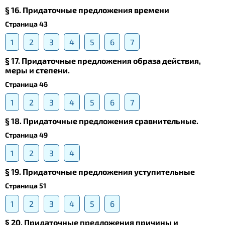
§ 16. Придаточные предложения времени
Страница 43
1
2
3
4
5
6
7
§ 17. Придаточные предложения образа действия,
меры и степени.
Страница 46
1
2
3
4
5
6
7
§ 18. Придаточные предложения сравнительные.
Страница 49
1
2
3
4
§ 19. Придаточные предложения уступительные
Страница 51
1
2
3
4
5
6
§ 20. Придаточные предложения причины и