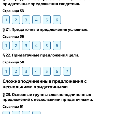
придаточные предложения следствия.
Страница 53
1
2
3
4
5
6
§ 21. Придаточные предложения условные.
Страница 56
1
2
3
4
5
6
§ 22. Придаточные предложения цели.
Страница 58
1
2
3
4
5
6
7
Сложноподчиненные предложения с
несколькими придаточными
§ 23. Основные группы сложноподчиненных
предложений с несколькими придаточными.
Страница 61