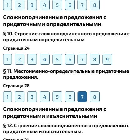
1
2
3
4
5
6
7
8
Сложноподчиненные предложения с
придаточными определительными
§ 10. Строение сложноподчиненного предложения с
придаточным определительным
Страница 24
1
2
3
4
5
6
7
8
9
§ 11. Местоименно-определительные придаточные
предложения.
Страница 28
1
2
3
4
5
6
7
8
Сложноподчиненные предложения с
придаточными изъяснительными
§ 12. Строение сложноподчиненного предложения с
придаточным изъяснительным.
Страница 31